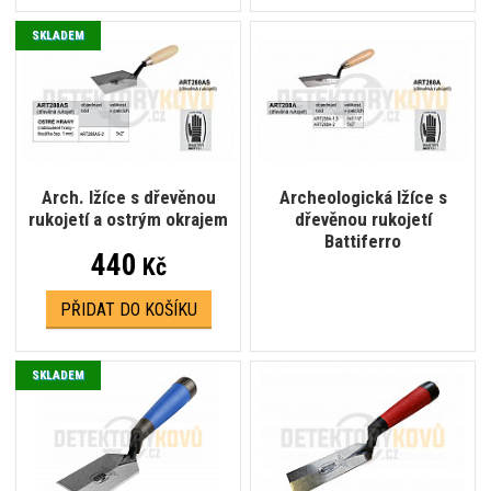
SKLADEM
Arch. lžíce s dřevěnou
Archeologická lžíce s
rukojetí a ostrým okrajem
dřevěnou rukojetí
Battiferro
440
Kč
PŘIDAT DO KOŠÍKU
SKLADEM