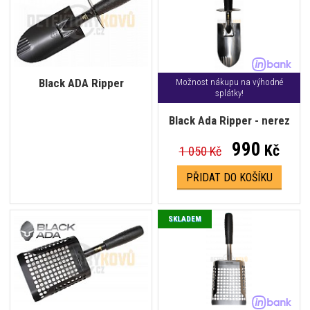
Black ADA Ripper
Možnost nákupu na výhodné
splátky!
Black Ada Ripper - nerez
990
Kč
1 050 Kč
PŘIDAT DO KOŠÍKU
SKLADEM