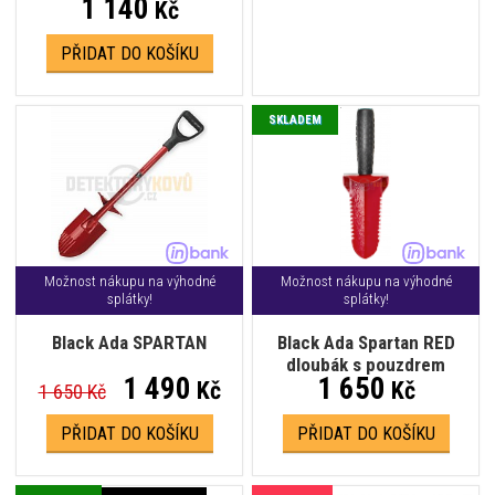
1 140
Kč
PŘIDAT DO KOŠÍKU
SKLADEM
Možnost nákupu na výhodné
Možnost nákupu na výhodné
splátky!
splátky!
Black Ada SPARTAN
Black Ada Spartan RED
dloubák s pouzdrem
1 490
1 650
Kč
Kč
1 650 Kč
PŘIDAT DO KOŠÍKU
PŘIDAT DO KOŠÍKU