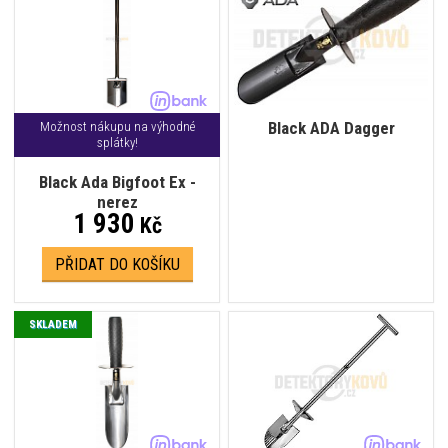
Black ADA Dagger
Možnost nákupu na výhodné
splátky!
Black Ada Bigfoot Ex -
nerez
1 930
Kč
PŘIDAT DO KOŠÍKU
SKLADEM