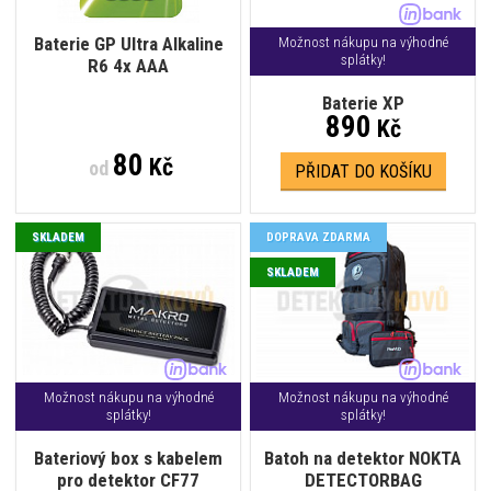
Baterie GP Ultra Alkaline
Možnost nákupu na výhodné
splátky!
R6 4x AAA
Baterie XP
890
Kč
80
Kč
od
PŘIDAT DO KOŠÍKU
SKLADEM
DOPRAVA ZDARMA
SKLADEM
Možnost nákupu na výhodné
Možnost nákupu na výhodné
splátky!
splátky!
Bateriový box s kabelem
Batoh na detektor NOKTA
pro detektor CF77
DETECTORBAG