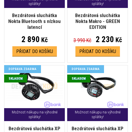
splátky!
splátky!
Bezdrátová sluchátka
Bezdrátová sluchátka
Nokta Bluetooth s nízkou
Nokta Makro - GREEN
latencí
EDITION
2 890
2 230
Kč
Kč
3 990 Kč
PŘIDAT DO KOŠÍKU
PŘIDAT DO KOŠÍKU
DOPRAVA ZDARMA
DOPRAVA ZDARMA
SKLADEM
SKLADEM
Možnost nákupu na výhodné
Možnost nákupu na výhodné
splátky!
splátky!
Bezdrátová sluchátka XP
Bezdrátová sluchátka XP