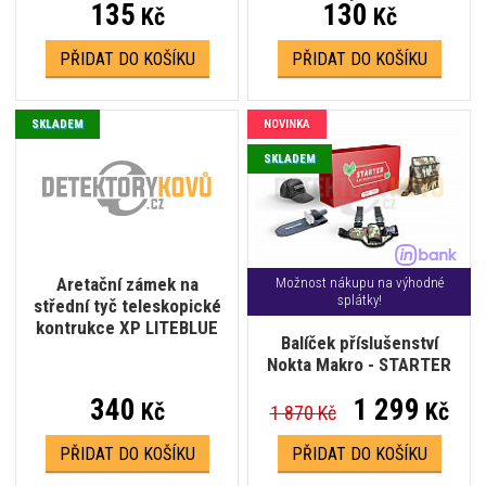
135
130
Kč
Kč
PŘIDAT DO KOŠÍKU
PŘIDAT DO KOŠÍKU
SKLADEM
NOVINKA
SKLADEM
Aretační zámek na
Možnost nákupu na výhodné
splátky!
střední tyč teleskopické
kontrukce XP LITEBLUE
Balíček příslušenství
Nokta Makro - STARTER
340
1 299
Kč
Kč
1 870 Kč
PŘIDAT DO KOŠÍKU
PŘIDAT DO KOŠÍKU