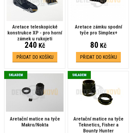
Aretace teleskopické
Aretace zámku spodní
konstrukce XP - pro horní
tyče pro Simplex+
zámek u rukojeti
240
80
Kč
Kč
PŘIDAT DO KOŠÍKU
PŘIDAT DO KOŠÍKU
SKLADEM
SKLADEM
Aretační matice na tyče
Aretační matice na tyče
Makro/Nokta
Teknetics, Fisher a
Bounty Hunter