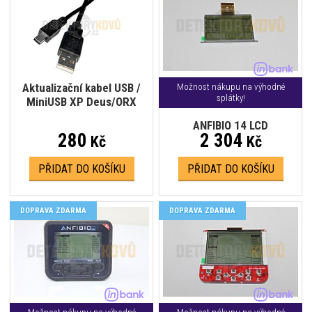
Aktualizační kabel USB /
Možnost nákupu na výhodné
splátky!
MiniUSB XP Deus/ORX
ANFIBIO 14 LCD
280
2 304
Kč
Kč
PŘIDAT DO KOŠÍKU
PŘIDAT DO KOŠÍKU
DOPRAVA ZDARMA
DOPRAVA ZDARMA