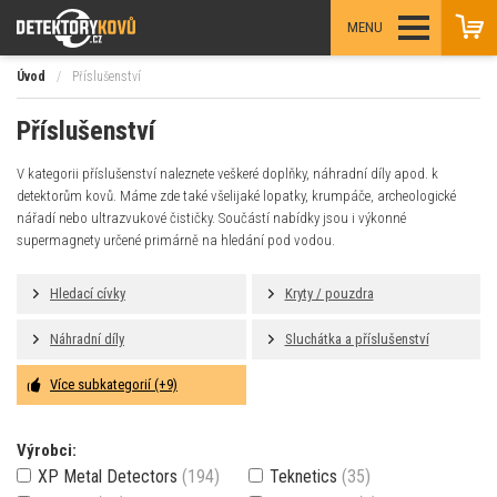
MENU
Úvod
/
Příslušenství
Příslušenství
V kategorii příslušenství naleznete veškeré doplňky, náhradní díly apod. k
detektorům kovů. Máme zde také všelijaké lopatky, krumpáče, archeologické
nářadí nebo ultrazvukové čističky. Součástí nabídky jsou i výkonné
supermagnety určené primárně na hledání pod vodou.
Hledací cívky
Kryty / pouzdra
Náhradní díly
Sluchátka a příslušenství
Více subkategorií (+9)
Výrobci:
XP Metal Detectors
(194)
Teknetics
(35)