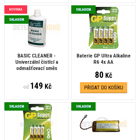
NOVINKA
SKLADEM
SKLADEM
BASIC CLEANER -
Baterie GP Ultra Alkaline
Univerzální čistící a
R6 4x AA
odmašťovací směs
80
Kč
149
Kč
od
PŘIDAT DO KOŠÍKU
SKLADEM
SKLADEM