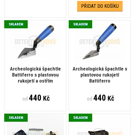
PŘIDAT DO KOŠÍKU
SKLADEM
SKLADEM
Archeologická špachtle
Archeologická špachtle s
Battiferro s plastovou
plastovou rukojetí
rukojetí a ostřím
Battiferro
440
440
Kč
Kč
od
od
SKLADEM
SKLADEM