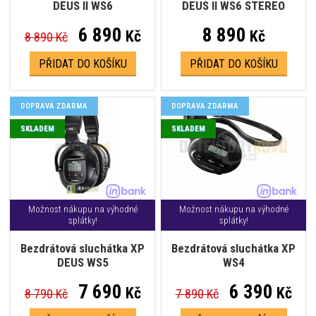
DEUS II WS6
DEUS II WS6 STEREO
6 890
8 890
Kč
Kč
8 890 Kč
PŘIDAT DO KOŠÍKU
PŘIDAT DO KOŠÍKU
DOPRAVA ZDARMA
DOPRAVA ZDARMA
SKLADEM
SKLADEM
Možnost nákupu na výhodné
Možnost nákupu na výhodné
splátky!
splátky!
Bezdrátová sluchátka XP
Bezdrátová sluchátka XP
DEUS WS5
WS4
7 690
6 390
Kč
Kč
8 790 Kč
7 890 Kč