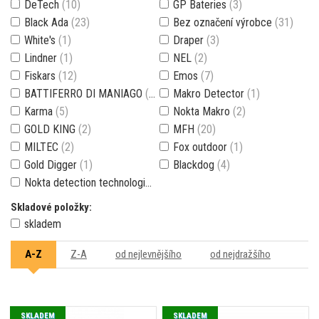
DeTech
(10)
GP Bateries
(3)
Black Ada
(23)
Bez označení výrobce
(31)
White's
(1)
Draper
(3)
Lindner
(1)
NEL
(2)
Fiskars
(12)
Emos
(7)
BATTIFERRO DI MANIAGO
(15)
Makro Detector
(1)
Karma
(5)
Nokta Makro
(2)
GOLD KING
(2)
MFH
(20)
MILTEC
(2)
Fox outdoor
(1)
Gold Digger
(1)
Blackdog
(4)
Nokta detection technologies
(144)
Skladové položky:
skladem
A-Z
Z-A
od nejlevnějšího
od nejdražšího
SKLADEM
SKLADEM