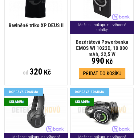
Bavlněné triko XP DEUS II
Možnost nákupu na výhodné
splátky!
Bezdrátová Powerbanka
EMOS WI 1022D, 10 000
mAh, 22,5 W
990
Kč
320
Kč
od
PŘIDAT DO KOŠÍKU
DOPRAVA ZDARMA
DOPRAVA ZDARMA
SKLADEM
SKLADEM
Možnost nákupu na výhodné
Možnost nákupu na výhodné