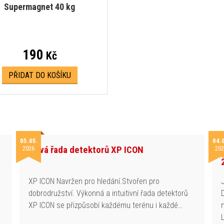
Supermagnet 40 kg
190
Kč
PŘIDAT DO KOŠÍKU
05.05.
04.
Nová řada detektorů XP ICON
2026
202
h
XP ICON Navržen pro hledání.Stvořen pro
dobrodružství. Výkonná a intuitivní řada detektorů
XP ICON se přizpůsobí každému terénu i každé…