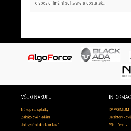
dispozici finální software a dostatek…
VŠE O NÁKUPU
INFORMAC
Nákup na splátky
XP PREMIUM
Zakázkové hledání
Detektory kovů
Jak vybírat detektor kovů
Příslušenství