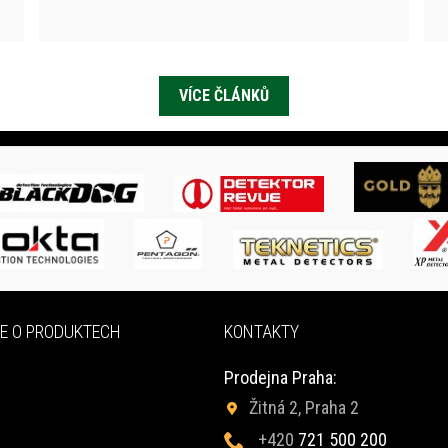
VÍCE ČLÁNKŮ
E O PRODUKTECH
KONTAKTY
Prodejna Praha:
Žitná 2, Praha 2
+420
721 500 200