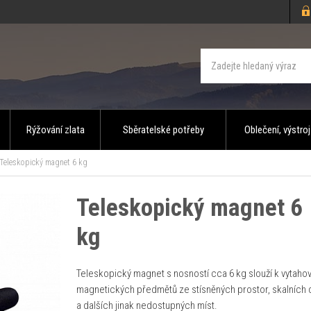
Rýžování zlata
Sběratelské potřeby
Oblečení, výstroj
Teleskopický magnet 6 kg
Teleskopický magnet 6
kg
Teleskopický magnet s nosností cca 6 kg slouží k vytahov
magnetických předmětů ze stísněných prostor, skalních 
a dalších jinak nedostupných míst.