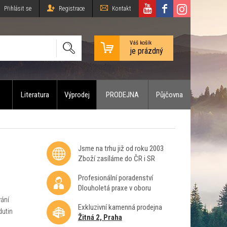
Přihlásit se
Registrace
Kontakt
Váš košík
je prázdný
Literatura
Výprodej
PRODEJNA
Půjčovna
Jsme na trhu již od roku 2003
Zboží zasíláme do ČR i SR
Profesionální poradenství
Dlouholetá praxe v oboru
ání
Exkluzivní kamenná prodejna
dutin
Žitná 2, Praha