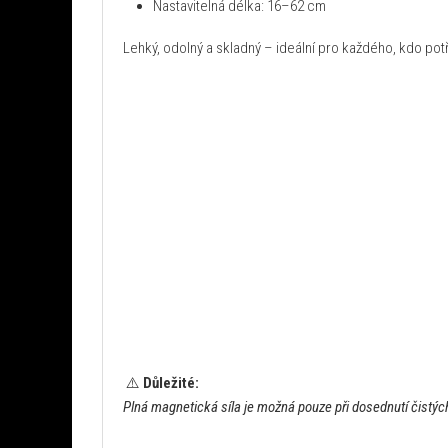
Nastavitelná délka: 16–62 cm
Lehký, odolný a skladný – ideální pro každého, kdo pot
⚠️
Důležité:
Plná magnetická síla je možná pouze při dosednutí čistý