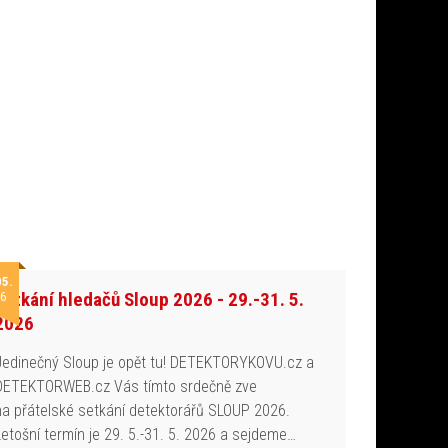
05.
Setkání hledačů Sloup 2026 - 29.-31. 5.
6
2026
Jedinečný Sloup je opět tu! DETEKTORYKOVU.cz a
DETEKTORWEB.cz Vás tímto srdečně zve
na přátelské setkání detektorářů SLOUP 2026.
Letošní termín je 29. 5.-31. 5. 2026 a sejdeme…