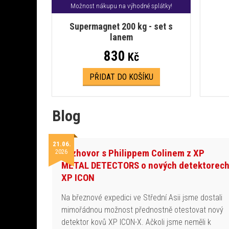
Možnost nákupu na výhodné splátky!
Supermagnet 200 kg - set s
lanem
830
Kč
PŘIDAT DO KOŠÍKU
Blog
21.06.
Rozhovor s Philippem Colinem z XP
2026
METAL DETECTORS o nových detektorec
XP ICON
Na březnové expedici ve Střední Asii jsme dostali
mimořádnou možnost přednostně otestovat nový
detektor kovů XP ICON-X. Ačkoli jsme neměli k