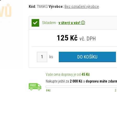
Kód:
TM6KG
Výrobce:
Bez označení výrobce
Skladem -
v úterý u vás! ⓘ
125
Kč
vč. DPH
DO KOŠÍKU
ks
Vaše cena dopravy je od
45 Kč
Nakupte ještě za
2 000 Kč
a
dopravu máte zdar
0 Kč
2