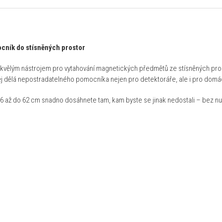
ocník do stísněných prostor
kvělým nástrojem pro vytahování magnetických předmětů ze stísněných prostor
j dělá nepostradatelného pomocníka nejen pro detektoráře, ale i pro domácí 
 až do 62 cm snadno dosáhnete tam, kam byste se jinak nedostali – bez n