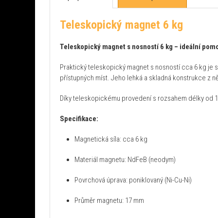
Teleskopický magnet 6 kg
Teleskopický magnet s nosností 6 kg – ideální pom
Praktický teleskopický magnet s nosností cca 6 kg je s
přístupných míst. Jeho lehká a skladná konstrukce z ně
Díky teleskopickému provedení s rozsahem délky od 16
Specifikace:
Magnetická síla: cca 6 kg
Materiál magnetu: NdFeB (neodym)
Povrchová úprava: poniklovaný (Ni-Cu-Ni)
Průměr magnetu: 17 mm