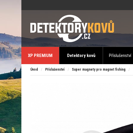
XP PREMIUM
Detektory kovů
Příslušenství
Úvod
/
Příslušenství
/
Super magnety pro magnet fishing
/