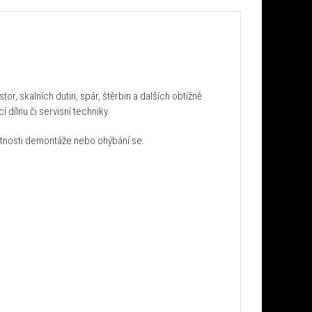
, skalních dutin, spár, štěrbin a dalších obtížně
dílnu či servisní techniky.
utnosti demontáže nebo ohýbání se.