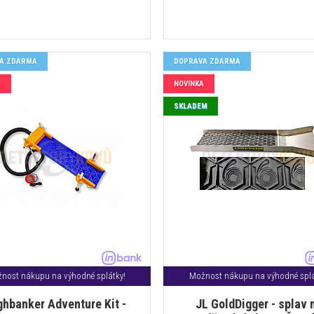
A ZDARMA
DOPRAVA ZDARMA
A
NOVINKA
SKLADEM
nost nákupu na výhodné splátky!
Možnost nákupu na výhodné splá
ghbanker Adventure Kit -
JL GoldDigger - splav 