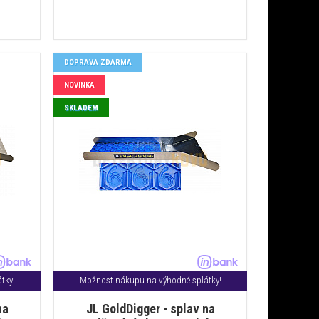
DOPRAVA ZDARMA
NOVINKA
SKLADEM
tky!
Možnost nákupu na výhodné splátky!
na
JL GoldDigger - splav na