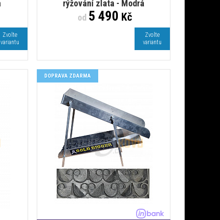
á
rýžování zlata - Modrá
5 490
Kč
od
Zvolte
Zvolte
variantu
variantu
DOPRAVA ZDARMA