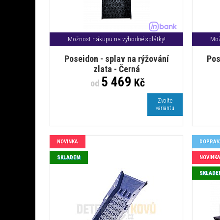
Možnost nákupu na výhodné splátky!
Mož
Poseidon - splav na rýžování
Pos
zlata - Černá
5 469
Kč
od
Zvolte
variantu
NOVINKA
DOPRAV
SKLADEM
NOVINK
SKLADE