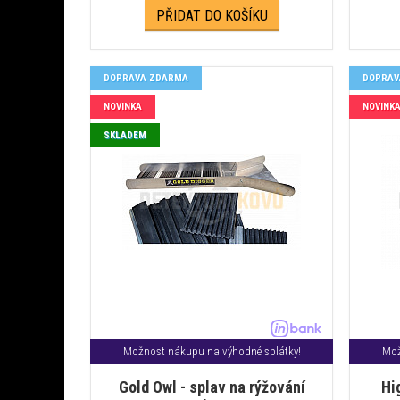
PŘIDAT DO KOŠÍKU
DOPRAVA ZDARMA
DOPRAV
NOVINKA
NOVINK
SKLADEM
Možnost nákupu na výhodné splátky!
Mož
Gold Owl - splav na rýžování
Hi