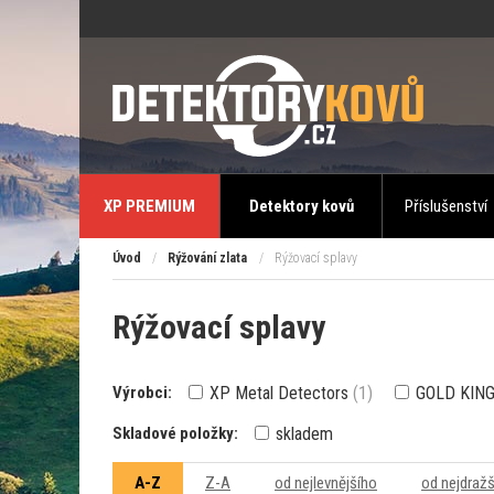
XP PREMIUM
Detektory kovů
Příslušenství
Úvod
/
Rýžování zlata
/
Rýžovací splavy
Rýžovací splavy
Výrobci:
XP Metal Detectors
(1)
GOLD KIN
Skladové položky:
skladem
A-Z
Z-A
od nejlevnějšího
od nejdraž