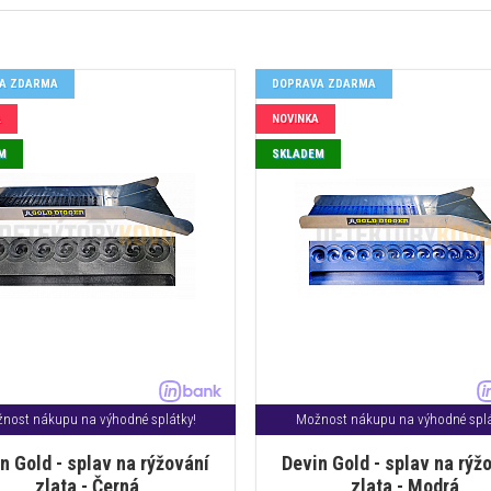
A ZDARMA
DOPRAVA ZDARMA
A
NOVINKA
M
SKLADEM
nost nákupu na výhodné splátky!
Možnost nákupu na výhodné splá
n Gold - splav na rýžování
Devin Gold - splav na rýž
zlata - Černá
zlata - Modrá