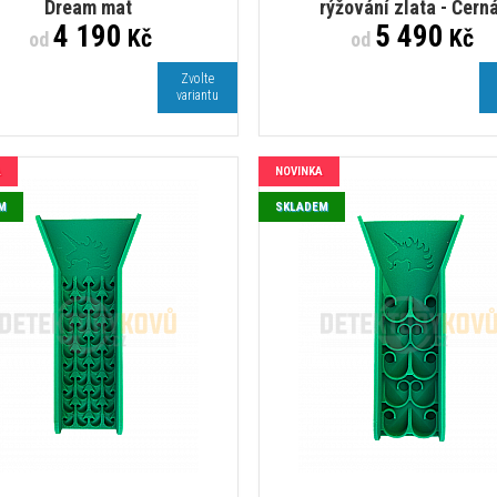
Dream mat
rýžování zlata - Čern
4 190
5 490
Kč
Kč
od
od
Zvolte
variantu
A
NOVINKA
M
SKLADEM