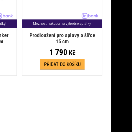
tky!
Možnost nákupu na výhodné splátky!
nker
Prodloužení pro splavy o šířce
cm
15 cm
1 790
Kč
PŘIDAT DO KOŠÍKU