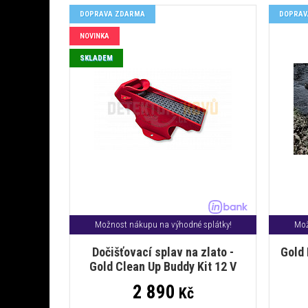
DOPRAVA ZDARMA
DOPRAV
NOVINKA
SKLADEM
Možnost nákupu na výhodné splátky!
Mož
Dočišťovací splav na zlato -
Gold 
Gold Clean Up Buddy Kit 12 V
2 890
Kč