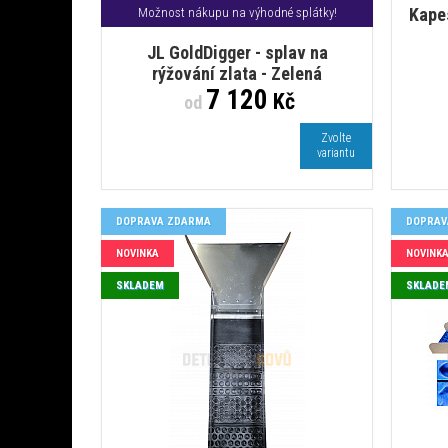
Kapes
Možnost nákupu na výhodné splátky!
JL GoldDigger - splav na
rýžování zlata - Zelená
7 120
Kč
od
Zvolte
variantu
DOPRAVA ZDARMA
DOPRAV
NOVINKA
NOVINK
SKLADEM
SKLADE