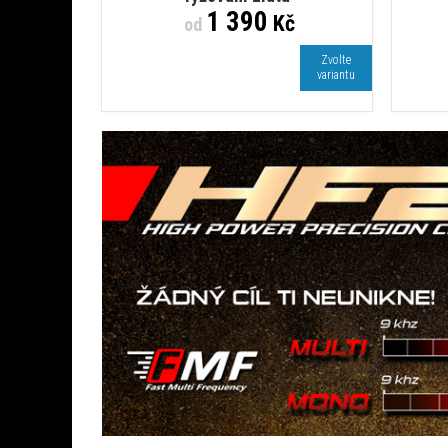
1 390
Kč
od
Zvolte
variantu