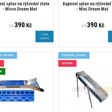
ní splav na rýžování zlata
Kapesní splav na rýžování
- Micro Dream Mat
- Mini Dream Mat
390
390
Kč
Kč
od
od
Zvolte
variantu
A ZDARMA
DOPRAVA ZDARMA
A
NOVINKA
M