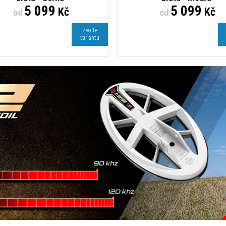
5 099
5 099
Kč
Kč
od
od
Zvolte
variantu