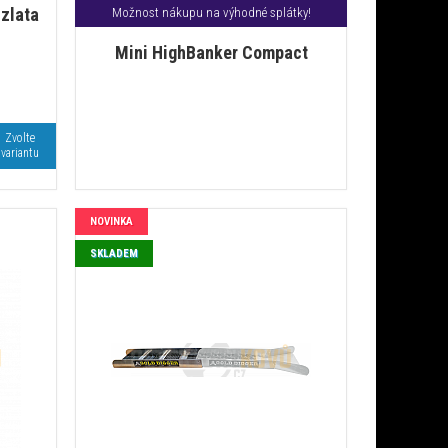
 zlata
Možnost nákupu na výhodné splátky!
Mini HighBanker Compact
Zvolte
variantu
NOVINKA
SKLADEM