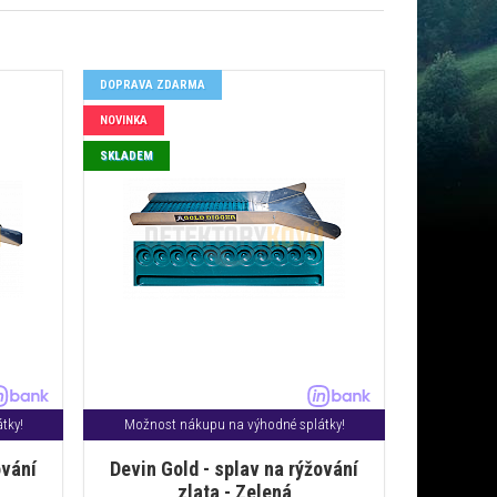
DOPRAVA ZDARMA
NOVINKA
SKLADEM
tky!
Možnost nákupu na výhodné splátky!
ování
Devin Gold - splav na rýžování
zlata - Zelená