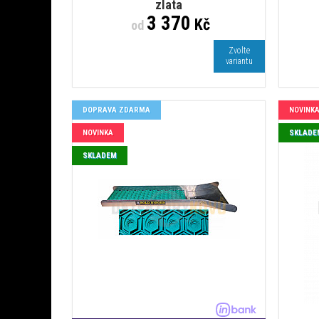
zlata
3 370
Kč
od
Zvolte
variantu
DOPRAVA ZDARMA
NOVINK
NOVINKA
SKLADE
SKLADEM