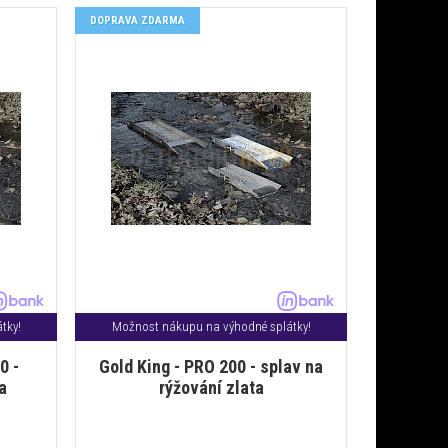
DOPRAVA ZDARMA
tky!
Možnost nákupu na výhodné splátky!
0 -
Gold King - PRO 200 - splav na
a
rýžování zlata