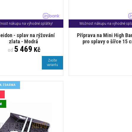
nost nákupu na výhodné splátky!
Možnost nákupu na výhodné splá
eidon - splav na rýžování
Příprava na Mini High Ba
zlata - Modrá
pro splavy o šířce 15 
5 469
Kč
od
Zvolte
variantu
A ZDARMA
A
M