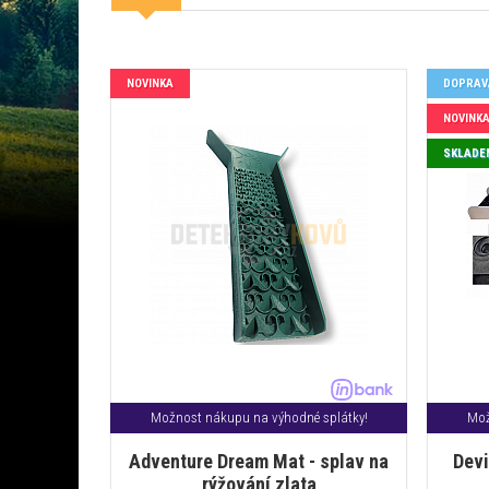
NOVINKA
DOPRAV
NOVINK
SKLADE
Možnost nákupu na výhodné splátky!
Mož
Adventure Dream Mat - splav na
Devi
rýžování zlata