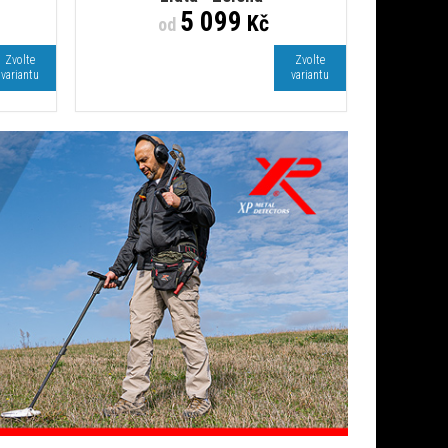
5 099
Kč
od
Zvolte
Zvolte
variantu
variantu