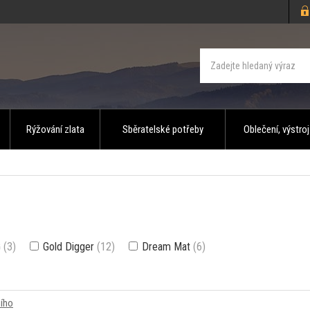
Rýžování zlata
Sběratelské potřeby
Oblečení, výstroj
G
(3)
Gold Digger
(12)
Dream Mat
(6)
šího