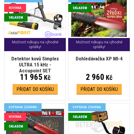
NOVINKA
SKLADEM
SKLADEM
Možnost nákupu na výhodné
Možnost nákupu na výhodné
splátky!
splátky!
Detektor kovů Simplex
Dohledávačka XP MI-4
ULTRA 15 kHz -
Accupoint SET
11 965
2 960
Kč
Kč
PŘIDAT DO KOŠÍKU
PŘIDAT DO KOŠÍKU
DOPRAVA ZDARMA
DOPRAVA ZDARMA
NOVINKA
SKLADEM
SKLADEM