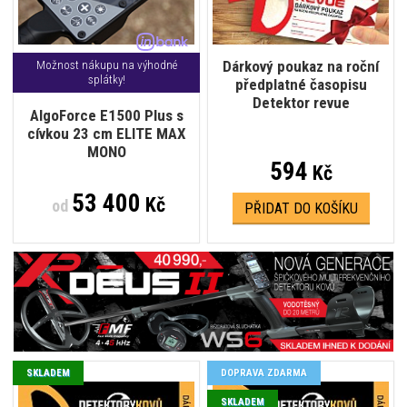
Dárkový poukaz na roční
Možnost nákupu na výhodné
splátky!
předplatné časopisu
Detektor revue
AlgoForce E1500 Plus s
cívkou 23 cm ELITE MAX
MONO
594
Kč
53 400
Kč
od
PŘIDAT DO KOŠÍKU
SKLADEM
DOPRAVA ZDARMA
SKLADEM