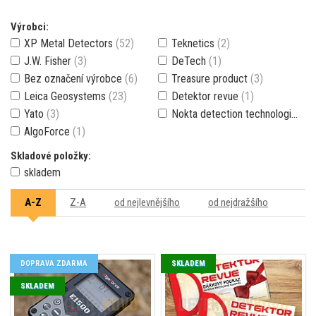
Výrobci:
XP Metal Detectors
(52)
Teknetics
(2)
J.W. Fisher
(3)
DeTech
(1)
Bez označení výrobce
(6)
Treasure product
(3)
Leica Geosystems
(23)
Detektor revue
(1)
Yato
(3)
Nokta detection technologies
(3
AlgoForce
(1)
Skladové položky:
skladem
A-Z
Z-A
od nejlevnějšího
od nejdražšího
DOPRAVA ZDARMA
SKLADEM
SKLADEM