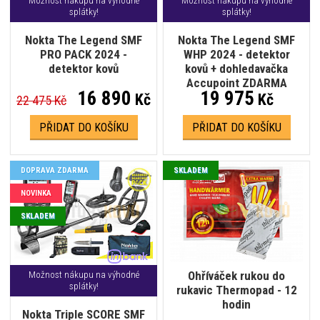
Možnost nákupu na výhodné
Možnost nákupu na výhodné
splátky!
splátky!
Nokta The Legend SMF
Nokta The Legend SMF
PRO PACK 2024 -
WHP 2024 - detektor
detektor kovů
kovů + dohledavačka
Accupoint ZDARMA
16 890
19 975
Kč
Kč
22 475 Kč
PŘIDAT DO KOŠÍKU
PŘIDAT DO KOŠÍKU
DOPRAVA ZDARMA
SKLADEM
NOVINKA
SKLADEM
Ohříváček rukou do
Možnost nákupu na výhodné
splátky!
rukavic Thermopad - 12
hodin
Nokta Triple SCORE SMF