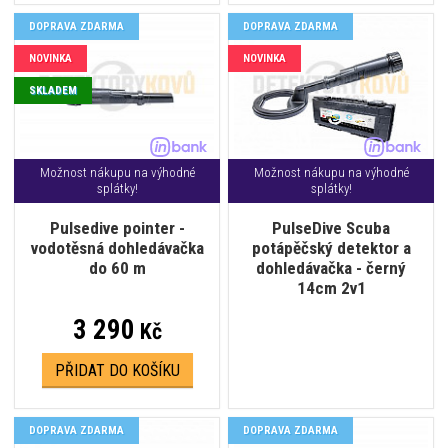
DOPRAVA ZDARMA
DOPRAVA ZDARMA
NOVINKA
NOVINKA
SKLADEM
Možnost nákupu na výhodné
Možnost nákupu na výhodné
splátky!
splátky!
Pulsedive pointer -
PulseDive Scuba
vodotěsná dohledávačka
potápěčský detektor a
do 60 m
dohledávačka - černý
14cm 2v1
3 290
Kč
PŘIDAT DO KOŠÍKU
DOPRAVA ZDARMA
DOPRAVA ZDARMA