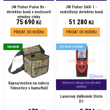
JW Fisher Pulse 8x -
JW Fisher SAR-1 -
detektor kovů s možností
vodotěsný detektor kovů
výměny cívky
75 690
51 280
Kč
Kč
PŘIDAT DO KOŠÍKU
PŘIDAT DO KOŠÍKU
SKLADEM
DOPRAVA ZDARMA
Kapsa/mošna na nálezy
Možnost nákupu na výhodné
splátky!
Teknetics s kamufláží
Laserový dálkoměr Disto
D1