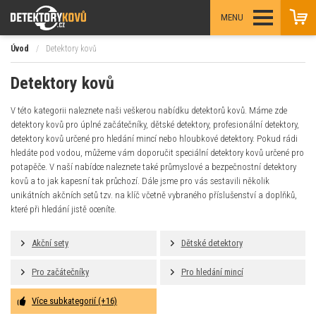
MENU
Úvod
/
Detektory kovů
Detektory kovů
V této kategorii naleznete naši veškerou nabídku detektorů kovů. Máme zde
detektory kovů pro úplné začátečníky, dětské detektory, profesionální detektory,
detektory kovů určené pro hledání mincí nebo hloubkové detektory. Pokud rádi
hledáte pod vodou, můžeme vám doporučit speciální detektory kovů určené pro
potapěče. V naší nabídce naleznete také průmyslové a bezpečnostní detektory
kovů a to jak kapesní tak průchozí. Dále jsme pro vás sestavili několik
unikátních akčních setů tzv. na klíč včetně vybraného příslušenství a doplňků,
které při hledání jistě oceníte.
Akční sety
Dětské detektory
Pro začátečníky
Pro hledání mincí
Více subkategorií (+16)