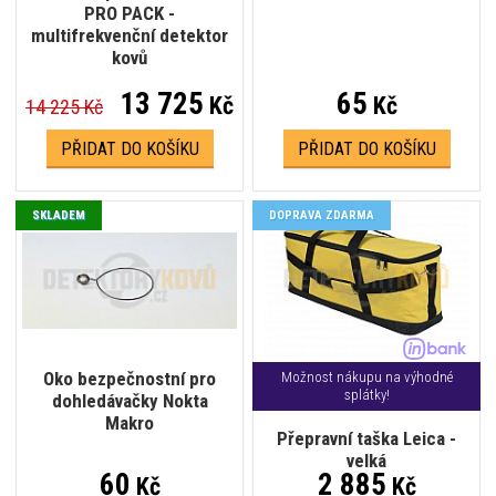
PRO PACK -
multifrekvenční detektor
kovů
13 725
65
Kč
Kč
14 225 Kč
PŘIDAT DO KOŠÍKU
PŘIDAT DO KOŠÍKU
SKLADEM
DOPRAVA ZDARMA
Oko bezpečnostní pro
Možnost nákupu na výhodné
splátky!
dohledávačky Nokta
Makro
Přepravní taška Leica -
velká
60
2 885
Kč
Kč