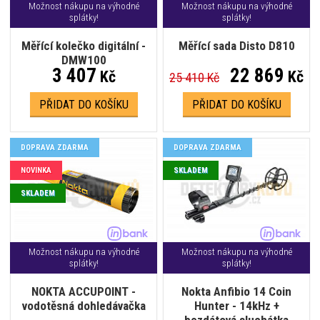
Možnost nákupu na výhodné
Možnost nákupu na výhodné
splátky!
splátky!
Měřící kolečko digitální -
Měřící sada Disto D810
DMW100
3 407
22 869
Kč
Kč
25 410 Kč
PŘIDAT DO KOŠÍKU
PŘIDAT DO KOŠÍKU
DOPRAVA ZDARMA
DOPRAVA ZDARMA
NOVINKA
SKLADEM
SKLADEM
Možnost nákupu na výhodné
Možnost nákupu na výhodné
splátky!
splátky!
NOKTA ACCUPOINT -
Nokta Anfibio 14 Coin
vodotěsná dohledávačka
Hunter - 14kHz +