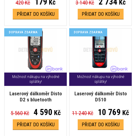
179
2 734
Kč
Kč
420 Kč
3 140 Kč
PŘIDAT DO KOŠÍKU
PŘIDAT DO KOŠÍKU
DOPRAVA ZDARMA
DOPRAVA ZDARMA
Možnost nákupu na výhodné
Možnost nákupu na výhodné
splátky!
splátky!
Laserový dálkoměr Disto
Laserový dálkoměr Disto
D2 s bluetooth
D510
4 590
10 769
Kč
Kč
5 560 Kč
11 240 Kč
PŘIDAT DO KOŠÍKU
PŘIDAT DO KOŠÍKU