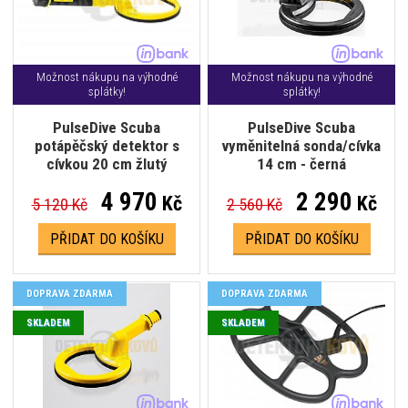
Možnost nákupu na výhodné
Možnost nákupu na výhodné
splátky!
splátky!
PulseDive Scuba
PulseDive Scuba
potápěčský detektor s
vyměnitelná sonda/cívka
cívkou 20 cm žlutý
14 cm - černá
4 970
2 290
Kč
Kč
5 120 Kč
2 560 Kč
PŘIDAT DO KOŠÍKU
PŘIDAT DO KOŠÍKU
DOPRAVA ZDARMA
DOPRAVA ZDARMA
SKLADEM
SKLADEM