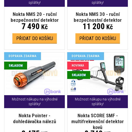
splátky!
splátky!
Nokta NMS 20 - ruční
Nokta NMS 30 - ruční
bezpečnostní detektor
bezpečnostní detektor
7 490
11 200
Kč
Kč
PŘIDAT DO KOŠÍKU
PŘIDAT DO KOŠÍKU
DOPRAVA ZDARMA
DOPRAVA ZDARMA
SKLADEM
NOVINKA
SKLADEM
Možnost nákupu na výhodné
Možnost nákupu na výhodné
splátky!
splátky!
Nokta Pointer -
Nokta SCORE SMF -
dohledávačka nálezů
multifrekvenční detektor
kovů