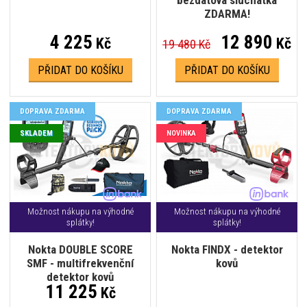
bezdátová sluchátka
ZDARMA!
4 225
12 890
Kč
Kč
19 480 Kč
PŘIDAT DO KOŠÍKU
PŘIDAT DO KOŠÍKU
DOPRAVA ZDARMA
DOPRAVA ZDARMA
SKLADEM
NOVINKA
Možnost nákupu na výhodné
Možnost nákupu na výhodné
splátky!
splátky!
Nokta DOUBLE SCORE
Nokta FINDX - detektor
SMF - multifrekvenční
kovů
detektor kovů
11 225
Kč