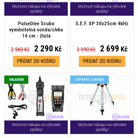
Možnost nákupu na výhodné
Možnost nákupu na výhodné
splátky!
splátky!
PulseDive Scuba
S.E.F. XP 30x25cm 4kHz
vyměnitelná sonda/cívka
14 cm - žlutá
2 290
2 699
Kč
Kč
2 560 Kč
3 990 Kč
PŘIDAT DO KOŠÍKU
PŘIDAT DO KOŠÍKU
SKLADEM
DOPRAVA ZDARMA
Možnost nákupu na výhodné
Možnost nákupu na výhodné
splátky!
splátky!