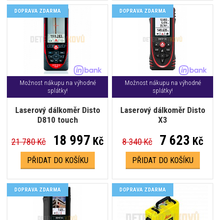
DOPRAVA ZDARMA
DOPRAVA ZDARMA
Možnost nákupu na výhodné
Možnost nákupu na výhodné
splátky!
splátky!
Laserový dálkoměr Disto
Laserový dálkoměr Disto
D810 touch
X3
18 997
7 623
Kč
Kč
21 780 Kč
8 340 Kč
PŘIDAT DO KOŠÍKU
PŘIDAT DO KOŠÍKU
DOPRAVA ZDARMA
DOPRAVA ZDARMA