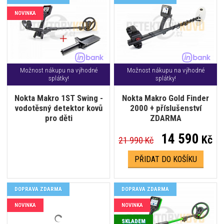
NOVINKA
Možnost nákupu na výhodné
Možnost nákupu na výhodné
splátky!
splátky!
Nokta Makro 1ST Swing -
Nokta Makro Gold Finder
vodotěsný detektor kovů
2000 + příslušenství
pro děti
ZDARMA
14 590
Kč
21 990 Kč
PŘIDAT DO KOŠÍKU
DOPRAVA ZDARMA
DOPRAVA ZDARMA
NOVINKA
NOVINKA
SKLADEM