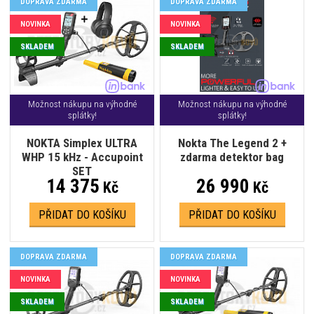
DOPRAVA ZDARMA
DOPRAVA ZDARMA
NOVINKA
NOVINKA
SKLADEM
SKLADEM
Možnost nákupu na výhodné
Možnost nákupu na výhodné
splátky!
splátky!
NOKTA Simplex ULTRA
Nokta The Legend 2 +
WHP 15 kHz - Accupoint
zdarma detektor bag
SET
14 375
26 990
Kč
Kč
PŘIDAT DO KOŠÍKU
PŘIDAT DO KOŠÍKU
DOPRAVA ZDARMA
DOPRAVA ZDARMA
NOVINKA
NOVINKA
SKLADEM
SKLADEM