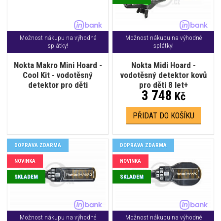
Možnost nákupu na výhodné
Možnost nákupu na výhodné
splátky!
splátky!
Nokta Makro Mini Hoard -
Nokta Midi Hoard -
Cool Kit - vodotěsný
vodotěsný detektor kovů
detektor pro děti
pro děti 8 let+
3 748
Kč
PŘIDAT DO KOŠÍKU
DOPRAVA ZDARMA
DOPRAVA ZDARMA
NOVINKA
NOVINKA
SKLADEM
SKLADEM
Možnost nákupu na výhodné
Možnost nákupu na výhodné