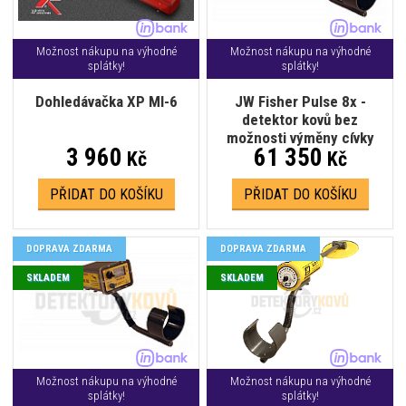
Možnost nákupu na výhodné
Možnost nákupu na výhodné
splátky!
splátky!
Dohledávačka XP MI-6
JW Fisher Pulse 8x -
detektor kovů bez
možnosti výměny cívky
3 960
61 350
Kč
Kč
PŘIDAT DO KOŠÍKU
PŘIDAT DO KOŠÍKU
DOPRAVA ZDARMA
DOPRAVA ZDARMA
SKLADEM
SKLADEM
Možnost nákupu na výhodné
Možnost nákupu na výhodné
splátky!
splátky!