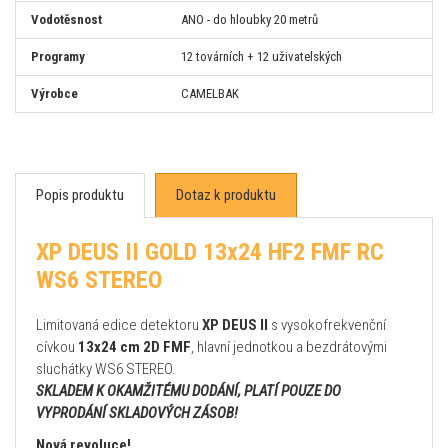
Vodotěsnost
ANO - do hloubky 20 metrů
Programy
12 továrních + 12 uživatelských
Výrobce
CAMELBAK
Popis produktu
Dotaz k produktu
XP DEUS II GOLD 13x24 HF2 FMF RC
WS6 STEREO
Limitovaná edice detektoru
XP DEUS II
s vysokofrekvenční
cívkou
13x24 cm 2D FMF
, hlavní jednotkou a bezdrátovými
sluchátky WS6 STEREO.
SKLADEM K OKAMŽITÉMU DODÁNÍ, PLATÍ POUZE DO
VYPRODÁNÍ SKLADOVÝCH ZÁSOB!
Nová revoluce!