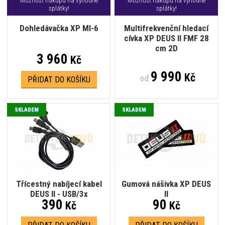
Možnost nákupu na výhodné
Možnost nákupu na výhodné
splátky!
splátky!
Dohledávačka XP MI-6
Multifrekvenční hledací
cívka XP DEUS II FMF 28
cm 2D
3 960
Kč
9 990
Kč
od
PŘIDAT DO KOŠÍKU
SKLADEM
SKLADEM
Třícestný nabíjecí kabel
Gumová nášivka XP DEUS
DEUS II - USB/3x
II
390
90
Kč
Kč