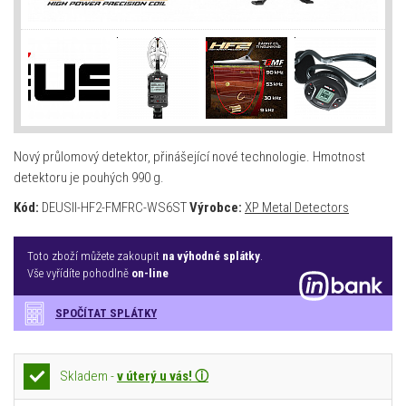
Nový průlomový detektor, přinášející nové technologie. Hmotnost
detektoru je pouhých 990 g.
Kód:
DEUSII-HF2-FMFRC-WS6ST
Výrobce:
XP Metal Detectors
Toto zboží můžete zakoupit
na výhodné splátky
.
Vše vyřídíte pohodlně
on-line
SPOČÍTAT SPLÁTKY
Skladem -
v úterý u vás! ⓘ