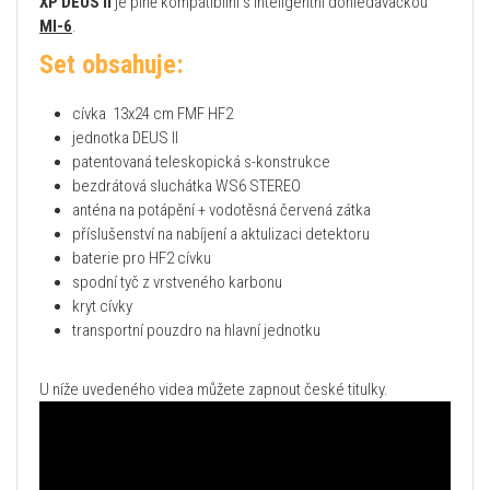
XP DEUS II
je plně kompatibilní s inteligentní dohledávačkou
MI-6
.
Set obsahuje:
cívka 13x24 cm FMF HF2
jednotka DEUS II
patentovaná teleskopická s-konstrukce
bezdrátová sluchátka WS6 STEREO
anténa na potápění + vodotěsná červená zátka
příslušenství na nabíjení a aktulizaci detektoru
baterie pro HF2 cívku
spodní tyč z vrstveného karbonu
kryt cívky
transportní pouzdro na hlavní jednotku
U níže uvedeného videa můžete zapnout české titulky.