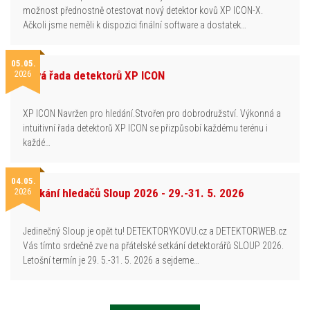
možnost přednostně otestovat nový detektor kovů XP ICON-X.
Ačkoli jsme neměli k dispozici finální software a dostatek…
05.05.
2026
Nová řada detektorů XP ICON
XP ICON Navržen pro hledání.Stvořen pro dobrodružství. Výkonná a
intuitivní řada detektorů XP ICON se přizpůsobí každému terénu i
každé…
04.05.
2026
Setkání hledačů Sloup 2026 - 29.-31. 5. 2026
Jedinečný Sloup je opět tu! DETEKTORYKOVU.cz a DETEKTORWEB.cz
Vás tímto srdečně zve na přátelské setkání detektorářů SLOUP 2026.
Letošní termín je 29. 5.-31. 5. 2026 a sejdeme…