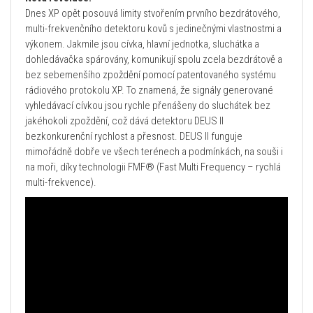
Dnes XP opět posouvá limity stvořením prvního bezdrátového,
multi-frekvenčního detektoru kovů s jedinečnými vlastnostmi a
výkonem. Jakmile jsou cívka, hlavní jednotka, sluchátka a
dohledávačka spárovány, komunikují spolu zcela bezdrátově a
bez sebemenšího zpoždění pomocí patentovaného systému
rádiového protokolu XP. To znamená, že signály generované
vyhledávací cívkou jsou rychle přenášeny do sluchátek bez
jakéhokoli zpoždění, což dává detektoru DEUS II
bezkonkurenční rychlost a přesnost. DEUS II funguje
mimořádně dobře ve všech terénech a podmínkách, na souši i
na moři, díky technologii FMF® (Fast Multi Frequency – rychlá
multi-frekvence).