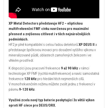
XP Metal Detectors představuje HF2 – eliptickou
multifrekvenční FMF cívku navrženou pro maximální
přesnost a zvýšenou citlivost i v těch nejnáročnějších
podmínkách.
HF2 je plně kompatibilní s celou řadou detektorů
XP DEUS II
a
představuje špičkovou inovaci pro dosažení vyššího výkonu v
mineralizované půdě, oblastech zamořených železem i ve
vlhkém prostředí.
K dispozici jsou pracovní frekvence
9 až 90 kHz
v rámci
technologie XP FMF (rychlá multifrekvence) a navíc samostatná
frekvence
120 kHz
pro hledání těch nejmenších cílů.
V monofrekvenčním režimu můžete zvolit jednu z frekvencí v
pásmu
9-120 kHz
.
Využívá zcela nový typ baterie poskytující 3x větší výkon
oproti HF cívce pro DEUS/ORX.