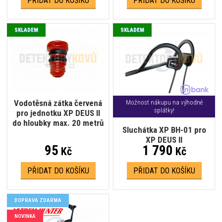
PŘIDAT DO KOŠÍKU
PŘIDAT DO KOŠÍKU
SKLADEM
SKLADEM
Vodotěsná zátka červená
Možnost nákupu na výhodné
splátky!
pro jednotku XP DEUS II
do hloubky max. 20 metrů
Sluchátka XP BH-01 pro
XP DEUS II
95
1 790
Kč
Kč
PŘIDAT DO KOŠÍKU
PŘIDAT DO KOŠÍKU
DOPRAVA ZDARMA
NOVINKA