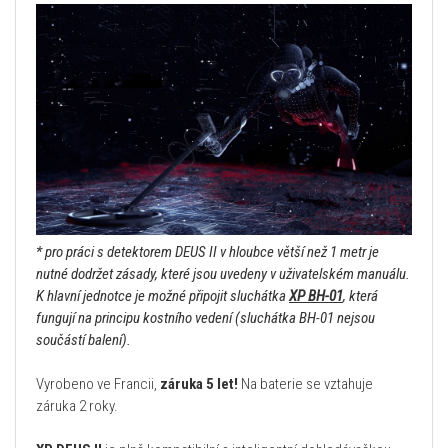
* pro práci s detektorem DEUS II v hloubce větší než 1 metr je
nutné dodržet zásady, které jsou uvedeny v uživatelském manuálu.
K hlavní jednotce je možné připojit sluchátka
XP BH-01
, která
fungují na principu kostního vedení (sluchátka BH-01 nejsou
součástí balení).
Vyrobeno ve Francii,
záruka 5 let!
Na baterie se vztahuje
záruka 2 roky.