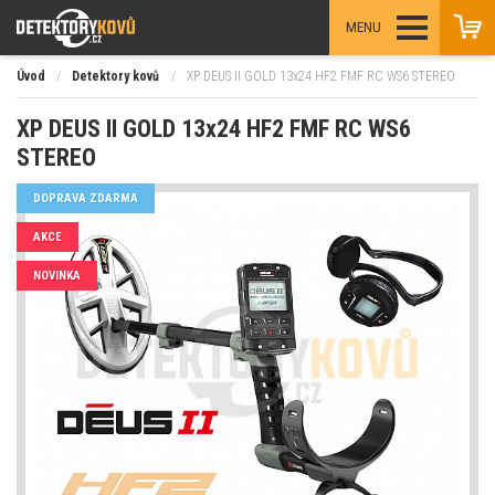
MENU
Úvod
/
Detektory kovů
/
XP DEUS II GOLD 13x24 HF2 FMF RC WS6 STEREO
XP DEUS II GOLD 13x24 HF2 FMF RC WS6
STEREO
DOPRAVA ZDARMA
AKCE
NOVINKA