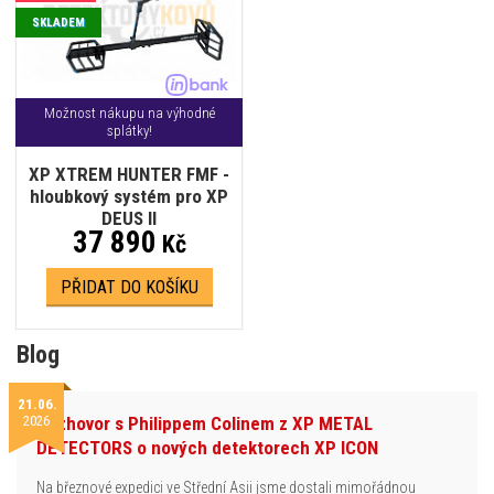
SKLADEM
Možnost nákupu na výhodné
splátky!
XP XTREM HUNTER FMF -
hloubkový systém pro XP
DEUS II
37 890
Kč
PŘIDAT DO KOŠÍKU
Blog
21.06.
2026
Rozhovor s Philippem Colinem z XP METAL
DETECTORS o nových detektorech XP ICON
Na březnové expedici ve Střední Asii jsme dostali mimořádnou