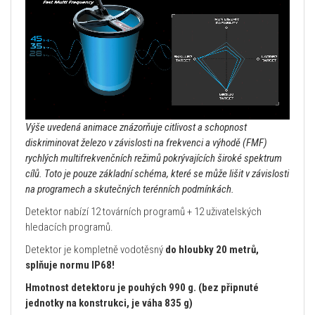
Výše uvedená animace znázorňuje citlivost a schopnost
diskriminovat železo v závislosti na frekvenci a výhodě (FMF)
rychlých multifrekvenčních režimů pokrývajících široké spektrum
cílů. Toto je pouze základní schéma, které se může lišit v závislosti
na programech a skutečných terénních podmínkách.
Detektor nabízí 12 továrních programů + 12 uživatelských
hledacích programů.
Detektor je kompletně vodotěsný
do hloubky 20 metrů,
splňuje normu IP68!
Hmotnost detektoru je pouhých 990 g. (bez připnuté
jednotky na konstrukci, je váha 835 g)