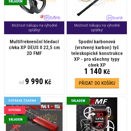
SKLADEM
Možnost nákupu na výhodné
Možnost nákupu na výhodné
splátky!
splátky!
Multifrekvenční hledací
Spodní karbonová
cívka XP DEUS II 22,5 cm
(vrstvený karbon) tyč
2D FMF
teleskopické konstrukce
XP - pro všechny typy
cívek XP
1 140
Kč
9 990
Kč
od
PŘIDAT DO KOŠÍKU
DOPRAVA ZDARMA
SKLADEM
NOVINKA
SKLADEM