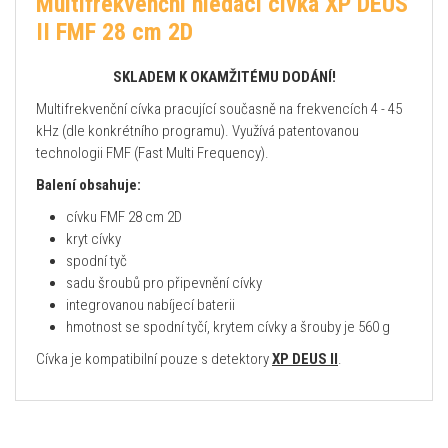
Multifrekvenční hledací cívka XP DEUS
II FMF 28 cm 2D
SKLADEM K OKAMŽITÉMU DODÁNÍ!
Multifrekvenční cívka pracující současně na frekvencích 4 - 45
kHz (dle konkrétního programu). Využívá patentovanou
technologii FMF (Fast Multi Frequency).
Balení obsahuje:
cívku FMF 28 cm 2D
kryt cívky
spodní tyč
sadu šroubů pro připevnění cívky
integrovanou nabíjecí baterii
hmotnost se spodní tyčí, krytem cívky a šrouby je 560 g
Cívka je kompatibilní pouze s detektory
XP DEUS II
.