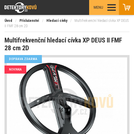
MENU
Úvod
/
Příslušenství
/
Hledací cívky
/
Multifrekvenční hledací cívka XP DEUS
II FMF 28 cm 2D
Multifrekvenční hledací cívka XP DEUS II FMF
28 cm 2D
DOPRAVA ZDARMA
NOVINKA