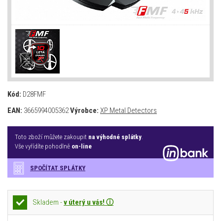
Kód:
D28FMF
EAN:
3665994005362
Výrobce:
XP Metal Detectors
Toto zboží můžete zakoupit
na výhodné splátky
.
Vše vyřídíte pohodlně
on-line
SPOČÍTAT SPLÁTKY
Skladem -
v úterý u vás! ⓘ