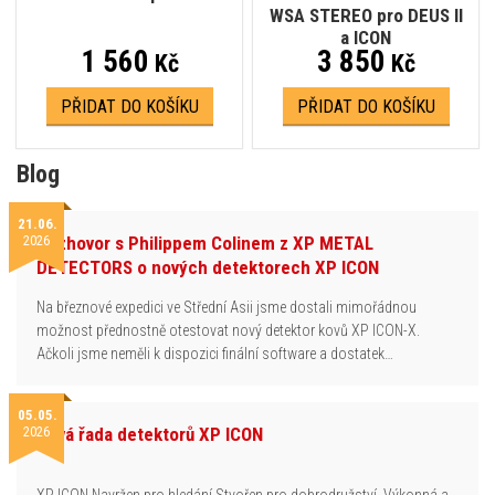
WSA STEREO pro DEUS II
a ICON
1 560
3 850
Kč
Kč
PŘIDAT DO KOŠÍKU
PŘIDAT DO KOŠÍKU
Blog
21.06.
2026
Rozhovor s Philippem Colinem z XP METAL
DETECTORS o nových detektorech XP ICON
Na březnové expedici ve Střední Asii jsme dostali mimořádnou
možnost přednostně otestovat nový detektor kovů XP ICON-X.
Ačkoli jsme neměli k dispozici finální software a dostatek…
05.05.
2026
Nová řada detektorů XP ICON