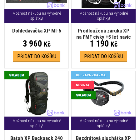
Možnost nákupu na výhodné
Možnost nákupu na výhodné
splátky!
splátky!
Dohledávačka XP MI-6
Prodloužená záruka XP
na FMF cívky +5 let navíc
3 960
1 190
Kč
Kč
PŘIDAT DO KOŠÍKU
PŘIDAT DO KOŠÍKU
SKLADEM
DOPRAVA ZDARMA
NOVINKA
SKLADEM
Možnost nákupu na výhodné
Možnost nákupu na výhodné
splátky!
splátky!
Batoh XP Backpack 240
Bezdrátová sluchátka XP