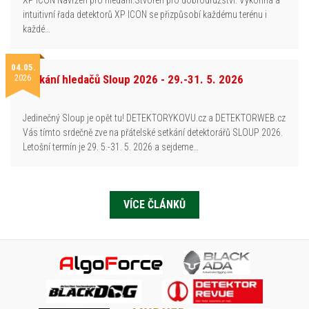
XP ICON Navržen pro hledání.Stvořen pro dobrodružství. Výkonná a
intuitivní řada detektorů XP ICON se přizpůsobí každému terénu i
každé…
04.05.
2026
Setkání hledačů Sloup 2026 - 29.-31. 5. 2026
Jedinečný Sloup je opět tu! DETEKTORYKOVU.cz a DETEKTORWEB.cz
Vás tímto srdečně zve na přátelské setkání detektorářů SLOUP 2026.
Letošní termín je 29. 5.-31. 5. 2026 a sejdeme…
VÍCE ČLÁNKŮ