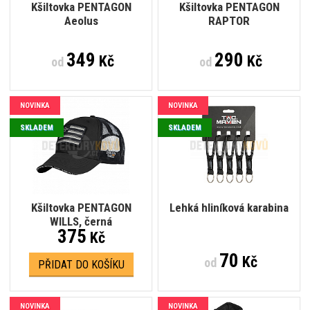
Kšiltovka PENTAGON
Kšiltovka PENTAGON
Aeolus
RAPTOR
349
290
Kč
Kč
od
od
NOVINKA
NOVINKA
SKLADEM
SKLADEM
Kšiltovka PENTAGON
Lehká hliníková karabina
WILLS, černá
375
Kč
70
Kč
od
PŘIDAT DO KOŠÍKU
NOVINKA
NOVINKA