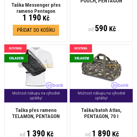
POUCH, PENTAGON
Taška Messenger přes
rameno Pentagon
1 190
Kč
590
Kč
od
PŘIDAT DO KOŠÍKU
NOVINKA
NOVINKA
SKLADEM
SKLADEM
Možnost nákupu na výhodné
Možnost nákupu na výhodné
splátky!
splátky!
Taška přes rameno
Taška/batoh Atlas,
TELAMON, PENTAGON
PENTAGON, 70 l
1 390
1 890
Kč
Kč
od
od