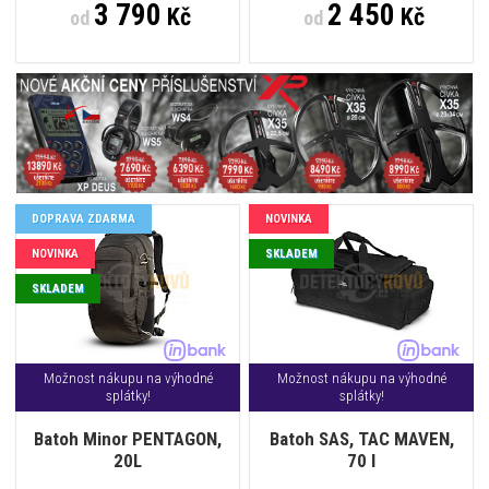
3 790
2 450
Kč
Kč
od
od
DOPRAVA ZDARMA
NOVINKA
NOVINKA
SKLADEM
SKLADEM
Možnost nákupu na výhodné
Možnost nákupu na výhodné
splátky!
splátky!
Batoh Minor PENTAGON,
Batoh SAS, TAC MAVEN,
20L
70 l