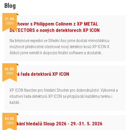
Blog
21.06.
2026
Rozhovor s Philippem Colinem z XP METAL
DETECTORS o nových detektorech XP ICON
Na březnové expedici ve Střední Asii jsme dostali mimořádnou
možnost přednostně otestovat nový detektor kovů XP ICON-X.
Ačkoli jsme neměli k dispozici finální software a dostatek…
05.05.
2026
Nová řada detektorů XP ICON
XP ICON Navržen pro hledání.Stvořen pro dobrodružství. Výkonná a
intuitivní řada detektorů XP ICON se přizpůsobí každému terénu i
každé…
04.05.
2026
Setkání hledačů Sloup 2026 - 29.-31. 5. 2026