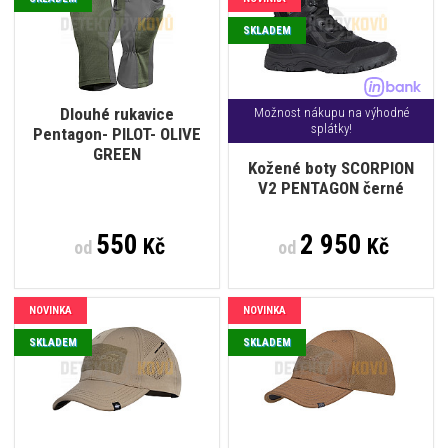
SKLADEM
Dlouhé rukavice
Možnost nákupu na výhodné
splátky!
Pentagon- PILOT- OLIVE
GREEN
Kožené boty SCORPION
V2 PENTAGON černé
550
2 950
Kč
Kč
od
od
NOVINKA
NOVINKA
SKLADEM
SKLADEM