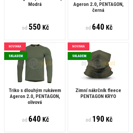
Modrá
Ageron 2.0, PENTAGON,
černá
550
640
Kč
Kč
od
od
NOVINKA
NOVINKA
SKLADEM
SKLADEM
Triko s dlouhým rukávem
Zimní nákrčník fleece
Ageron 2.0, PENTAGON,
PENTAGON KRYO
olivová
640
190
Kč
Kč
od
od