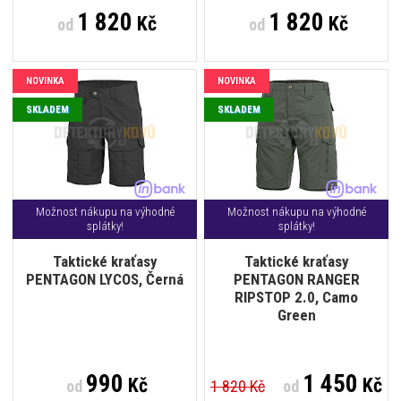
1 820
1 820
Kč
Kč
od
od
NOVINKA
NOVINKA
SKLADEM
SKLADEM
Možnost nákupu na výhodné
Možnost nákupu na výhodné
splátky!
splátky!
Taktické kraťasy
Taktické kraťasy
PENTAGON LYCOS, Černá
PENTAGON RANGER
RIPSTOP 2.0, Camo
Green
990
1 450
Kč
Kč
od
1 820 Kč
od