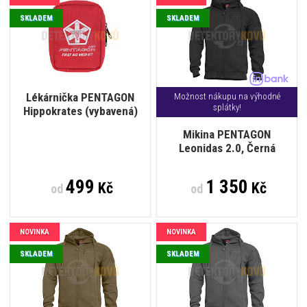
SKLADEM
SKLADEM
Lékárnička PENTAGON
Možnost nákupu na výhodné
splátky!
Hippokrates (vybavená)
Mikina PENTAGON
Leonidas 2.0, Černá
499
1 350
Kč
Kč
od
od
NOVINKA
NOVINKA
SKLADEM
SKLADEM