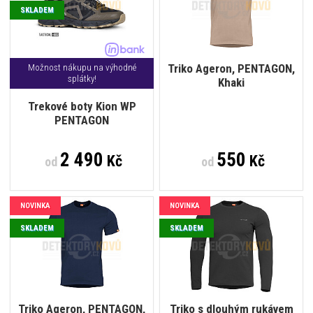
SKLADEM
Triko Ageron, PENTAGON,
Možnost nákupu na výhodné
splátky!
Khaki
Trekové boty Kion WP
PENTAGON
2 490
550
Kč
Kč
od
od
NOVINKA
NOVINKA
SKLADEM
SKLADEM
Triko Ageron, PENTAGON,
Triko s dlouhým rukávem