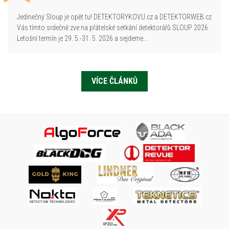
Jedinečný Sloup je opět tu! DETEKTORYKOVU.cz a DETEKTORWEB.cz
Vás tímto srdečně zve na přátelské setkání detektorářů SLOUP 2026.
Letošní termín je 29. 5.-31. 5. 2026 a sejdeme…
VÍCE ČLÁNKŮ