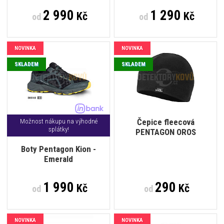
2 990
1 290
Kč
Kč
od
od
NOVINKA
NOVINKA
SKLADEM
SKLADEM
Čepice fleecová
Možnost nákupu na výhodné
splátky!
PENTAGON OROS
Boty Pentagon Kion -
Emerald
1 990
290
Kč
Kč
od
od
NOVINKA
NOVINKA