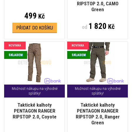
RIPSTOP 2.0, CAMO
Green
499
Kč
1 820
Kč
od
PŘIDAT DO KOŠÍKU
NOVINKA
NOVINKA
SKLADEM
SKLADEM
Možnost nákupu na výhodné
Možnost nákupu na výhodné
splátky!
splátky!
Taktické kalhoty
Taktické kalhoty
PENTAGON RANGER
PENTAGON RANGER
RIPSTOP 2.0, Coyote
RIPSTOP 2.0, Ranger
Green