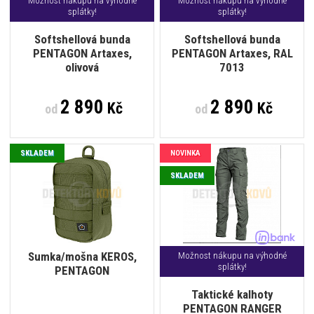
Možnost nákupu na výhodné
Možnost nákupu na výhodné
splátky!
splátky!
Softshellová bunda
Softshellová bunda
PENTAGON Artaxes,
PENTAGON Artaxes, RAL
olivová
7013
2 890
2 890
Kč
Kč
od
od
SKLADEM
NOVINKA
SKLADEM
Sumka/mošna KEROS,
Možnost nákupu na výhodné
splátky!
PENTAGON
Taktické kalhoty
PENTAGON RANGER