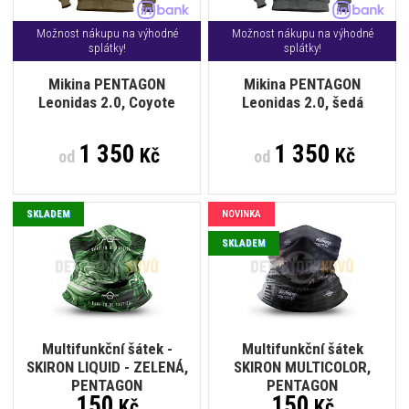
Možnost nákupu na výhodné
Možnost nákupu na výhodné
splátky!
splátky!
Mikina PENTAGON
Mikina PENTAGON
Leonidas 2.0, Coyote
Leonidas 2.0, šedá
1 350
1 350
Kč
Kč
od
od
SKLADEM
NOVINKA
SKLADEM
Multifunkční šátek -
Multifunkční šátek
SKIRON LIQUID - ZELENÁ,
SKIRON MULTICOLOR,
PENTAGON
PENTAGON
150
150
Kč
Kč