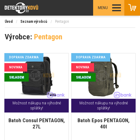
MENU
Úvod
/
Seznam výrobců
/
Pentagon
Výrobce:
Pentagon
DOPRAVA ZDARMA
DOPRAVA ZDARMA
NOVINKA
NOVINKA
SKLADEM
SKLADEM
Možnost nákupu na výhodné
Možnost nákupu na výhodné
splátky!
splátky!
Batoh Consul PENTAGON,
Batoh Epos PENTAGON,
27L
40l