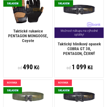
SKLADEM
SKLADEM
Taktické rukavice
Možnost nákupu na výhodné
splátky!
PENTAGON MONGOOSE,
Coyote
Taktický hliníkový opasek
COBRA GT 38,
PENTAGON, ČERNÝ
490
1 099
Kč
Kč
od
od
NOVINKA
NOVINKA
SKLADEM
SKLADEM