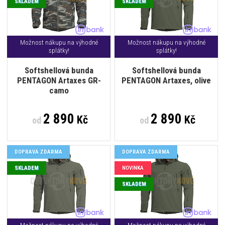
SKLADEM
SKLADEM
Možnost nákupu na výhodné
Možnost nákupu na výhodné
splátky!
splátky!
Softshellová bunda
Softshellová bunda
PENTAGON Artaxes GR-
PENTAGON Artaxes, olive
camo
2 890
2 890
Kč
Kč
od
od
DOPRAVA ZDARMA
DOPRAVA ZDARMA
SKLADEM
NOVINKA
SKLADEM