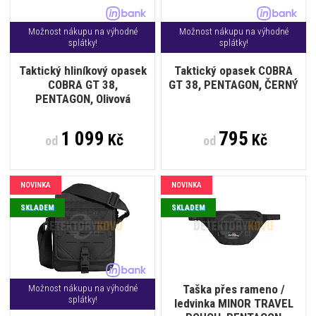
Možnost nákupu na výhodné
Možnost nákupu na výhodné
splátky!
splátky!
Taktický hliníkový opasek
Taktický opasek COBRA
COBRA GT 38,
GT 38, PENTAGON, ČERNÝ
PENTAGON, Olivová
1 099
795
Kč
Kč
od
od
NOVINKA
NOVINKA
SKLADEM
SKLADEM
Taška přes rameno /
Možnost nákupu na výhodné
splátky!
ledvinka MINOR TRAVEL