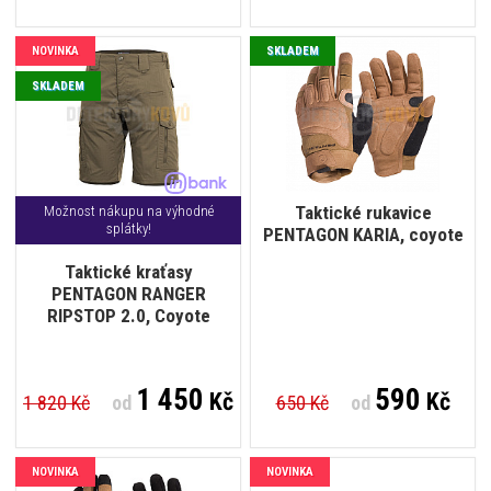
NOVINKA
SKLADEM
SKLADEM
Taktické rukavice
Možnost nákupu na výhodné
splátky!
PENTAGON KARIA, coyote
Taktické kraťasy
PENTAGON RANGER
RIPSTOP 2.0, Coyote
1 450
590
Kč
Kč
1 820 Kč
od
650 Kč
od
NOVINKA
NOVINKA