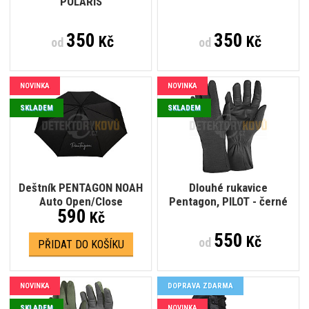
POLARIS
350
350
Kč
Kč
od
od
NOVINKA
NOVINKA
SKLADEM
SKLADEM
Deštník PENTAGON NOAH
Dlouhé rukavice
Auto Open/Close
Pentagon, PILOT - černé
590
Kč
550
Kč
od
PŘIDAT DO KOŠÍKU
NOVINKA
DOPRAVA ZDARMA
SKLADEM
NOVINKA