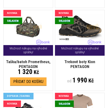
NOVINKA
NOVINKA
SKLADEM
SKLADEM
Možnost nákupu na výhodné
Možnost nákupu na výhodné
splátky!
splátky!
Taška/batoh Prometheus,
Trekové boty Kion
PENTAGON
PENTAGON
1 320
Kč
1 990
Kč
od
PŘIDAT DO KOŠÍKU
DOPRAVA ZDARMA
NOVINKA
NOVINKA
SKLADEM