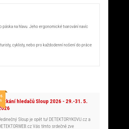
o páska na hlavu. Jeho ergonomické tvarování navíc
turisty, cyklisty, nebo pro každodenní nošení do práce
05.
Setkání hledačů Sloup 2026 - 29.-31. 5.
6
2026
Jedinečný Sloup je opět tu! DETEKTORYKOVU.cz a
DETEKTORWEB.cz Vás tímto srdečně zve