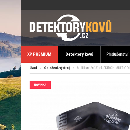
XP PREMIUM
Detektory kovů
Příslušenství
Úvod
/
Oblečení, výstroj
/
Multifunkční šátek SKIRON MULTIC
NOVINKA