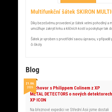
Multifunkční šátek SKIRON MUL
Díky bezešvému provedení je šátek velmi pohodlný a mů
umožňuje zakrytí krku a klíčních kostí a poskytuje tak d
Šátek je vyroben s prvotřídní savou úpravou, v případě
či školy.
Blog
21.06.
Rozhovor s Philippem Colinem z XP
2026
METAL DETECTORS o nových detektorec
XP ICON
Na březnové expedici ve Střední Asii jsme dostali