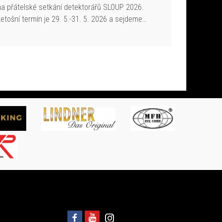
na přátelské setkání detektorářů SLOUP 2026.
Letošní termín je 29. 5.-31. 5. 2026 a sejdeme…