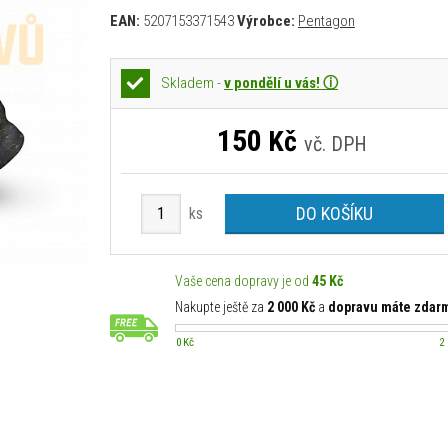
EAN:
5207153371543
Výrobce:
Pentagon
Skladem -
v pondělí u vás! ⓘ
150
Kč
vč. DPH
DO KOŠÍKU
ks
Vaše cena dopravy je od
45 Kč
Nakupte ještě za
2 000 Kč
a
dopravu máte zdar
0 Kč
2