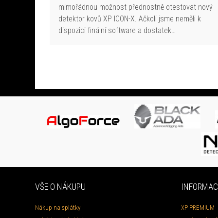
mimořádnou možnost přednostně otestovat nový
detektor kovů XP ICON-X. Ačkoli jsme neměli k
dispozici finální software a dostatek…
VŠE O NÁKUPU
INFORMAC
Nákup na splátky
XP PREMIUM