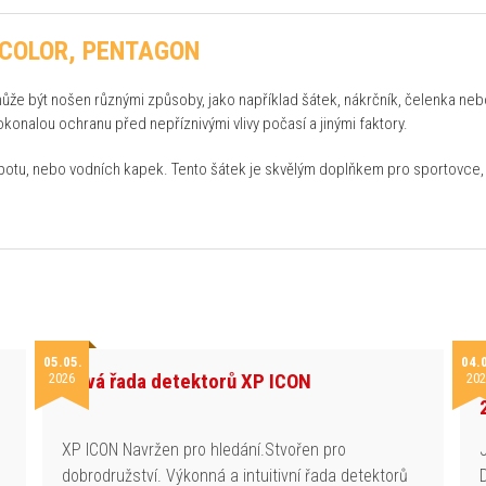
TICOLOR, PENTAGON
že být nošen různými způsoby, jako například šátek, nákrčník, čelenka neb
okonalou ochranu před nepříznivými vlivy počasí a jinými faktory.
 potu, nebo vodních kapek. Tento šátek je skvělým doplňkem pro sportovce, 
05.05.
04.
Nová řada detektorů XP ICON
2026
202
h
XP ICON Navržen pro hledání.Stvořen pro
dobrodružství. Výkonná a intuitivní řada detektorů