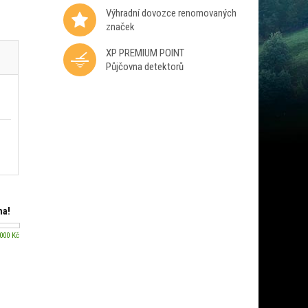
Výhradní dovozce renomovaných
značek
XP PREMIUM POINT
Půjčovna detektorů
ma!
 000 Kč