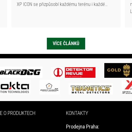
XP ICON se přizpůsobí každému terénu i každé…
VÍCE ČLÁNKŮ
E O PRODUKTECH
KONTAKTY
Prodejna Praha: