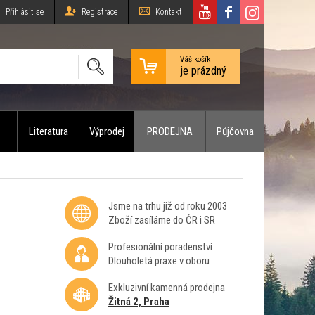
Přihlásit se
Registrace
Kontakt
Váš košík
je prázdný
Literatura
Výprodej
PRODEJNA
Půjčovna
Jsme na trhu již od roku 2003
Zboží zasíláme do ČR i SR
Profesionální poradenství
Dlouholetá praxe v oboru
Exkluzivní kamenná prodejna
Žitná 2, Praha