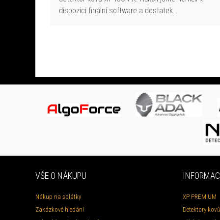
dispozici finální software a dostatek…
VŠE O NÁKUPU
INFORMAC
Nákup na splátky
XP PREMIUM
Zakázkové hledání
Detektory kovů