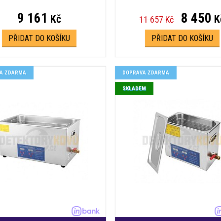
9 161
8 450
Kč
K
11 657 Kč
PŘIDAT DO KOŠÍKU
PŘIDAT DO KOŠÍKU
A ZDARMA
DOPRAVA ZDARMA
SKLADEM