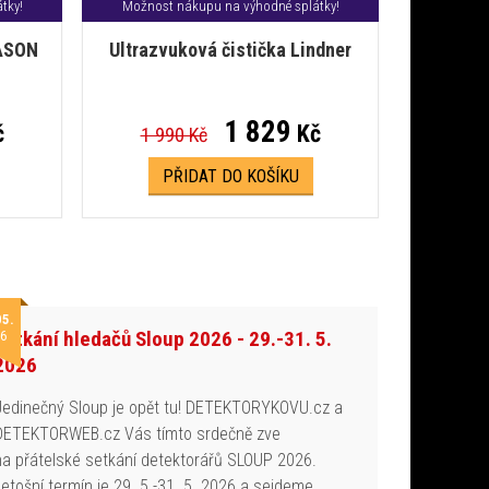
tky!
Možnost nákupu na výhodné splátky!
LASON
Ultrazvuková čistička Lindner
1 829
č
Kč
1 990 Kč
PŘIDAT DO KOŠÍKU
05.
Setkání hledačů Sloup 2026 - 29.-31. 5.
6
2026
Jedinečný Sloup je opět tu! DETEKTORYKOVU.cz a
DETEKTORWEB.cz Vás tímto srdečně zve
na přátelské setkání detektorářů SLOUP 2026.
Letošní termín je 29. 5.-31. 5. 2026 a sejdeme…