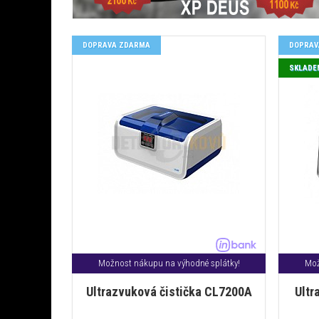
DOPRAVA ZDARMA
DOPRAV
SKLADE
Možnost nákupu na výhodné splátky!
Mož
Ultrazvuková čistička CL7200A
Ultr