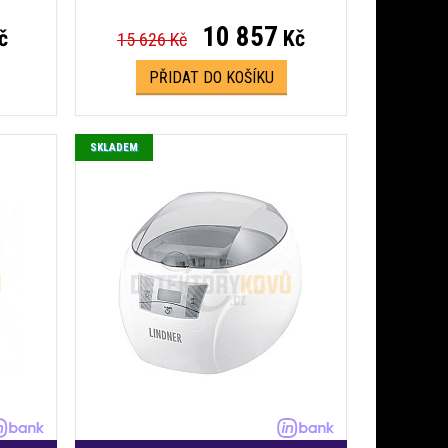
10 857
č
Kč
15 626 Kč
PŘIDAT DO KOŠÍKU
SKLADEM