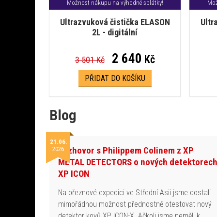
Možnost nákupu na výhodné splátky!
Mož
Ultrazvuková čistička ELASON
Ultr
2L - digitální
2 640
Kč
3 501 Kč
PŘIDAT DO KOŠÍKU
Blog
21.06.
Rozhovor s Philippem Colinem z XP
2026
METAL DETECTORS o nových detektorec
XP ICON
Na březnové expedici ve Střední Asii jsme dostali
mimořádnou možnost přednostně otestovat nový
detektor kovů XP ICON-X. Ačkoli jsme neměli k