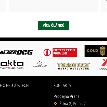
VÍCE ČLÁNKŮ
E O PRODUKTECH
KONTAKTY
Prodejna Praha:
Žitná 2, Praha 2