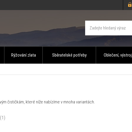
Rýžování zlata
Sběratelské potřeby
Oblečení, výstroj
vým čističkám, které níže nabízíme v mnoha variantách.
(1)