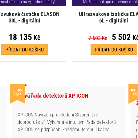
nost nákupu na výhodné splátky!
Možnost nákupu na výhodné splá
azvuková čistička ELASON
Ultrazvuková čistička E
30L - digitální
6L - digitální
18 135
5 502
Kč
K
7 603 Kč
PŘIDAT DO KOŠÍKU
PŘIDAT DO KOŠÍKU
05.05.
04.
Nová řada detektorů XP ICON
2026
202
h
XP ICON Navržen pro hledání.Stvořen pro
dobrodružství. Výkonná a intuitivní řada detektorů
XP ICON se přizpůsobí každému terénu i každé…