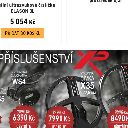
prostředek 0,5l
tální ultrazvuková čistička
ELASON 3L
5 054
Kč
PŘIDAT DO KOŠÍKU