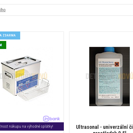
šího
A ZDARMA
M
Ultrasonal - univerzální či
nost nákupu na výhodné splátky!