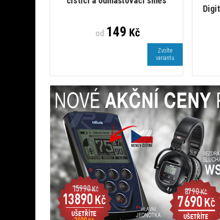
čistící a odmašťovací směs
Digi
149
Kč
od
Zvolte
variantu