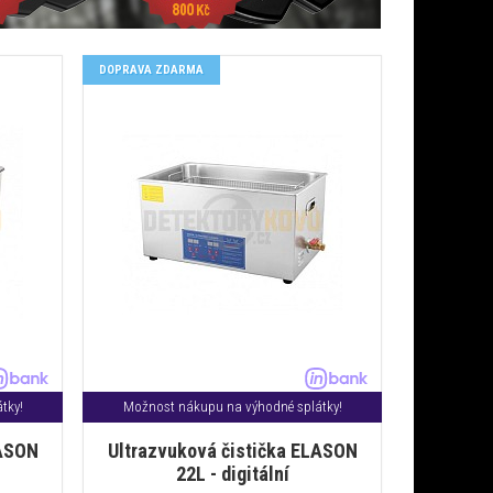
DOPRAVA ZDARMA
tky!
Možnost nákupu na výhodné splátky!
LASON
Ultrazvuková čistička ELASON
22L - digitální