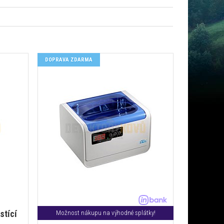
DOPRAVA ZDARMA
stící
Možnost nákupu na výhodné splátky!