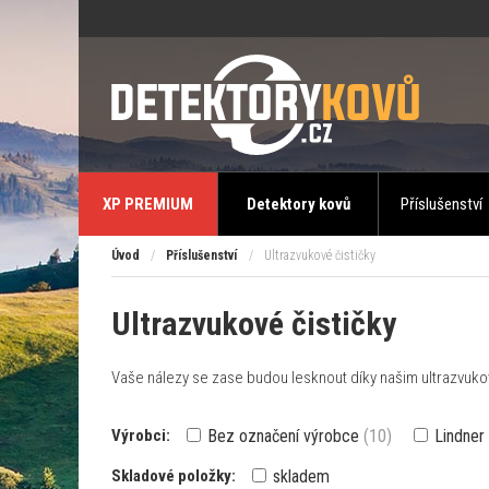
XP PREMIUM
Detektory kovů
Příslušenství
Úvod
/
Příslušenství
/
Ultrazvukové čističky
Ultrazvukové čističky
Vaše nálezy se zase budou lesknout díky našim ultrazvuko
Výrobci:
Bez označení výrobce
(10)
Lindner
Skladové položky:
skladem