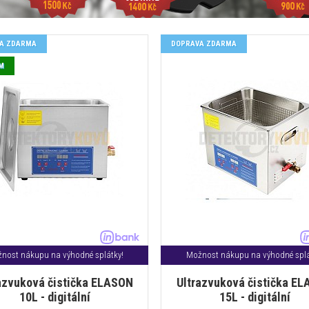
A ZDARMA
DOPRAVA ZDARMA
M
nost nákupu na výhodné splátky!
Možnost nákupu na výhodné splá
azvuková čistička ELASON
Ultrazvuková čistička E
10L - digitální
15L - digitální