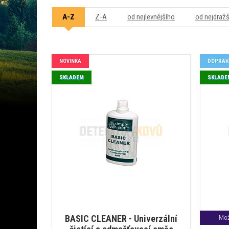
A-Z
Z-A
od nejlevnějšího
od nejdraž
NOVINKA
DOPRAV
SKLADEM
SKLADE
BASIC CLEANER - Univerzální
Mož