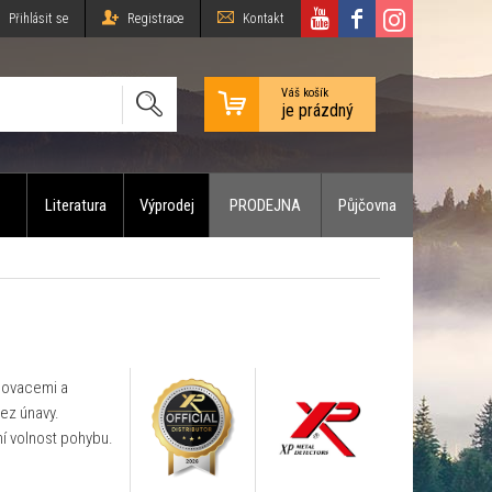
Přihlásit se
Registrace
Kontakt
Váš košík
je prázdný
Literatura
Výprodej
PRODEJNA
Půjčovna
inovacemi a
ez únavy.
ní volnost pohybu.