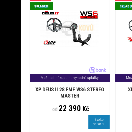
SKLADEM
SKLADE
Možnost nákupu na výhodné splátky!
Mož
XP DEUS II 28 FMF WS6 STEREO
X
MASTER
22 390
Kč
od
Zvolte
variantu