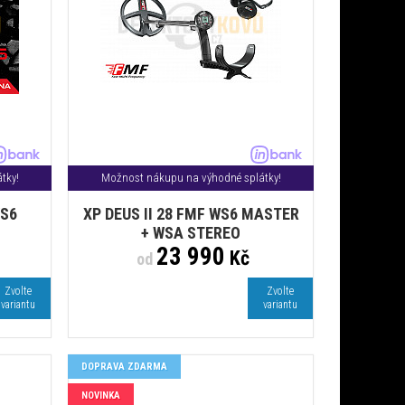
tky!
Možnost nákupu na výhodné splátky!
WS6
XP DEUS II 28 FMF WS6 MASTER
+ WSA STEREO
23 990
Kč
od
Zvolte
Zvolte
variantu
variantu
DOPRAVA ZDARMA
NOVINKA