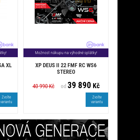
tky!
Možnost nákupu na výhodné splátky!
SA XL
XP DEUS II 22 FMF RC WS6
STEREO
39 890
Kč
40 990 Kč
od
Zvolte
Zvolte
variantu
variantu