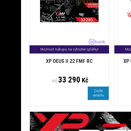
Možnost nákupu na výhodné splátky!
Mož
XP DEUS II 22 FMF RC
XP 
33 290
Kč
od
Zvolte
variantu