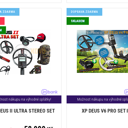
A ZDARMA
DOPRAVA ZDARMA
A
SKLADEM
M
nost nákupu na výhodné splátky!
Možnost nákupu na výhodné splá
EUS II ULTRA STEREO SET
XP DEUS V6 PRO SET I