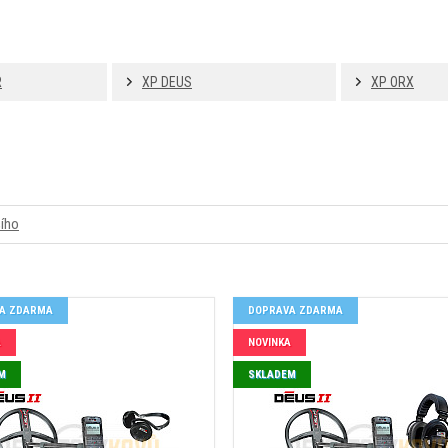
R
XP DEUS
XP ORX
šího
A ZDARMA
DOPRAVA ZDARMA
A
NOVINKA
M
SKLADEM