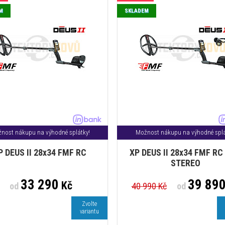
M
SKLADEM
nost nákupu na výhodné splátky!
Možnost nákupu na výhodné splá
P DEUS II 28x34 FMF RC
XP DEUS II 28x34 FMF RC
STEREO
33 290
39 89
Kč
od
40 990 Kč
od
Zvolte
variantu