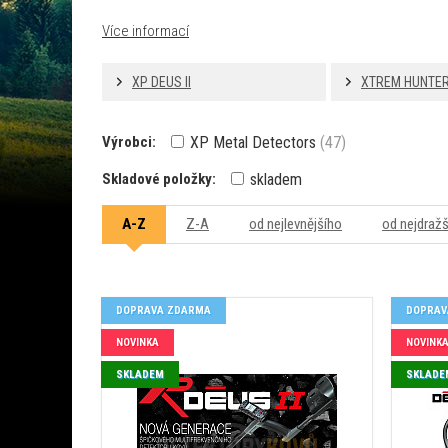
Více informací
XP DEUS II
XTREM HUNTE
Výrobci:
XP Metal Detectors
(47)
Skladové položky:
skladem
A-Z
Z-A
od nejlevnějšího
od nejdraž
DOPRAVA ZDARMA
DOPRAV
NOVINKA
NOVINK
SKLADEM
SKLADE