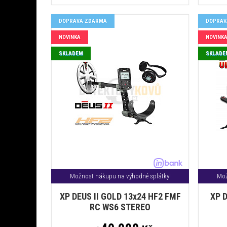
DOPRAVA ZDARMA
DOPRAV
NOVINKA
NOVINK
SKLADEM
SKLADE
Možnost nákupu na výhodné splátky!
Mož
XP DEUS II GOLD 13x24 HF2 FMF
XP D
RC WS6 STEREO