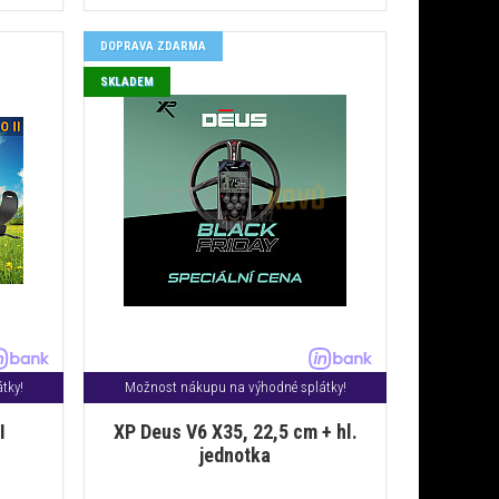
DOPRAVA ZDARMA
SKLADEM
tky!
Možnost nákupu na výhodné splátky!
I
XP Deus V6 X35, 22,5 cm + hl.
jednotka