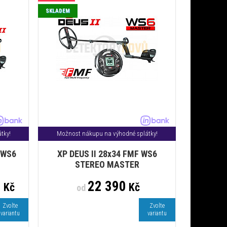
SKLADEM
tky!
Možnost nákupu na výhodné splátky!
 WS6
XP DEUS II 28x34 FMF WS6
STEREO MASTER
0
22 390
Kč
Kč
od
Zvolte
Zvolte
variantu
variantu