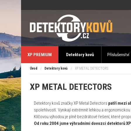
XP PREMIUM
Detektory kovů
Příslušenství
Úvod
/
Detektory kovů
/
XP METAL DETECTORS
XP METAL DETECTORS
Detektory kovů značky XP Metal Detectors
patří mezi a
spolehlivostí. Vynikají extrémně lehkou a ergonomickou 
Klíčovou výhodou je plně bezdrátové řešení, které propoj
Od roku 2004 jsme výhradními dovozci detektorů XP