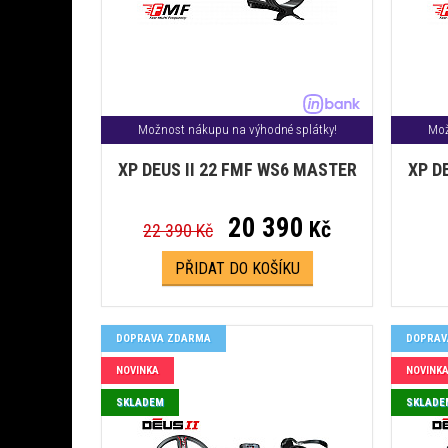
Možnost nákupu na výhodné splátky!
Mož
XP DEUS II 22 FMF WS6 MASTER
XP D
20 390
Kč
22 390 Kč
PŘIDAT DO KOŠÍKU
DOPRAVA ZDARMA
DOPRAV
NOVINKA
NOVINK
SKLADEM
SKLADE