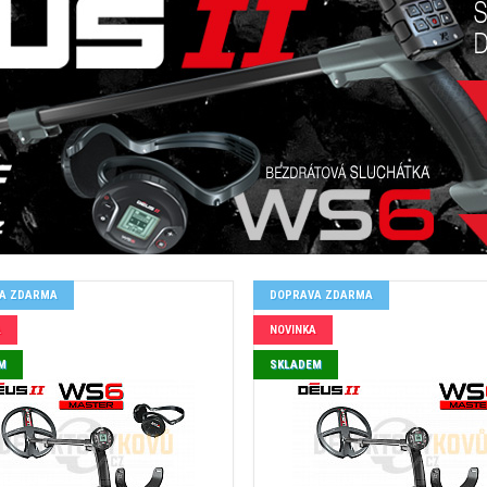
A ZDARMA
DOPRAVA ZDARMA
A
NOVINKA
M
SKLADEM