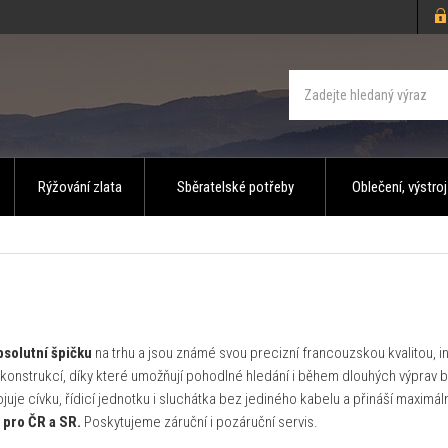
Rýžování zlata
Sběratelské potřeby
Oblečení, výstroj
bsolutní špičku
na trhu a jsou známé svou precizní francouzskou kvalitou, 
konstrukcí, díky které umožňují pohodlné hledání i během dlouhých výprav b
uje cívku, řídicí jednotku i sluchátka bez jediného kabelu a přináší maximál
 pro ČR a SR.
Poskytujeme záruční i pozáruční servis.