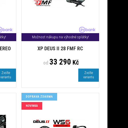
tky!
Možnost nákupu na výhodné splátky!
TEREO
XP DEUS II 28 FMF RC
33 290
Kč
od
Zvolte
Zvolte
variantu
variantu
DOPRAVA ZDARMA
NOVINKA