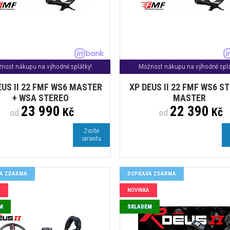
nost nákupu na výhodné splátky!
Možnost nákupu na výhodné splá
EUS II 22 FMF WS6 MASTER
XP DEUS II 22 FMF WS6 S
+ WSA STEREO
MASTER
23 990
22 390
Kč
Kč
od
od
Zvolte
variantu
A ZDARMA
DOPRAVA ZDARMA
A
NOVINKA
M
SKLADEM