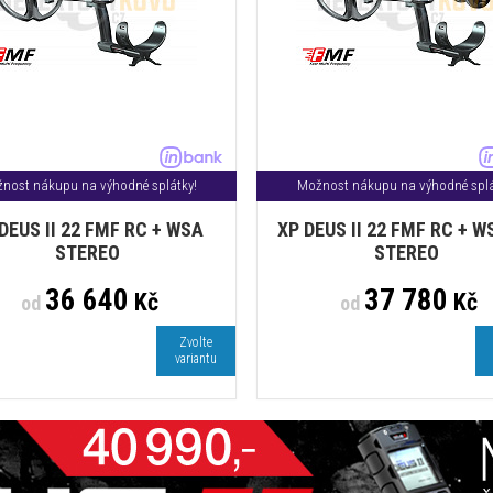
nost nákupu na výhodné splátky!
Možnost nákupu na výhodné splá
DEUS II 22 FMF RC + WSA
XP DEUS II 22 FMF RC + W
STEREO
STEREO
36 640
37 780
Kč
Kč
od
od
Zvolte
variantu