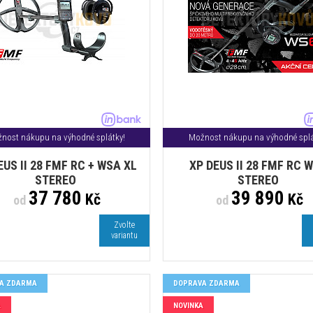
nost nákupu na výhodné splátky!
Možnost nákupu na výhodné splá
EUS II 28 FMF RC + WSA XL
XP DEUS II 28 FMF RC 
STEREO
STEREO
37 780
39 890
Kč
Kč
od
od
Zvolte
variantu
A ZDARMA
DOPRAVA ZDARMA
A
NOVINKA