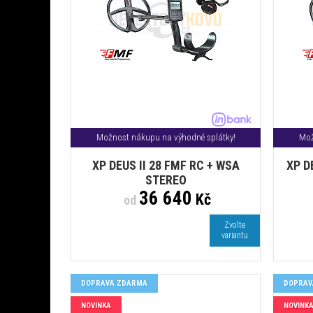
Možnost nákupu na výhodné splátky!
Mož
XP DEUS II 28 FMF RC + WSA
XP D
STEREO
36 640
Kč
od
Zvolte
variantu
DOPRAVA ZDARMA
DOPRAV
NOVINKA
NOVINK