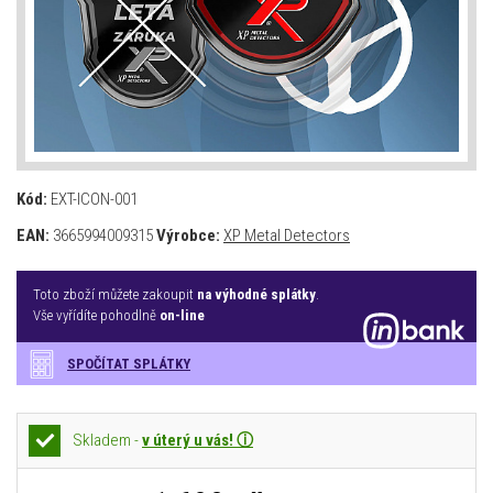
Kód:
EXT-ICON-001
EAN:
3665994009315
Výrobce:
XP Metal Detectors
Toto zboží můžete zakoupit
na výhodné splátky
.
Vše vyřídíte pohodlně
on-line
SPOČÍTAT SPLÁTKY
Skladem -
v úterý u vás! ⓘ