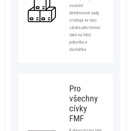
součást
detektorové sady,
vztahuje se tato
záruka jako bonus
také na řídicí
jednotku a
sluchátka.
Pro
všechny
cívky
FMF
K dispozici pro tytp