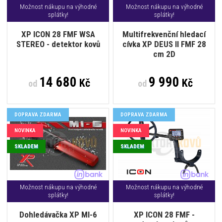
Možnost nákupu na výhodné
Možnost nákupu na výhodné
splátky!
splátky!
XP ICON 28 FMF WSA
Multifrekvenční hledací
STEREO - detektor kovů
cívka XP DEUS II FMF 28
cm 2D
14 680
9 990
Kč
Kč
od
od
DOPRAVA ZDARMA
DOPRAVA ZDARMA
NOVINKA
NOVINKA
SKLADEM
SKLADEM
Možnost nákupu na výhodné
Možnost nákupu na výhodné
splátky!
splátky!
Dohledávačka XP MI-6
XP ICON 28 FMF -