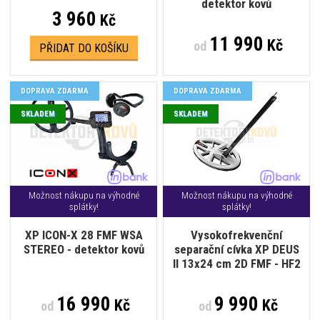
detektor kovů
3 960
Kč
11 990
Kč
od
PŘIDAT DO KOŠÍKU
DOPRAVA ZDARMA
DOPRAVA ZDARMA
SKLADEM
SKLADEM
Možnost nákupu na výhodné
Možnost nákupu na výhodné
splátky!
splátky!
XP ICON-X 28 FMF WSA
Vysokofrekvenční
STEREO - detektor kovů
separační cívka XP DEUS
II 13x24 cm 2D FMF - HF2
16 990
9 990
Kč
Kč
od
od