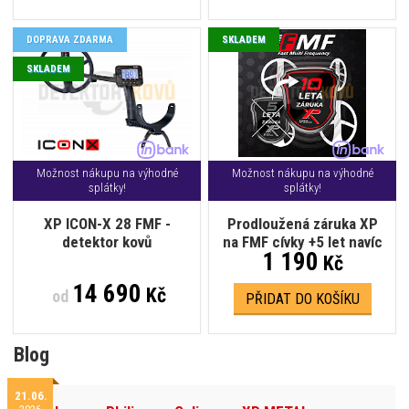
DOPRAVA ZDARMA
SKLADEM
SKLADEM
Možnost nákupu na výhodné
Možnost nákupu na výhodné
splátky!
splátky!
XP ICON-X 28 FMF -
Prodloužená záruka XP
detektor kovů
na FMF cívky +5 let navíc
1 190
Kč
14 690
Kč
od
PŘIDAT DO KOŠÍKU
Blog
21.06.