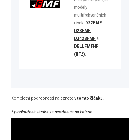
modely
multifrekvenčních
cívek:
D22FMF
,
D28FMF
,
D3428FMF
a
DELLFMFHP
(HF2)
.
Kompletní podrobnosti naleznete v
tomto článku
.
* prodloužená záruka se nevztahuje na baterie