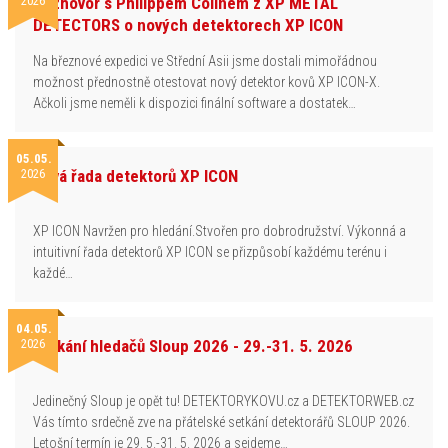
2026
Rozhovor s Philippem Colinem z XP METAL
DETECTORS o nových detektorech XP ICON
Na březnové expedici ve Střední Asii jsme dostali mimořádnou
možnost přednostně otestovat nový detektor kovů XP ICON-X.
Ačkoli jsme neměli k dispozici finální software a dostatek…
05.05.
2026
Nová řada detektorů XP ICON
XP ICON Navržen pro hledání.Stvořen pro dobrodružství. Výkonná a
intuitivní řada detektorů XP ICON se přizpůsobí každému terénu i
každé…
04.05.
2026
Setkání hledačů Sloup 2026 - 29.-31. 5. 2026
Jedinečný Sloup je opět tu! DETEKTORYKOVU.cz a DETEKTORWEB.cz
Vás tímto srdečně zve na přátelské setkání detektorářů SLOUP 2026.
Letošní termín je 29. 5.-31. 5. 2026 a sejdeme…