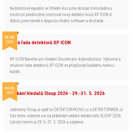
Na březnové expedici ve Střední Asii jsme dostali mimořádnou
možnost přednostně otestovat nový detektor kovů XP ICON-X.
Ačkoli jsme neměli k dispozici finální software a dostatek…
05.05.
2026
Nová řada detektorů XP ICON
XP ICON Navržen pro hledání.Stvořen pro dobrodružství. Výkonná a
intuitivní řada detektorů XP ICON se přizpůsobí každému terénu i
každé…
04.05.
2026
Setkání hledačů Sloup 2026 - 29.-31. 5. 2026
Jedinečný Sloup je opět tu! DETEKTORYKOVU.cz a DETEKTORWEB.cz
Vás tímto srdečně zve na přátelské setkání detektorářů SLOUP 2026.
Letošní termín je 29. 5.-31. 5. 2026 a sejdeme…