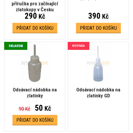
příručka pro začínající
zlatokopy v Česku
290
390
Kč
Kč
PŘIDAT DO KOŠÍKU
PŘIDAT DO KOŠÍKU
SKLADEM
NOVINKA
Odsávací nádobka na
Odsávací nádobka na
zlatinky
zlatinky GD
50
Kč
90 Kč
PŘIDAT DO KOŠÍKU