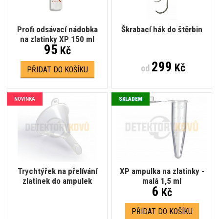
Profi odsávací nádobka
Škrabací hák do štěrbin
na zlatinky XP 150 ml
95
Kč
299
Kč
od
PŘIDAT DO KOŠÍKU
NOVINKA
SKLADEM
Trychtýřek na přelívání
XP ampulka na zlatinky -
zlatinek do ampulek
malá 1,5 ml
6
Kč
PŘIDAT DO KOŠÍKU