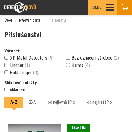
MENU
Úvod
/
Rýžování zlata
/
Příslušenství
Příslušenství
Výrobci:
XP Metal Detectors
(5)
Bez označení výrobce
(2)
Lindner
(1)
Karma
(4)
Gold Digger
(3)
Skladové položky:
skladem
A-Z
Z-A
od nejlevnějšího
od nejdražšího
SKLADEM