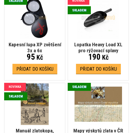
SKLADEM
NOVINKA
SKLADEM
Kapesní lupa XP zvětšení
Lopatka Heavy Load XL
3x a 6x
pro rýžovací splavy
95
190
Kč
Kč
PŘIDAT DO KOŠÍKU
PŘIDAT DO KOŠÍKU
NOVINKA
SKLADEM
SKLADEM
Manuál zlatokopa,
Mapy výskytů zlata v ČR