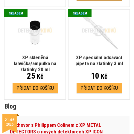
SKLADEM
SKLADEM
XP skleněná
XP speciální odsávací
lahvička/ampulka na
pipeta na zlatinky 3 ml
zlatinky 20 ml
25
10
Kč
Kč
PŘIDAT DO KOŠÍKU
PŘIDAT DO KOŠÍKU
Blog
21.06.
2026
Rozhovor s Philippem Colinem z XP METAL
DETECTORS o nových detektorech XP ICON