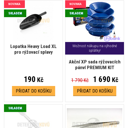
NOVINKA
NOVINKA
SKLADEM
SKLADEM
Lopatka Heavy Load XL
Možnost nákupu na výhodné
splátky!
pro rýžovací splavy
Akční XP sada rýžovacích
pánví PREMIUM KIT
190
1 690
Kč
Kč
1 790 Kč
PŘIDAT DO KOŠÍKU
PŘIDAT DO KOŠÍKU
SKLADEM