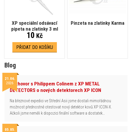
XP speciální odsávací
Pinzeta na zlatinky Karma
pipeta na zlatinky 3 ml
10
Kč
PŘIDAT DO KOŠÍKU
Blog
21.06.
2026
Rozhovor s Philippem Colinem z XP METAL
DETECTORS o nových detektorech XP ICON
Na březnové expedici ve Střední Asii jsme dostali mimořádnou
možnost přednostně otestovat nový detektor kovů XP ICON-X.
Ačkoli jsme neměli k dispozici finální software a dostatek…
05.05.