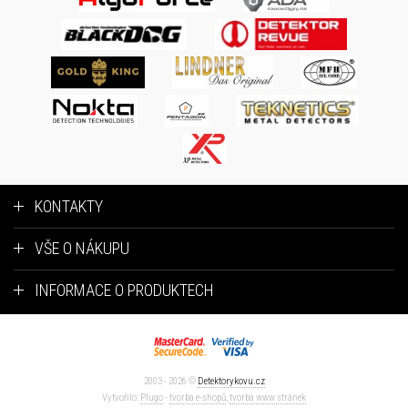
KONTAKTY
VŠE O NÁKUPU
INFORMACE O PRODUKTECH
2003 - 2026 ©
Detektorykovu.cz
Vytvořilo:
Plugo
-
tvorba e-shopů
,
tvorba www stránek