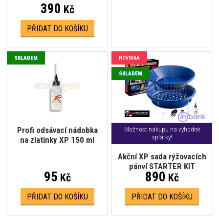
390
Kč
PŘIDAT DO KOŠÍKU
SKLADEM
NOVINKA
SKLADEM
Profi odsávací nádobka
Možnost nákupu na výhodné
splátky!
na zlatinky XP 150 ml
Akční XP sada rýžovacích
pánví STARTER KIT
95
890
Kč
Kč
PŘIDAT DO KOŠÍKU
PŘIDAT DO KOŠÍKU