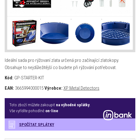
Ideální sada pro rýžovaní zlata určená pro začínající zlatokopy.
Obsahuje to nejdůležitější co budete při rýžování potřebovat.
Kód:
GP-STARTER-KIT
EAN:
3665994000015
Výrobce:
XP Metal Detectors
Toto zboží můžete zakoupit
na výhodné splátky
.
Vše vyřídíte pohodlně
on-line
SPOČÍTAT SPLÁTKY