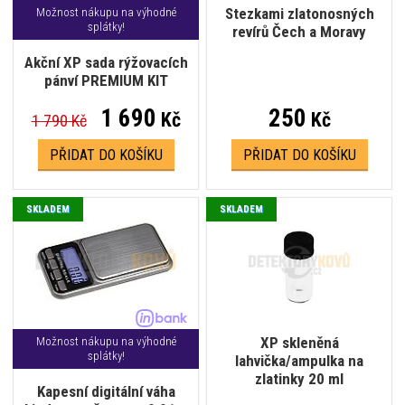
Stezkami zlatonosných
Možnost nákupu na výhodné
splátky!
revírů Čech a Moravy
Akční XP sada rýžovacích
pánví PREMIUM KIT
1 690
250
Kč
Kč
1 790 Kč
PŘIDAT DO KOŠÍKU
PŘIDAT DO KOŠÍKU
SKLADEM
SKLADEM
XP skleněná
Možnost nákupu na výhodné
splátky!
lahvička/ampulka na
zlatinky 20 ml
Kapesní digitální váha