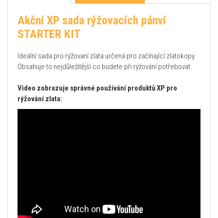
Akční XP sada rýžovacích pánví
STARTER KIT
Ideální sada pro rýžovaní zlata určená pro začínající zlatokopy.
Obsahuje to nejdůležitější co budete při rýžování potřebovat.
Video zobrazuje správné používání produktů XP pro
rýžování zlata: