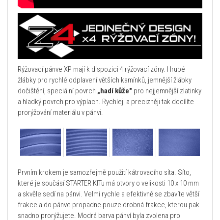
Rýžovací pánve XP mají k dispozici 4 rýžovací zóny. Hrubé
žlábky pro rychlé odplavení větších kamínků, jemnější žlábky
dočištění, speciální povrch
„hadí kůže"
pro nejjemnější zlatinky
a hladký povrch pro výplach. Rychleji a precizněji tak docílíte
prorýžování materiálu v pánvi.
Prvním krokem je samozřejmě použití kátrovacího síta. Síto,
které je součásí STARTER KITu má otvory o velikosti 10 x 10 mm
a skvěle sedí na pánvi. Velmi rychle a efektivně se zbavíte větší
frakce a do pánve propadne pouze drobná frakce, kterou pak
snadno prorýžujete. Modrá barva pánví byla zvolena pro