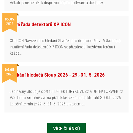
Ačkoli jsme neměli k dispozici finální software a dostatek…
05.05.
2026
Nová řada detektorů XP ICON
XP ICON Navržen pro hledání.Stvořen pro dobrodružství. Výkonná a
intuitivní řada detektorů XP ICON se přizpůsobí každému terénu i
každé…
04.05.
2026
Setkání hledačů Sloup 2026 - 29.-31. 5. 2026
Jedinečný Sloup je opět tu! DETEKTORYKOVU.cz a DETEKTORWEB.cz
Vás tímto srdečně zve na přátelské setkání detektorářů SLOUP 2026.
Letošní termín je 29. 5.-31. 5. 2026 a sejdeme…
VÍCE ČLÁNKŮ