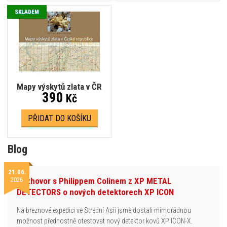
SKLADEM
Mapy výskytů zlata v ČR
390
Kč
PŘIDAT DO KOŠÍKU
Blog
21.06.
2026
Rozhovor s Philippem Colinem z XP METAL
DETECTORS o nových detektorech XP ICON
Na březnové expedici ve Střední Asii jsme dostali mimořádnou
možnost přednostně otestovat nový detektor kovů XP ICON-X.