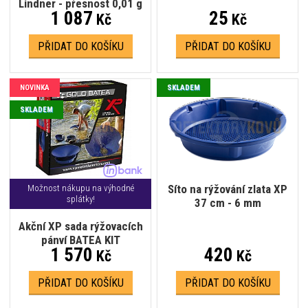
Lindner - přesnost 0,01 g
1 087
25
Kč
Kč
PŘIDAT DO KOŠÍKU
PŘIDAT DO KOŠÍKU
NOVINKA
SKLADEM
SKLADEM
Síto na rýžování zlata XP
Možnost nákupu na výhodné
splátky!
37 cm - 6 mm
Akční XP sada rýžovacích
pánví BATEA KIT
1 570
420
Kč
Kč
PŘIDAT DO KOŠÍKU
PŘIDAT DO KOŠÍKU