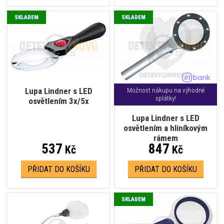
SKLADEM
SKLADEM
Lupa Lindner s LED
Možnost nákupu na výhodné
splátky!
osvětlením 3x/5x
Lupa Lindner s LED
osvětlením a hliníkovým
rámem
537
847
Kč
Kč
PŘIDAT DO KOŠÍKU
PŘIDAT DO KOŠÍKU
SKLADEM