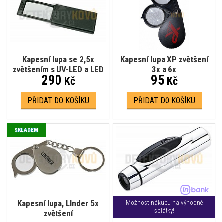
Kapesní lupa se 2,5x
Kapesní lupa XP zvětšení
zvětšením s UV-LED a LED
3x a 6x
290
95
Kč
Kč
PŘIDAT DO KOŠÍKU
PŘIDAT DO KOŠÍKU
SKLADEM
Kapesní lupa, LInder 5x
Možnost nákupu na výhodné
splátky!
zvětšení