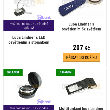
Lupa Lindner s
Možnost nákupu na výhodné
splátky!
osvětlením 5x zvětšení
Lupa Lindner s LED
osvětlením a stojánkem
207
Kč
PŘIDAT DO KOŠÍKU
SKLADEM
SKLADEM
Multifunkční lupa Lindner
Možnost nákupu na výhodné