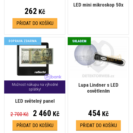
LED mini mikroskop 50x
262
Kč
PŘIDAT DO KOŠÍKU
DOPRAVA ZDARMA
SKLADEM
Lupa Lindner s LED
Možnost nákupu na výhodné
splátky!
osvětlením
LED světelný panel
2 460
454
Kč
Kč
2 700 Kč
PŘIDAT DO KOŠÍKU
PŘIDAT DO KOŠÍKU