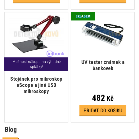
SKLADEM
UV tester známek a
Možnost nákupu na výhodné
splátky!
bankovek
Stojánek pro mikroskop
eScope a jiné USB
mikroskopy
482
Kč
PŘIDAT DO KOŠÍKU
Blog