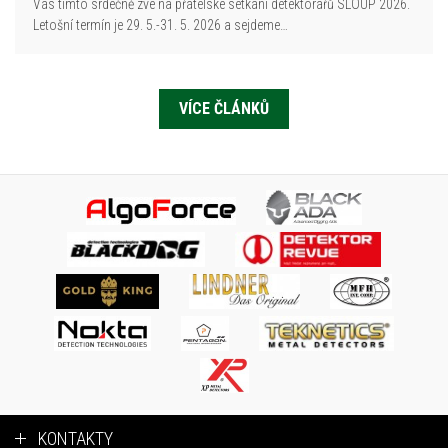
Vás tímto srdečně zve na přátelské setkání detektorářů SLOUP 2026.
Letošní termín je 29. 5.-31. 5. 2026 a sejdeme…
VÍCE ČLÁNKŮ
KONTAKTY