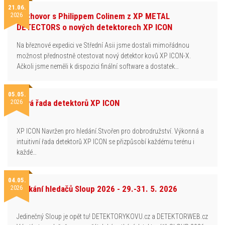
21.06.
2026
Rozhovor s Philippem Colinem z XP METAL
DETECTORS o nových detektorech XP ICON
Na březnové expedici ve Střední Asii jsme dostali mimořádnou
možnost přednostně otestovat nový detektor kovů XP ICON-X.
Ačkoli jsme neměli k dispozici finální software a dostatek…
05.05.
2026
Nová řada detektorů XP ICON
XP ICON Navržen pro hledání.Stvořen pro dobrodružství. Výkonná a
intuitivní řada detektorů XP ICON se přizpůsobí každému terénu i
každé…
04.05.
2026
Setkání hledačů Sloup 2026 - 29.-31. 5. 2026
Jedinečný Sloup je opět tu! DETEKTORYKOVU.cz a DETEKTORWEB.cz