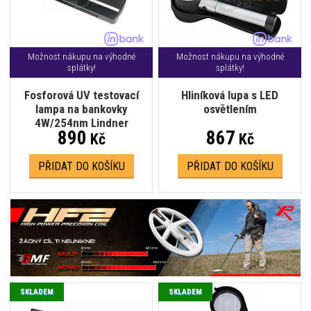
Možnost nákupu na výhodné
Možnost nákupu na výhodné
splátky!
splátky!
Fosforová UV testovací
Hliníková lupa s LED
lampa na bankovky
osvětlením
4W/254nm Lindner
890
867
Kč
Kč
PŘIDAT DO KOŠÍKU
PŘIDAT DO KOŠÍKU
SKLADEM
SKLADEM