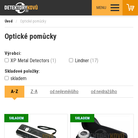
MENU
Úvod
/
Optické pomůcky
Optické pomůcky
Výrobci:
XP Metal Detectors
(1)
Lindner
(17)
Skladové položky:
skladem
A-Z
Z-A
od nejlevnějšího
od nejdražšího
SKLADEM
SKLADEM