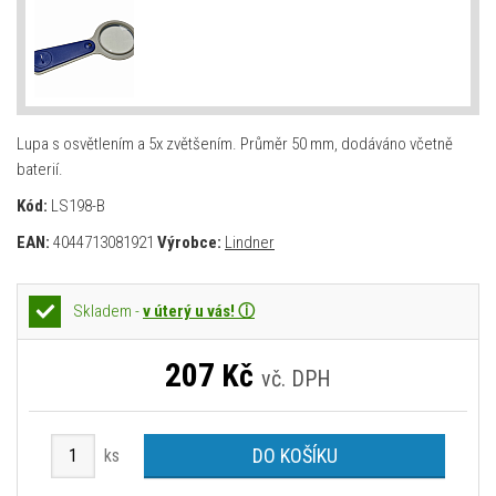
Lupa s osvětlením a 5x zvětšením. Průměr 50 mm, dodáváno včetně
baterií.
Kód:
LS198-B
EAN:
4044713081921
Výrobce:
Lindner
Skladem -
v úterý u vás! ⓘ
207
Kč
vč. DPH
DO KOŠÍKU
ks