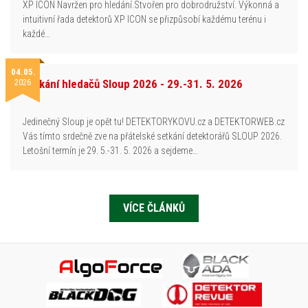
XP ICON Navržen pro hledání.Stvořen pro dobrodružství. Výkonná a
intuitivní řada detektorů XP ICON se přizpůsobí každému terénu i
každé…
04.05.
2026
Setkání hledačů Sloup 2026 - 29.-31. 5. 2026
Jedinečný Sloup je opět tu! DETEKTORYKOVU.cz a DETEKTORWEB.cz
Vás tímto srdečně zve na přátelské setkání detektorářů SLOUP 2026.
Letošní termín je 29. 5.-31. 5. 2026 a sejdeme…
VÍCE ČLÁNKŮ