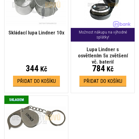
Skládací lupa Lindner 10x
Možnost nákupu na výhodné
splátky!
Lupa Lindner s
osvětlením 5x zvětšení
vč. baterií
344
784
Kč
Kč
PŘIDAT DO KOŠÍKU
PŘIDAT DO KOŠÍKU
SKLADEM