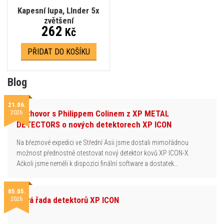
Kapesní lupa, LInder 5x
zvětšení
262
Kč
PŘIDAT DO KOŠÍKU
Blog
21.06.
2026
Rozhovor s Philippem Colinem z XP METAL
DETECTORS o nových detektorech XP ICON
Na březnové expedici ve Střední Asii jsme dostali mimořádnou
možnost přednostně otestovat nový detektor kovů XP ICON-X.
Ačkoli jsme neměli k dispozici finální software a dostatek…
05.05.
2026
Nová řada detektorů XP ICON