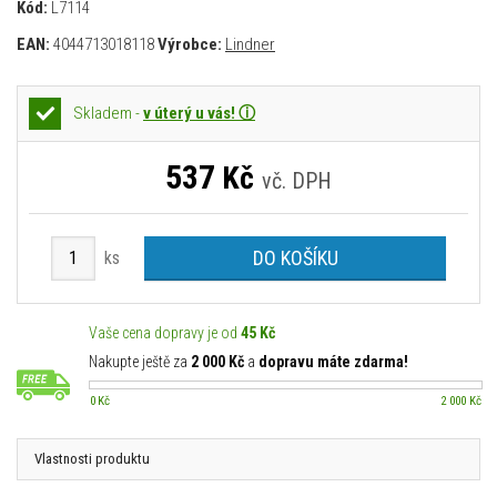
Kód:
L7114
EAN:
4044713018118
Výrobce:
Lindner
Skladem -
v úterý u vás! ⓘ
537
Kč
vč. DPH
DO KOŠÍKU
ks
Vaše cena dopravy je od
45 Kč
Nakupte ještě za
2 000 Kč
a
dopravu máte zdarma!
0 Kč
2 000 Kč
Vlastnosti produktu