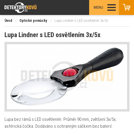
MENU
Úvod
/
Optické pomůcky
/
Lupa Lindner s LED osvětlením 3x/5x
Lupa Lindner s LED osvětlením 3x/5x
Lupa bez rámů s LED osvětlením. Průměr 90 mm, zvětšení 3x/5x,
asférická čočka. Dodáváno s ochranným sáčkem bez baterií