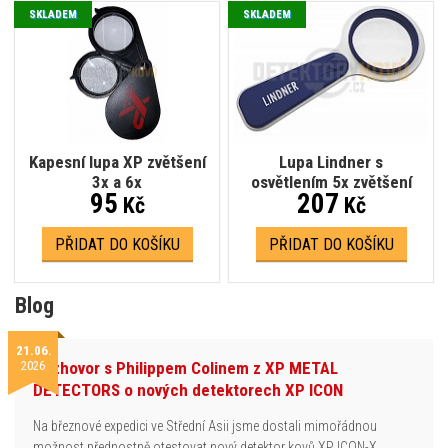
SKLADEM
SKLADEM
Kapesní lupa XP zvětšení
Lupa Lindner s
3x a 6x
osvětlením 5x zvětšení
95
207
Kč
Kč
PŘIDAT DO KOŠÍKU
PŘIDAT DO KOŠÍKU
Blog
21.06.
2026
Rozhovor s Philippem Colinem z XP METAL
DETECTORS o nových detektorech XP ICON
Na březnové expedici ve Střední Asii jsme dostali mimořádnou
možnost přednostně otestovat nový detektor kovů XP ICON-X.