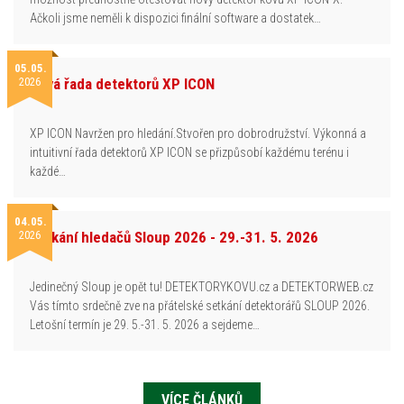
Ačkoli jsme neměli k dispozici finální software a dostatek…
05.05.
2026
Nová řada detektorů XP ICON
XP ICON Navržen pro hledání.Stvořen pro dobrodružství. Výkonná a
intuitivní řada detektorů XP ICON se přizpůsobí každému terénu i
každé…
04.05.
2026
Setkání hledačů Sloup 2026 - 29.-31. 5. 2026
Jedinečný Sloup je opět tu! DETEKTORYKOVU.cz a DETEKTORWEB.cz
Vás tímto srdečně zve na přátelské setkání detektorářů SLOUP 2026.
Letošní termín je 29. 5.-31. 5. 2026 a sejdeme…
VÍCE ČLÁNKŮ