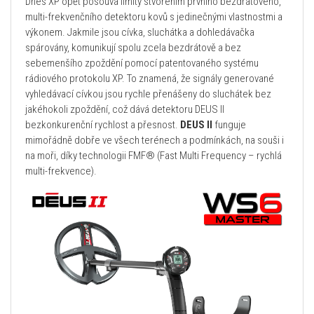
Dnes XP opět posouvá limity stvořením prvního bezdrátového,
multi-frekvenčního detektoru kovů s jedinečnými vlastnostmi a
výkonem. Jakmile jsou cívka, sluchátka a dohledávačka
spárovány, komunikují spolu zcela bezdrátově a bez
sebemenšího zpoždění pomocí patentovaného systému
rádiového protokolu XP. To znamená, že signály generované
vyhledávací cívkou jsou rychle přenášeny do sluchátek bez
jakéhokoli zpoždění, což dává detektoru DEUS II
bezkonkurenční rychlost a přesnost.
DEUS II
funguje
mimořádně dobře ve všech terénech a podmínkách, na souši i
na moři, díky technologii FMF® (Fast Multi Frequency – rychlá
multi-frekvence).