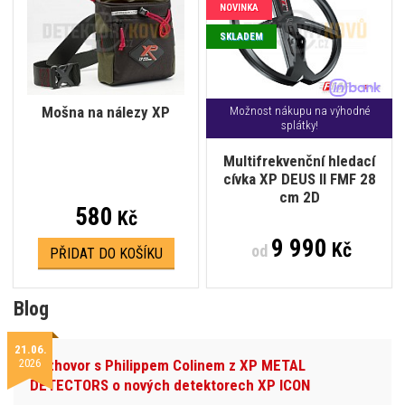
NOVINKA
SKLADEM
Mošna na nálezy XP
Možnost nákupu na výhodné
splátky!
Multifrekvenční hledací
cívka XP DEUS II FMF 28
cm 2D
580
Kč
9 990
Kč
od
PŘIDAT DO KOŠÍKU
Blog
21.06.
2026
Rozhovor s Philippem Colinem z XP METAL
DETECTORS o nových detektorech XP ICON