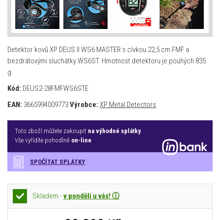
Detektor kovů XP DEUS II WS6 MASTER s cívkou 22,5 cm FMF a
bezdrátovými sluchátky WS6ST. Hmotnost detektoru je pouhých 835
g.
Kód:
DEUS2-28FMFWS6STE
EAN:
3665994009773
Výrobce:
XP Metal Detectors
Toto zboží můžete zakoupit
na výhodné splátky
.
Vše vyřídíte pohodlně
on-line
SPOČÍTAT SPLÁTKY
Skladem -
v pondělí u vás! ⓘ