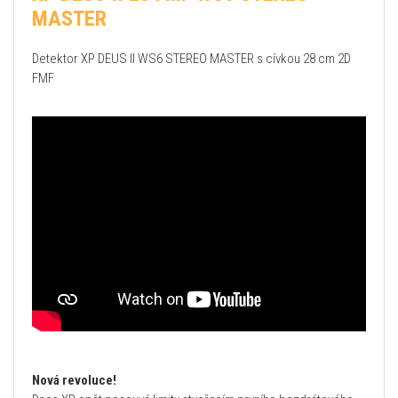
MASTER
Detektor XP DEUS II WS6 STEREO MASTER s cívkou 28 cm 2D
FMF
Nová revoluce!