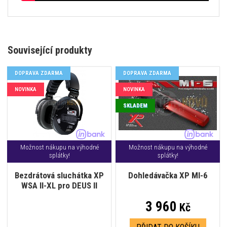
Související produkty
DOPRAVA ZDARMA
DOPRAVA ZDARMA
NOVINKA
NOVINKA
SKLADEM
Možnost nákupu na výhodné
Možnost nákupu na výhodné
splátky!
splátky!
Bezdrátová sluchátka XP
Dohledávačka XP MI-6
WSA II-XL pro DEUS II
3 960
Kč