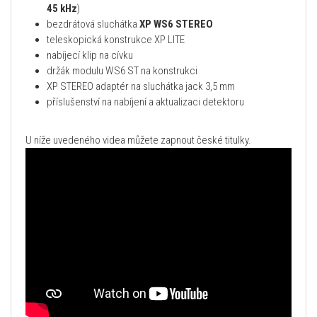
45 kHz
)
bezdrátová sluchátka
XP WS6 STEREO
teleskopická konstrukce XP LITE
nabíjecí klip na cívku
držák modulu WS6 ST na konstrukci
XP STEREO adaptér na sluchátka jack 3,5 mm
příslušenství na nabíjení a aktualizaci detektoru
U níže uvedeného videa můžete zapnout české titulky.