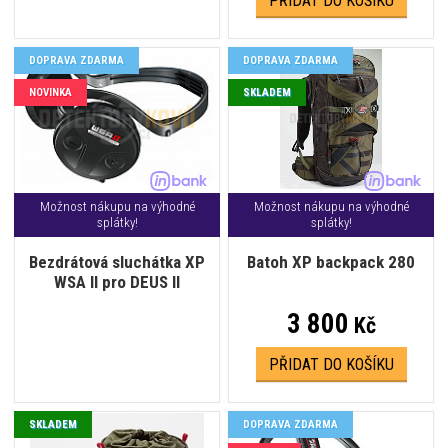
PŘIDAT DO KOŠÍKU
DOPRAVA ZDARMA
DOPRAVA ZDARMA
NOVINKA
SKLADEM
Možnost nákupu na výhodné
Možnost nákupu na výhodné
splátky!
splátky!
Bezdrátová sluchátka XP
Batoh XP backpack 280
WSA II pro DEUS II
3 800
Kč
PŘIDAT DO KOŠÍKU
SKLADEM
DOPRAVA ZDARMA