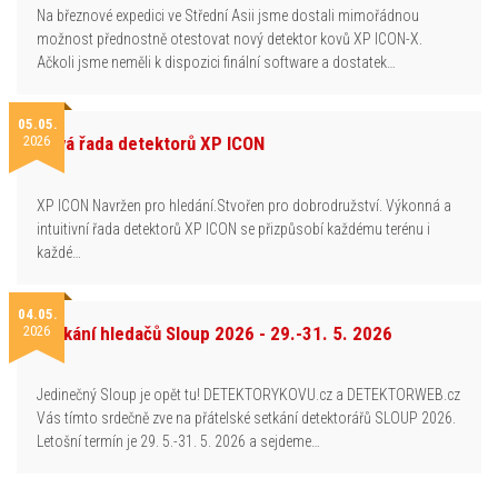
Na březnové expedici ve Střední Asii jsme dostali mimořádnou
možnost přednostně otestovat nový detektor kovů XP ICON-X.
Ačkoli jsme neměli k dispozici finální software a dostatek…
05.05.
2026
Nová řada detektorů XP ICON
XP ICON Navržen pro hledání.Stvořen pro dobrodružství. Výkonná a
intuitivní řada detektorů XP ICON se přizpůsobí každému terénu i
každé…
04.05.
2026
Setkání hledačů Sloup 2026 - 29.-31. 5. 2026
Jedinečný Sloup je opět tu! DETEKTORYKOVU.cz a DETEKTORWEB.cz
Vás tímto srdečně zve na přátelské setkání detektorářů SLOUP 2026.
Letošní termín je 29. 5.-31. 5. 2026 a sejdeme…