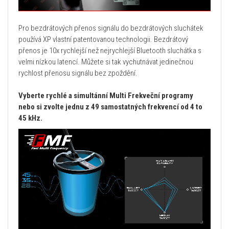
Pro bezdrátových přenos signálu do bezdrátových sluchátek
používá XP vlastní patentovanou technologii. Bezdrátový
přenos je 10x rychlejší než nejrychlejší Bluetooth sluchátka s
velmi nízkou latencí. Můžete si tak vychutnávat jedinečnou
rychlost přenosu signálu bez zpoždění.
Vyberte rychlé a simultánní Multi Frekveční programy
nebo si zvolte jednu z 49 samostatných frekvencí od 4 to
45 kHz.