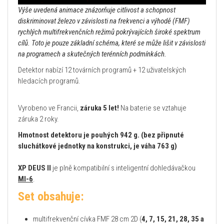
Výše uvedená animace znázorňuje citlivost a schopnost
diskriminovat železo v závislosti na frekvenci a výhodě (FMF)
rychlých multifrekvenčních režimů pokrývajících široké spektrum
cílů. Toto je pouze základní schéma, které se může lišit v závislosti
na programech a skutečných terénních podmínkách.
Detektor nabízí 12 továrních programů + 12 uživatelských
hledacích programů.
Vyrobeno ve Francii,
záruka 5 let!
Na baterie se vztahuje
záruka 2 roky.
Hmotnost detektoru je pouhých 942 g.
(bez připnuté
sluchátkové jednotky na konstrukci, je váha 763 g)
XP DEUS II
je plně kompatibilní s inteligentní dohledávačkou
MI-6
.
Set obsahuje:
multifrekvenční cívka FMF 28 cm 2D (
4, 7, 15, 21, 28, 35 a