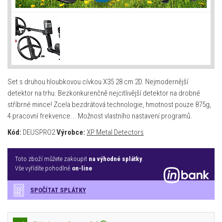
Set s druhou hloubkovou cívkou X35 28 cm 2D. Nejmodernější
detektor na trhu. Bezkonkurenčně nejcitlivější detektor na drobné
stříbrné mince! Zcela bezdrátová technologie, hmotnost pouze 875g,
4 pracovní frekvence... Možnost vlastního nastavení programů.
Kód:
DEUSPRO2
Výrobce:
XP Metal Detectors
Toto zboží můžete zakoupit
na výhodné splátky
.
Vše vyřídíte pohodlně
on-line
SPOČÍTAT SPLÁTKY