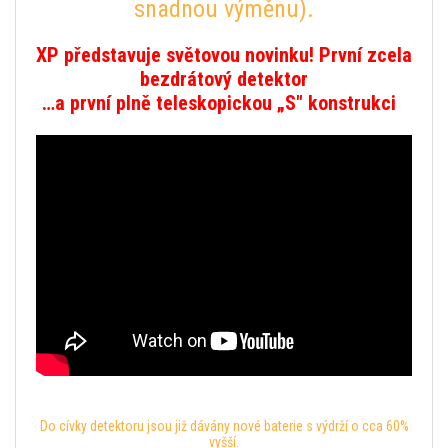
snadnou výměnu).
XP představuje světovou novinku! První zcela
bezdrátový detektor
…a první plně teleskopickou „S" konstrukci
Do cívky detektoru jsou již dávány nové baterie s výdrží o cca 60%
vyšší.