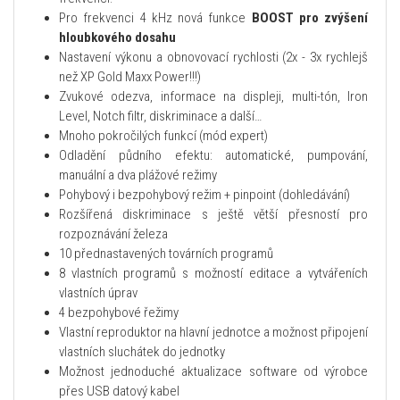
Pro frekvenci 4 kHz nová funkce
BOOST pro zvýšení
hloubkového dosahu
Nastavení výkonu a obnovovací rychlosti (2x - 3x rychlejš
než XP Gold Maxx Power!!!)
Zvukové odezva, informace na displeji, multi-tón, Iron
Level, Notch filtr, diskriminace a další…
Mnoho pokročilých funkcí (mód expert)
Odladění půdního efektu: automatické, pumpování,
manuální a dva plážové režimy
Pohybový i bezpohybový režim + pinpoint (dohledávání)
Rozšířená diskriminace s ještě větší přesností pro
rozpoznávání železa
10 přednastavených továrních programů
8 vlastních programů
s možností editace a vytvářeních
vlastních úprav
4 bezpohybové řežimy
Vlastní reproduktor na hlavní jednotce a možnost připojení
vlastních sluchátek do jednotky
Možnost jednoduché aktualizace software od výrobce
přes USB datový kabel