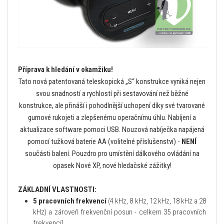
Příprava k hledání v okamžiku!
Tato nová patentovaná teleskopická „S“ konstrukce vyniká nejen
svou snadností a rychlostí při sestavování než běžné
konstrukce, ale přináší i pohodlnější uchopení díky své tvarované
gumové rukojeti a zlepšenému operačnímu úhlu. Nabíjení a
aktualizace software pomoci USB. Nouzová nabíječka napájená
pomocí tužková baterie AA (volitelné příslušenství) -
NENÍ
součásti balení. Pouzdro pro umístění dálkového ovládání na
opasek Nové XP, nové hledačské zážitky!
ZÁKLADNÍ VLASTNOSTI:
5 pracovních frekvencí
(4 kHz, 8 kHz, 12 kHz, 18 kHz a 28
kHz) a zároveň frekvenční posun - celkem 35 pracovních
frekvencí!