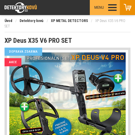
MENU
Úvod
/
Detektory kovů
/
XP METAL DETECTORS
/
XP Deus X35 V6 PRO
SET
XP Deus X35 V6 PRO SET
DOPRAVA ZDARMA
AKCE