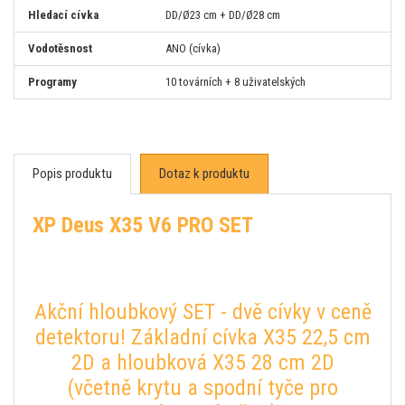
Hledací cívka
DD/Ø23 cm + DD/Ø28 cm
Vodotěsnost
ANO (cívka)
Programy
10 továrních + 8 uživatelských
Popis produktu
Dotaz k produktu
XP Deus X35 V6 PRO SET
Akční hloubkový SET - dvě cívky v ceně
detektoru! Základní cívka X35 22,5 cm
2D a hloubková X35 28 cm 2D
(včetně krytu a spodní tyče pro