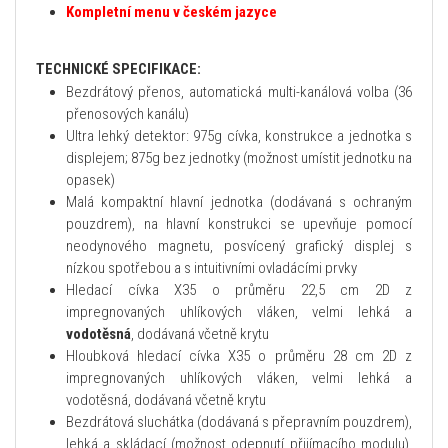
Kompletní menu v českém jazyce
TECHNICKÉ SPECIFIKACE:
Bezdrátový přenos, automatická multi-kanálová volba (36
přenosových kanálu)
Ultra lehký detektor: 975g cívka, konstrukce a jednotka s
displejem; 875g bez jednotky (možnost umístit jednotku na
opasek)
Malá kompaktní hlavní jednotka (dodávaná s ochraným
pouzdrem), na hlavní konstrukci se upevňuje pomocí
neodynového magnetu, posvícený grafický displej s
nízkou spotřebou a s intuitivními ovladácími prvky
Hledací cívka X35 o průměru 22,5 cm 2D z
impregnovaných uhlíkových vláken, velmi lehká a
vodotěsná
, dodávaná včetně krytu
Hloubková hledací cívka X35 o průměru 28 cm 2D z
impregnovaných uhlíkových vláken, velmi lehká a
vodotěsná, dodávaná včetně krytu
Bezdrátová sluchátka (dodávaná s přepravním pouzdrem),
lehká a skládací (možnost odepnutí přijímacího modulu),