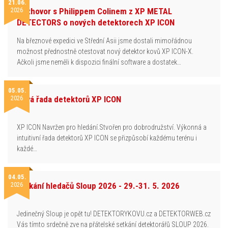
21.06.
2026
Rozhovor s Philippem Colinem z XP METAL
DETECTORS o nových detektorech XP ICON
Na březnové expedici ve Střední Asii jsme dostali mimořádnou
možnost přednostně otestovat nový detektor kovů XP ICON-X.
Ačkoli jsme neměli k dispozici finální software a dostatek…
05.05.
2026
Nová řada detektorů XP ICON
XP ICON Navržen pro hledání.Stvořen pro dobrodružství. Výkonná a
intuitivní řada detektorů XP ICON se přizpůsobí každému terénu i
každé…
04.05.
2026
Setkání hledačů Sloup 2026 - 29.-31. 5. 2026
Jedinečný Sloup je opět tu! DETEKTORYKOVU.cz a DETEKTORWEB.cz
Vás tímto srdečně zve na přátelské setkání detektorářů SLOUP 2026.