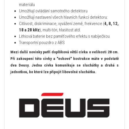
materiálu
Umožňují ovládání samotného detektoru
Umožňují nastavení všech hlavních funkcí detektoru:
Citlivost, diskriminace, vyvážení země, frekvence (
4, 8, 12,
18 a 28 kHz
), multi-tón, hlasitost atd.
Lithiová baterie bez paměťového efektu s nabíječkou
Transportní pouzdro z ABS
Mezi další novinky patří doplňková větší cívka o velikosti 28 cm.
Při zakoupení této cívky a "eskové" kostrukce máte v podstatě
dva Deusy. Jedna cívka komunikuje se sluchátky a druhá s
jednotkou, ke které lze připojit libovolné sluchátka.