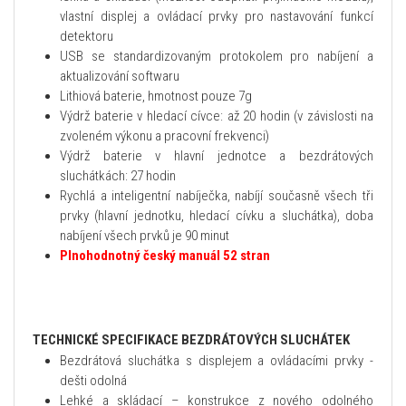
vlastní displej a ovládací prvky pro nastavování funkcí
detektoru
USB se standardizovaným protokolem pro nabíjení a
aktualizování softwaru
Lithiová baterie, hmotnost pouze 7g
Výdrž baterie v hledací cívce: až 20 hodin (v závislosti na
zvoleném výkonu a pracovní frekvenci)
Výdrž baterie v hlavní jednotce a bezdrátových
sluchátkách: 27 hodin
Rychlá a inteligentní nabíječka, nabíjí současně všech tři
prvky (hlavní jednotku, hledací cívku a sluchátka), doba
nabíjení všech prvků je 90 minut
Plnohodnotný český manuál 52 stran
TECHNICKÉ SPECIFIKACE BEZDRÁTOVÝCH SLUCHÁTEK
Bezdrátová sluchátka s displejem a ovládacími prvky -
dešti odolná
Lehké a skládací – konstrukce z nového odolného