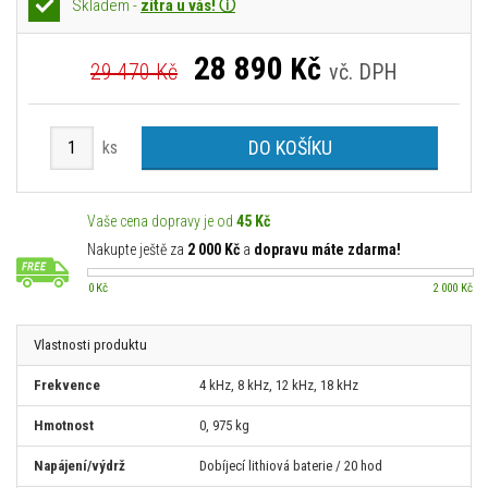
Skladem -
zítra u vás! ⓘ
28 890
Kč
29 470 Kč
vč. DPH
DO KOŠÍKU
ks
Vaše cena dopravy je od
45 Kč
Nakupte ještě za
2 000 Kč
a
dopravu máte zdarma!
0 Kč
2 000 Kč
Vlastnosti produktu
Frekvence
4 kHz, 8 kHz, 12 kHz, 18 kHz
Hmotnost
0, 975 kg
Napájení/výdrž
Dobíjecí lithiová baterie / 20 hod