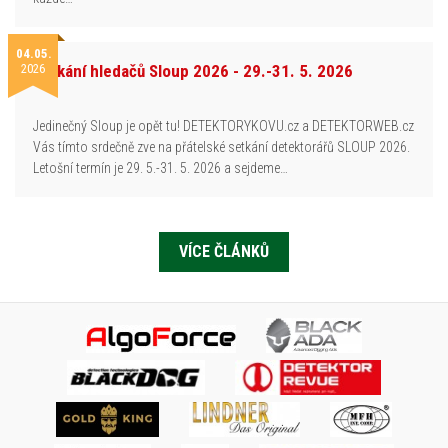
04.05.
2026
Setkání hledačů Sloup 2026 - 29.-31. 5. 2026
Jedinečný Sloup je opět tu! DETEKTORYKOVU.cz a DETEKTORWEB.cz
Vás tímto srdečně zve na přátelské setkání detektorářů SLOUP 2026.
Letošní termín je 29. 5.-31. 5. 2026 a sejdeme…
VÍCE ČLÁNKŮ