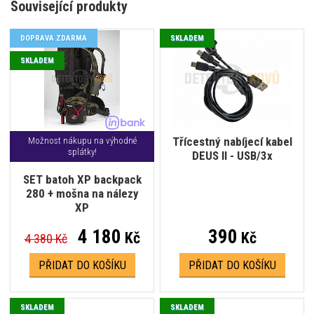
Související produkty
DOPRAVA ZDARMA
SKLADEM
SKLADEM
Třícestný nabíjecí kabel
Možnost nákupu na výhodné
splátky!
DEUS II - USB/3x
SET batoh XP backpack
280 + mošna na nálezy
XP
4 180
390
Kč
Kč
4 380 Kč
PŘIDAT DO KOŠÍKU
PŘIDAT DO KOŠÍKU
SKLADEM
SKLADEM