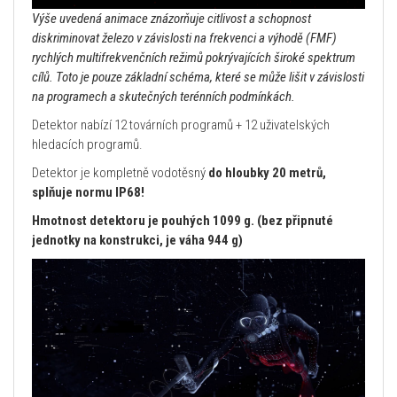
Výše uvedená animace znázorňuje citlivost a schopnost
diskriminovat železo v závislosti na frekvenci a výhodě (FMF)
rychlých multifrekvenčních režimů pokrývajících široké spektrum
cílů. Toto je pouze základní schéma, které se může lišit v závislosti
na programech a skutečných terénních podmínkách.
Detektor nabízí 12 továrních programů + 12 uživatelských
hledacích programů.
Detektor je kompletně vodotěsný
do hloubky 20 metrů,
splňuje normu IP68!
Hmotnost detektoru je pouhých 1099 g.
(bez připnuté
jednotky na konstrukci, je váha 944 g)