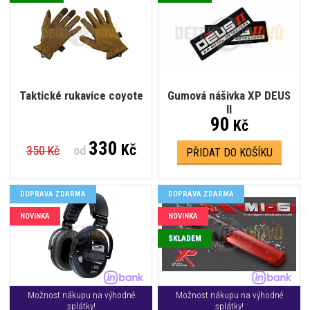
Taktické rukavice coyote
Gumová nášivka XP DEUS
II
90
Kč
330
Kč
350 Kč
od
PŘIDAT DO KOŠÍKU
DOPRAVA ZDARMA
DOPRAVA ZDARMA
NOVINKA
NOVINKA
SKLADEM
Možnost nákupu na výhodné
Možnost nákupu na výhodné
splátky!
splátky!