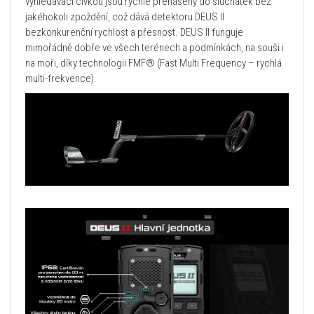
vyhledávací cívkou jsou rychle přenášeny do sluchátek bez
jakéhokoli zpoždění, což dává detektoru DEUS II
bezkonkurenční rychlost a přesnost. DEUS II funguje
mimořádně dobře ve všech terénech a podmínkách, na souši i
na moři, díky technologii FMF® (Fast Multi Frequency – rychlá
multi-frekvence).