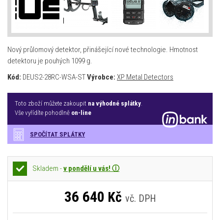
Nový průlomový detektor, přinášející nové technologie. Hmotnost
detektoru je pouhých 1099 g.
Kód:
DEUS2-28RC-WSA-ST
Výrobce:
XP Metal Detectors
Toto zboží můžete zakoupit
na výhodné splátky
.
Vše vyřídíte pohodlně
on-line
SPOČÍTAT SPLÁTKY
Skladem -
v pondělí u vás! ⓘ
36 640
Kč
vč. DPH