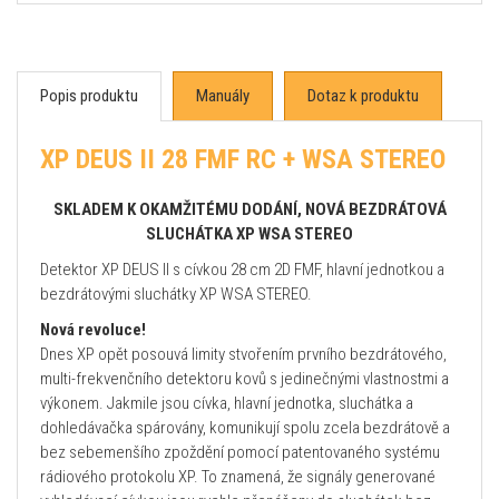
Popis produktu
Manuály
Dotaz k produktu
XP DEUS II 28 FMF RC + WSA STEREO
SKLADEM K OKAMŽITÉMU DODÁNÍ, NOVÁ BEZDRÁTOVÁ
SLUCHÁTKA XP WSA STEREO
Detektor XP DEUS II s cívkou 28 cm 2D FMF, hlavní jednotkou a
bezdrátovými sluchátky XP WSA STEREO.
Nová revoluce!
Dnes XP opět posouvá limity stvořením prvního bezdrátového,
multi-frekvenčního detektoru kovů s jedinečnými vlastnostmi a
výkonem. Jakmile jsou cívka, hlavní jednotka, sluchátka a
dohledávačka spárovány, komunikují spolu zcela bezdrátově a
bez sebemenšího zpoždění pomocí patentovaného systému
rádiového protokolu XP. To znamená, že signály generované