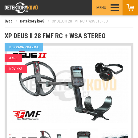
MENU
Úvod
/
Detektory kovů
/
XP DEUS II 28 FMF RC + WSA STEREO
XP DEUS II 28 FMF RC + WSA STEREO
DOPRAVA ZDARMA
AKCE
NOVINKA