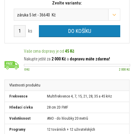
Zvolte variantu:
záruka 5 let - 36640 Kč
DO KOŠÍKU
ks
Vaše cena dopravy je od
45 Kč
Nakupte ještě za
2 000 Kč
a
dopravu máte zdarma!
0 Kč
2 000 Kč
Vlastnosti produktu
Frekvence
Multifrekvence 4, 7, 15, 21, 28, 35 a 45 kHz
Hledací cívka
28 cm 2D FMF
Vodotěsnost
ANO - do hloubky 20 metrů
Programy
12 továrních + 12 uživatelských