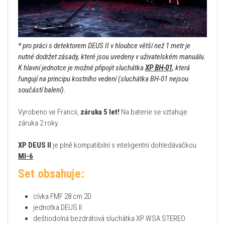
* pro práci s detektorem DEUS II v hloubce větší než 1 metr je
nutné dodržet zásady, které jsou uvedeny v uživatelském manuálu.
K hlavní jednotce je možné připojit sluchátka
XP BH-01
, která
fungují na principu kostního vedení (sluchátka BH-01 nejsou
součástí balení).
Vyrobeno ve Francii,
záruka 5 let!
Na baterie se vztahuje
záruka 2 roky.
XP DEUS II
je plně kompatibilní s inteligentní dohledávačkou
MI-6
.
Set obsahuje:
cívka FMF 28 cm 2D
jednotka DEUS II
deštiodolná bezdrátová sluchátka XP WSA STEREO