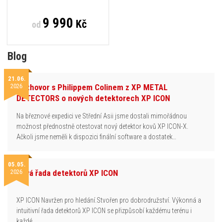
9 990
Kč
od
Blog
21.06.
2026
Rozhovor s Philippem Colinem z XP METAL
DETECTORS o nových detektorech XP ICON
Na březnové expedici ve Střední Asii jsme dostali mimořádnou
možnost přednostně otestovat nový detektor kovů XP ICON-X.
Ačkoli jsme neměli k dispozici finální software a dostatek…
05.05.
2026
Nová řada detektorů XP ICON
XP ICON Navržen pro hledání.Stvořen pro dobrodružství. Výkonná a
intuitivní řada detektorů XP ICON se přizpůsobí každému terénu i
každé…