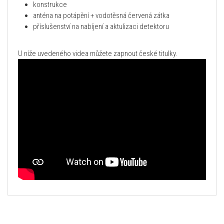
konstrukce
anténa na potápění + vodotěsná červená zátka
příslušenství na nabíjení a aktulizaci detektoru
U níže uvedeného videa můžete zapnout české titulky.