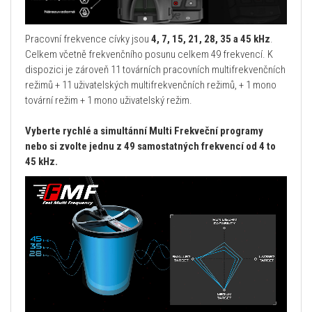
Pracovní frekvence cívky jsou
4, 7, 15, 21, 28, 35 a 45 kHz
.
Celkem včetně frekvenčního posunu celkem 49 frekvencí. K
dispozici je zároveň 11 továrních pracovních multifrekvenčních
režimů + 11 uživatelských multifrekvenčních režimů, + 1 mono
tovární režim + 1 mono uživatelský režim.
Vyberte rychlé a simultánní Multi Frekveční programy
nebo si zvolte jednu z 49 samostatných frekvencí od 4 to
45 kHz.