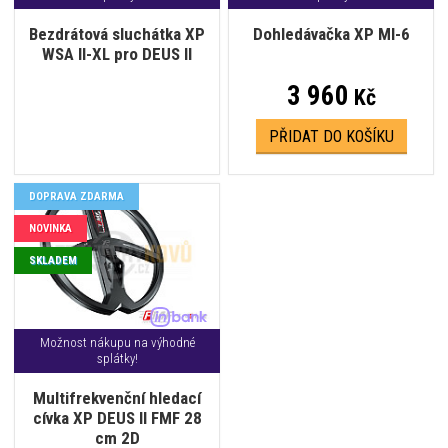
Bezdrátová sluchátka XP
Dohledávačka XP MI-6
WSA II-XL pro DEUS II
3 960
Kč
PŘIDAT DO KOŠÍKU
DOPRAVA ZDARMA
NOVINKA
SKLADEM
Možnost nákupu na výhodné
splátky!
Multifrekvenční hledací
cívka XP DEUS II FMF 28
cm 2D