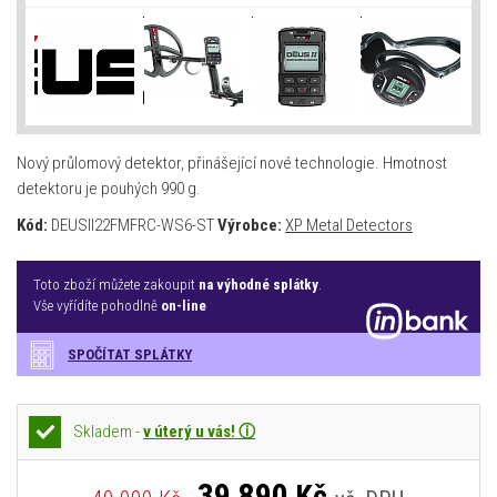
Nový průlomový detektor, přinášející nové technologie. Hmotnost
detektoru je pouhých 990 g.
Kód:
DEUSII22FMFRC-WS6-ST
Výrobce:
XP Metal Detectors
Toto zboží můžete zakoupit
na výhodné splátky
.
Vše vyřídíte pohodlně
on-line
SPOČÍTAT SPLÁTKY
Skladem -
v úterý u vás! ⓘ
39 890
Kč