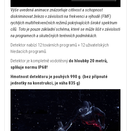
Výše uvedená animace znázorňuje citlivost a schopnost
diskriminovat železo v závislosti na frekvenci a výhodě (FMF)
rychlých multifrekvenčních režimů pokrývajících široké spektrum
cílů. Toto je pouze základní schéma, které se může lišit v závislosti
na programech a skutečných terénních podmínkách.
Detektor nabízí 12 továrních programů + 12 uživatelských
hledacích programů.
Detektor je kompletně vodotěsný
do hloubky 20 metrů,
splňuje normu IP68!
Hmotnost detektoru je pouhých 990 g. (bez připnuté
jednotky na konstrukci, je váha 835 g)