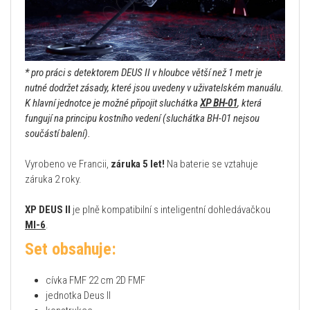
* pro práci s detektorem DEUS II v hloubce větší než 1 metr je
nutné dodržet zásady, které jsou uvedeny v uživatelském manuálu.
K hlavní jednotce je možné připojit sluchátka
XP BH-01
, která
fungují na principu kostního vedení (sluchátka BH-01 nejsou
součástí balení).
Vyrobeno ve Francii,
záruka 5 let!
Na baterie se vztahuje
záruka 2 roky.
XP DEUS II
je plně kompatibilní s inteligentní dohledávačkou
MI-6
.
Set obsahuje:
cívka FMF 22 cm 2D FMF
jednotka Deus II