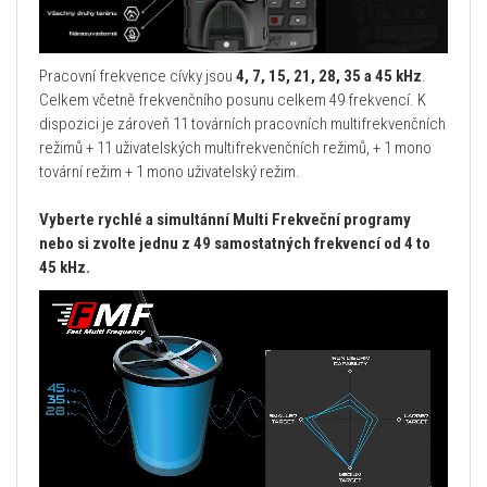
Pracovní frekvence cívky jsou
4, 7, 15, 21, 28, 35 a 45 kHz
.
Celkem včetně frekvenčního posunu celkem 49 frekvencí. K
dispozici je zároveň 11 továrních pracovních multifrekvenčních
režimů + 11 uživatelských multifrekvenčních režimů, + 1 mono
tovární režim + 1 mono uživatelský režim.
Vyberte rychlé a simultánní Multi Frekveční programy
nebo si zvolte jednu z 49 samostatných frekvencí od 4 to
45 kHz.