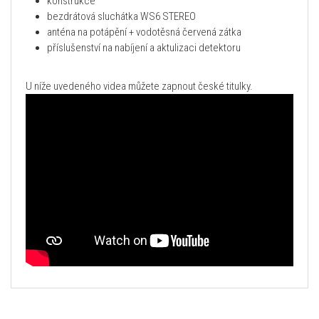
konstrukce
bezdrátová sluchátka WS6 STEREO
anténa na potápění + vodotěsná červená zátka
příslušenství na nabíjení a aktulizaci detektoru
U níže uvedeného videa můžete zapnout české titulky.