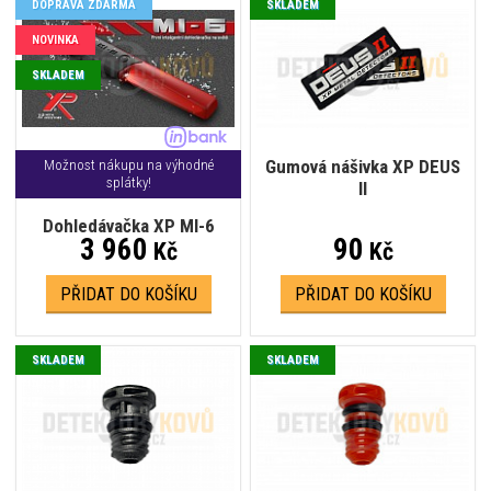
DOPRAVA ZDARMA
SKLADEM
NOVINKA
SKLADEM
Gumová nášivka XP DEUS
Možnost nákupu na výhodné
splátky!
II
Dohledávačka XP MI-6
3 960
90
Kč
Kč
PŘIDAT DO KOŠÍKU
PŘIDAT DO KOŠÍKU
SKLADEM
SKLADEM