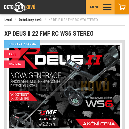
MENU
Úvod
/
Detektory kovů
/
XP DEUS II 22 FMF RC WS6 STEREO
XP DEUS II 22 FMF RC WS6 STEREO
DOPRAVA ZDARMA
AKCE
NOVINKA