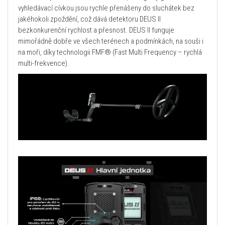
vyhledávací cívkou jsou rychle přenášeny do sluchátek bez
jakéhokoli zpoždění, což dává detektoru DEUS II
bezkonkurenční rychlost a přesnost. DEUS II funguje
mimořádně dobře ve všech terénech a podmínkách, na souši i
na moři, díky technologii FMF® (Fast Multi Frequency – rychlá
multi-frekvence).