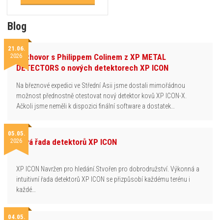
Blog
21.06.
2026
Rozhovor s Philippem Colinem z XP METAL
DETECTORS o nových detektorech XP ICON
Na březnové expedici ve Střední Asii jsme dostali mimořádnou
možnost přednostně otestovat nový detektor kovů XP ICON-X.
Ačkoli jsme neměli k dispozici finální software a dostatek…
05.05.
2026
Nová řada detektorů XP ICON
XP ICON Navržen pro hledání.Stvořen pro dobrodružství. Výkonná a
intuitivní řada detektorů XP ICON se přizpůsobí každému terénu i
každé…
04.05.