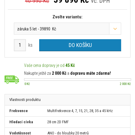
40 990 Kč
vč. DPH
Zvolte variantu:
záruka 5 let - 39890 Kč
DO KOŠÍKU
ks
Vaše cena dopravy je od
45 Kč
Nakupte ještě za
2 000 Kč
a
dopravu máte zdarma!
0 Kč
2 000 Kč
Vlastnosti produktu
Frekvence
Multifrekvence 4, 7, 15, 21, 28, 35 a 45 kHz
Hledací cívka
28 cm 2D FMF
Vodotěsnost
ANO - do hloubky 20 metrů