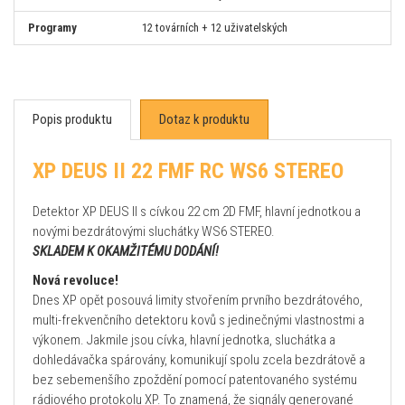
Programy
12 továrních + 12 uživatelských
Popis produktu
Dotaz k produktu
XP DEUS II 22 FMF RC WS6 STEREO
Detektor XP DEUS II s cívkou 22 cm 2D FMF, hlavní jednotkou a
novými bezdrátovými sluchátky WS6 STEREO.
SKLADEM K OKAMŽITÉMU DODÁNÍ!
Nová revoluce!
Dnes XP opět posouvá limity stvořením prvního bezdrátového,
multi-frekvenčního detektoru kovů s jedinečnými vlastnostmi a
výkonem. Jakmile jsou cívka, hlavní jednotka, sluchátka a
dohledávačka spárovány, komunikují spolu zcela bezdrátově a
bez sebemenšího zpoždění pomocí patentovaného systému
rádiového protokolu XP. To znamená, že signály generované