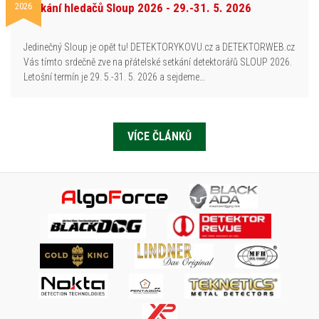
2026
Setkání hledačů Sloup 2026 - 29.-31. 5. 2026
Jedinečný Sloup je opět tu! DETEKTORYKOVU.cz a DETEKTORWEB.cz
Vás tímto srdečně zve na přátelské setkání detektorářů SLOUP 2026.
Letošní termín je 29. 5.-31. 5. 2026 a sejdeme…
VÍCE ČLÁNKŮ