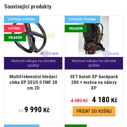
Související produkty
DOPRAVA ZDARMA
DOPRAVA ZDARMA
NOVINKA
SKLADEM
SKLADEM
Možnost nákupu na výhodné
Možnost nákupu na výhodné
splátky!
splátky!
Multifrekvenční hledací
SET batoh XP backpack
cívka XP DEUS II FMF 28
280 + mošna na nálezy
cm 2D
XP
4 180
Kč
4 380 Kč
9 990
Kč
od
PŘIDAT DO KOŠÍKU