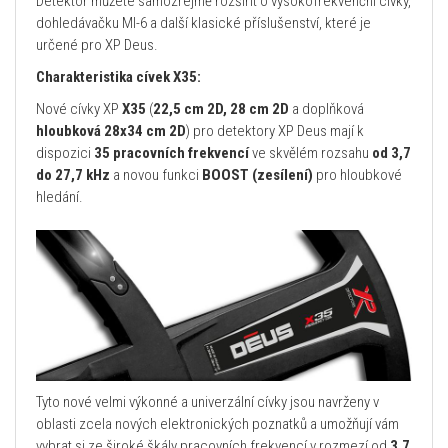
Detektor můžete samozřejmě rozšířit o vysokofrekvenční cívky,
dohledávačku MI-6 a další klasické příslušenství, které je
určené pro XP Deus.
Charakteristika cívek X35:
Nové cívky XP
X35
(
22,5 cm 2D, 28 cm 2D
a doplňková
hloubková 28x34 cm 2D
) pro detektory XP Deus mají k
dispozici
35 pracovních frekvencí
ve skvělém rozsahu
od 3,7
do 27,7 kHz
a novou funkci
BOOST (zesílení)
pro hloubkové
hledání.
Tyto nové velmi výkonné a univerzální cívky jsou navrženy v
oblasti zcela nových elektronických poznatků a umožňují vám
vybrat si ze široké škály pracovních frekvencí v rozmezí od
3,7