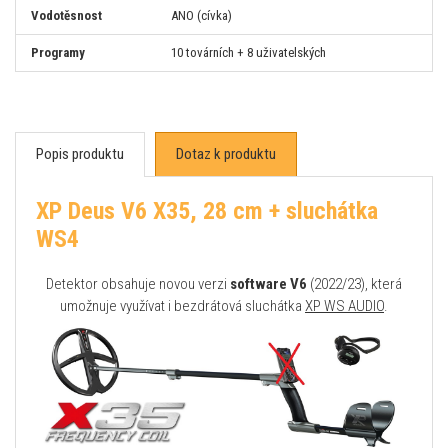
Vodotěsnost
ANO (cívka)
Programy
10 továrních + 8 uživatelských
Popis produktu
Dotaz k produktu
XP Deus V6 X35, 28 cm + sluchátka
WS4
Detektor obsahuje novou verzi
software V6
(2022/23), která
umožnuje využívat i bezdrátová sluchátka
XP WS AUDIO
.