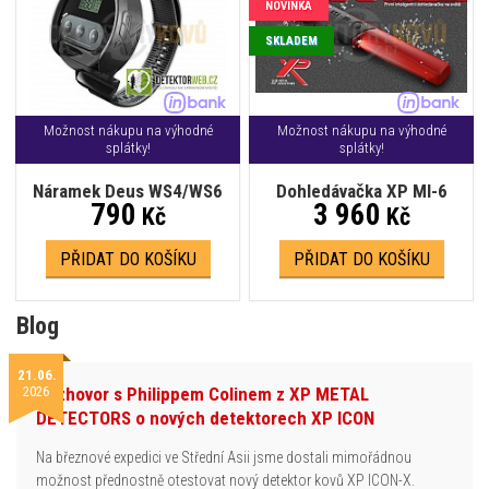
NOVINKA
SKLADEM
Možnost nákupu na výhodné
Možnost nákupu na výhodné
splátky!
splátky!
Náramek Deus WS4/WS6
Dohledávačka XP MI-6
790
3 960
Kč
Kč
PŘIDAT DO KOŠÍKU
PŘIDAT DO KOŠÍKU
Blog
21.06.
2026
Rozhovor s Philippem Colinem z XP METAL
DETECTORS o nových detektorech XP ICON
Na březnové expedici ve Střední Asii jsme dostali mimořádnou
možnost přednostně otestovat nový detektor kovů XP ICON-X.