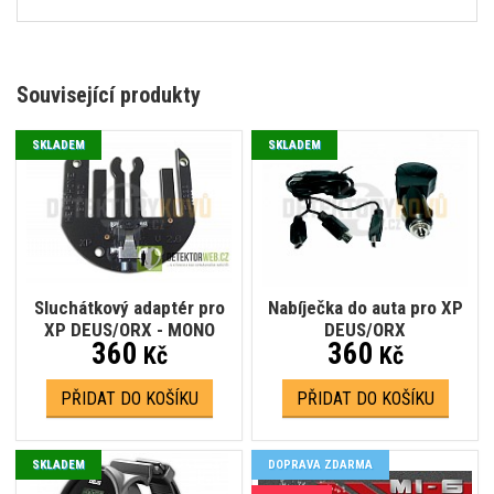
Související produkty
SKLADEM
SKLADEM
Sluchátkový adaptér pro
Nabíječka do auta pro XP
XP DEUS/ORX - MONO
DEUS/ORX
360
360
Kč
Kč
PŘIDAT DO KOŠÍKU
PŘIDAT DO KOŠÍKU
SKLADEM
DOPRAVA ZDARMA