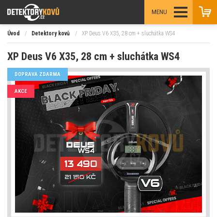
MENU
Úvod
/
Detektory kovů
/
XP Deus V6 X35, 28 cm + sluchátka WS4
XP Deus V6 X35, 28 cm + sluchátka WS4
DOPRAVA ZDARMA
AKCE