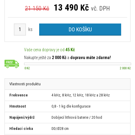
13 490
Kč
21 150 Kč
vč. DPH
DO KOŠÍKU
ks
Vaše cena dopravy je od
45 Kč
Nakupte ještě za
2 000 Kč
a
dopravu máte zdarma!
0 Kč
2 000 Kč
Vlastnosti produktu
Frekvence
4 kHz, 8 kHz, 12 kHz, 18 kHz a 28 kHz
Hmotnost
0,8 - 1 kg dle konfigurace
Napájení/výdrž
Dobíjecí lithiová baterie / 20 hod
Hledací cívka
DD/Ø28 cm