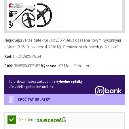
Nejnovější verze detektoru kovů XP Deus osazena novými výkonnými
cívkami X35 (frekvence 4-28 kHz). Sestavte si dle svých požadavků.
Kód:
DEUS28X35WS4
EAN:
3665994007182
Výrobce:
XP Metal Detectors
Toto zboží můžete zakoupit
na výhodné splátky
.
Vše vyřídíte pohodlně
on-line
SPOČÍTAT SPLÁTKY
Skladem -
v úterý u vás! ⓘ