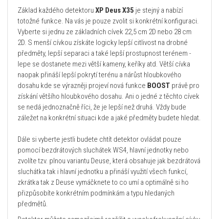
Základ každého detektoru
XP Deus X35
je stejný a nabízí
totožné funkce. Na vás je pouze zvolit si konkrétní konfiguraci.
Vyberte si jednu ze základních cívek 22,5 cm 2D nebo 28 cm
2D. S menší cívkou získáte logicky lepší citlivost na drobné
předměty, lepší separaci a také lepší prostupnost terénem -
lepe se dostanete mezi větší kameny, keříky atd. Větší cívka
naopak přináší lepší pokrytí terénu a nárůst hloubkového
dosahu kde se výrazněji projeví nová funkce
BOOST
právě pro
získání většího hloubkového dosahu. Ani o jedné z těchto cívek
se nedá jednoznačně říci, že je lepší než druhá. Vždy bude
záležet na konkrétní situaci kde a jaké předměty budete hledat.
Dále si vyberte jestli budete chtít detektor ovládat pouze
pomocí bezdrátových sluchátek WS4, hlavní jednotky nebo
zvolíte tzv. plnou variantu Deuse, která obsahuje jak bezdrátová
sluchátka tak i hlavní jednotku a přináší využití všech funkcí,
zkrátka tak z Deuse vymáčknete to co umí a optimálně si ho
přizpůsobíte konkrétním podmínkám a typu hledaných
předmětů.