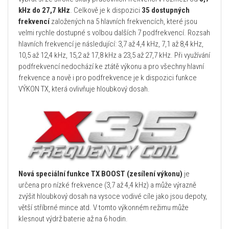
kHz do 27,7 kHz
. Celkově je k dispozici
35 dostupných
frekvencí
založených na 5 hlavních frekvencích, které jsou
velmi rychle dostupné s volbou dalších 7 podfrekvencí. Rozsah
hlavních frekvencí je následující: 3,7 až 4,4 kHz, 7,1 až 8,4 kHz,
10,5 až 12,4 kHz, 15,2 až 17,8 kHz a 23,5 až 27,7 kHz. Při využívání
podfrekvencí nedochází ke ztátě výkonu a pro všechny hlavní
frekvence a nově i pro podfrekvence je k dispozici funkce
VÝKON TX, která ovlivňuje hloubkový dosah.
Nová speciální funkce TX BOOST (zesílení výkonu)
je
určena pro nízké frekvence (3,7 až 4,4 kHz) a může výrazně
zvýšit hloubkový dosah na vysoce vodivé cíle jako jsou depoty,
větší stříbrné mince atd. V tomto výkonném režimu může
klesnout výdrž baterie až na 6 hodin.