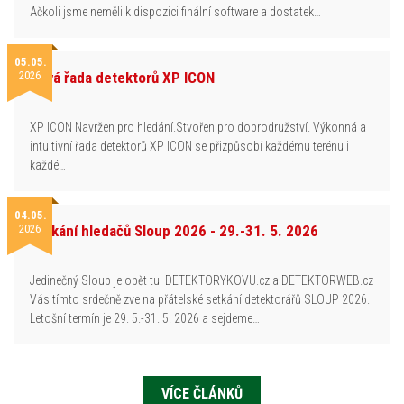
Ačkoli jsme neměli k dispozici finální software a dostatek…
05.05.
2026
Nová řada detektorů XP ICON
XP ICON Navržen pro hledání.Stvořen pro dobrodružství. Výkonná a
intuitivní řada detektorů XP ICON se přizpůsobí každému terénu i
každé…
04.05.
2026
Setkání hledačů Sloup 2026 - 29.-31. 5. 2026
Jedinečný Sloup je opět tu! DETEKTORYKOVU.cz a DETEKTORWEB.cz
Vás tímto srdečně zve na přátelské setkání detektorářů SLOUP 2026.
Letošní termín je 29. 5.-31. 5. 2026 a sejdeme…
VÍCE ČLÁNKŮ