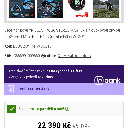
Detektor kovů XP DEUS II WS6 STEREO MASTER s hloubkovou cívkou
28x34 cm FMF a bezdrátovými sluchátky WS6 ST.
Kód:
DEUS2-34FMFWS6STE
EAN:
3665994009650
Výrobce:
XP Metal Detectors
Toto zboží můžete zakoupit
na výhodné splátky
.
Vše vyřídíte pohodlně
on-line
SPOČÍTAT SPLÁTKY
Skladem -
v pondělí u vás! ⓘ
22 390
Kč
vč. DPH