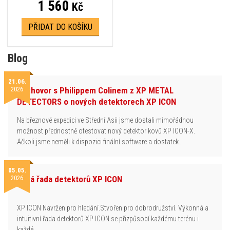
1 560
Kč
PŘIDAT DO KOŠÍKU
Blog
21.06.
2026
Rozhovor s Philippem Colinem z XP METAL
DETECTORS o nových detektorech XP ICON
Na březnové expedici ve Střední Asii jsme dostali mimořádnou
možnost přednostně otestovat nový detektor kovů XP ICON-X.
Ačkoli jsme neměli k dispozici finální software a dostatek…
05.05.
2026
Nová řada detektorů XP ICON
XP ICON Navržen pro hledání.Stvořen pro dobrodružství. Výkonná a
intuitivní řada detektorů XP ICON se přizpůsobí každému terénu i
každé…