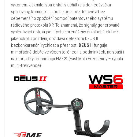
výkonem. Jakmile jsou cívka, sluchátka a dohledávačka
spárovány, komunikují spolu zcela bezdrátově a bez
sebemenšího zpoždění pomocí patentovaného systému
rádiového protokolu XP. To znamená, že signály generované
vyhledávací cívkou jsou rychle přenášeny do sluchátek bez
jakéhokoli zpoždění, což dává detektoru DEUS II
bezkonkurenční rychlost a přesnost.
DEUS II
funguje
mimořádně dobře ve všech terénech a podmínkách, na souši i
na moři, díky technologii FMF® (Fast Multi Frequency – rychlá
multi-frekvence).