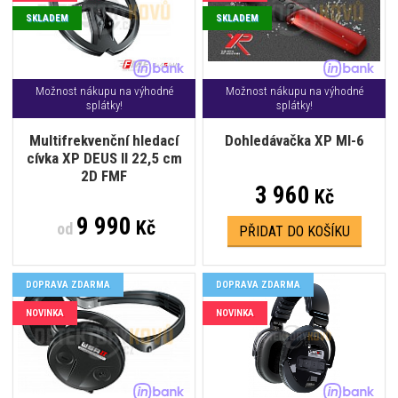
SKLADEM
SKLADEM
Možnost nákupu na výhodné
Možnost nákupu na výhodné
splátky!
splátky!
Multifrekvenční hledací
Dohledávačka XP MI-6
cívka XP DEUS II 22,5 cm
2D FMF
3 960
Kč
9 990
Kč
od
PŘIDAT DO KOŠÍKU
DOPRAVA ZDARMA
DOPRAVA ZDARMA
NOVINKA
NOVINKA