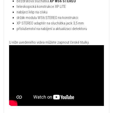
bezdrátová sluchátka
XP WS6 STEREO
teleskopická konstrukce XP LITE
nabíjecí klip na cívku
držák modulu WS6 STEREO na konstrukci
XP STEREO adaptér na sluchátka jack 3,5 mm
příslušenství na nabíjení a aktualizaci detektoru
U níže uvedeného videa můžete zapnout české titulky.