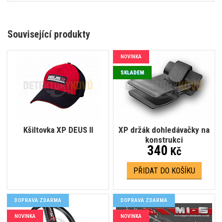
Související produkty
NOVINKA
SKLADEM
Kšiltovka XP DEUS II
XP držák dohledávačky na
konstrukci
340
Kč
PŘIDAT DO KOŠÍKU
DOPRAVA ZDARMA
DOPRAVA ZDARMA
NOVINKA
NOVINKA