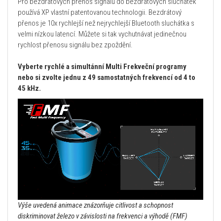
Pro bezdrátových přenos signálu do bezdrátových sluchátek
používá XP vlastní patentovanou technologii. Bezdrátový
přenos je 10x rychlejší než nejrychlejší Bluetooth sluchátka s
velmi nízkou latencí. Můžete si tak vychutnávat jedinečnou
rychlost přenosu signálu bez zpoždění.
Vyberte rychlé a simultánní Multi Frekveční programy
nebo si zvolte jednu z 49 samostatných frekvencí od 4 to
45 kHz.
Výše uvedená animace znázorňuje citlivost a schopnost
diskriminovat železo v závislosti na frekvenci a výhodě (FMF)