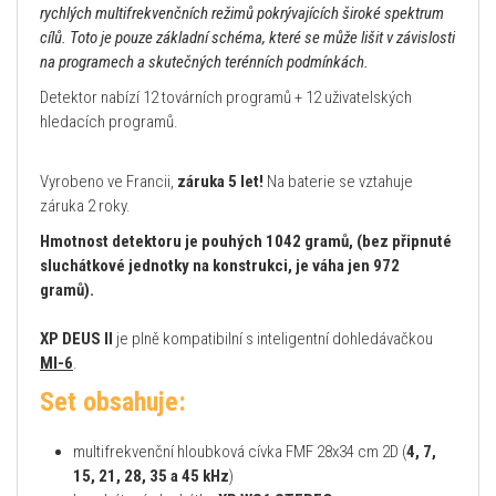
rychlých multifrekvenčních režimů pokrývajících široké spektrum
cílů. Toto je pouze základní schéma, které se může lišit v závislosti
na programech a skutečných terénních podmínkách.
Detektor nabízí 12 továrních programů + 12 uživatelských
hledacích programů.
Vyrobeno ve Francii,
záruka 5 let!
Na baterie se vztahuje
záruka 2 roky.
Hmotnost detektoru je pouhých 1042 gramů,
(bez připnuté
sluchátkové jednotky na konstrukci, je váha jen 972
gramů).
XP DEUS II
je plně kompatibilní s inteligentní dohledávačkou
MI-6
.
Set obsahuje:
multifrekvenční hloubková cívka FMF 28x34 cm 2D (
4, 7,
15, 21, 28, 35 a 45 kHz
)