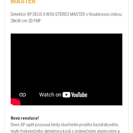
MASTER
Detektor XP DEUS II WS6 STEREO MASTER s hloubkovou cívkou
28x34 cm 2D FMF
Nová revoluce!
Dnes XP opět posouvá limity stvořením prvního bezdrátového,
multi-frekvenčního detektoru kovů s jedinečnými vlastnostmi a