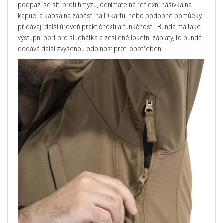
podpaží se sítí proti hmyzu, odnímatelná reflexní nášivka na
kapuci a kapsa na zápěstí na ID kartu, nebo podobné pomůcky
přidávají další úroveň praktičnosti a funkčnosti. Bunda má také
výstupní port pro sluchátka a zesílené loketní záplaty, to bundě
dodává další zvýšenou odolnost proti opotřebení.