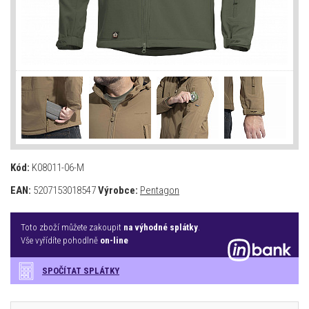
Kód:
K08011-06-M
EAN:
5207153018547
Výrobce:
Pentagon
Toto zboží můžete zakoupit
na výhodné splátky
.
Vše vyřídíte pohodlně
on-line
SPOČÍTAT SPLÁTKY