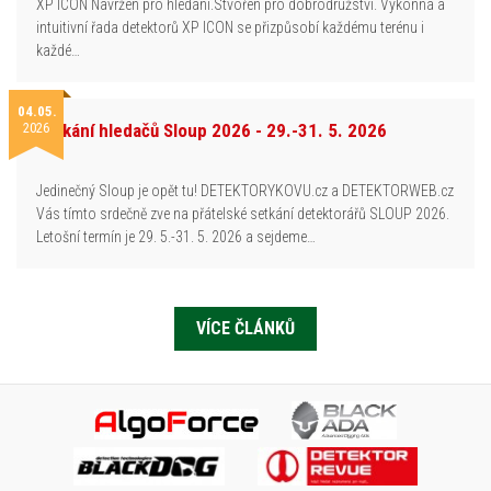
XP ICON Navržen pro hledání.Stvořen pro dobrodružství. Výkonná a
intuitivní řada detektorů XP ICON se přizpůsobí každému terénu i
každé…
04.05.
2026
Setkání hledačů Sloup 2026 - 29.-31. 5. 2026
Jedinečný Sloup je opět tu! DETEKTORYKOVU.cz a DETEKTORWEB.cz
Vás tímto srdečně zve na přátelské setkání detektorářů SLOUP 2026.
Letošní termín je 29. 5.-31. 5. 2026 a sejdeme…
VÍCE ČLÁNKŮ