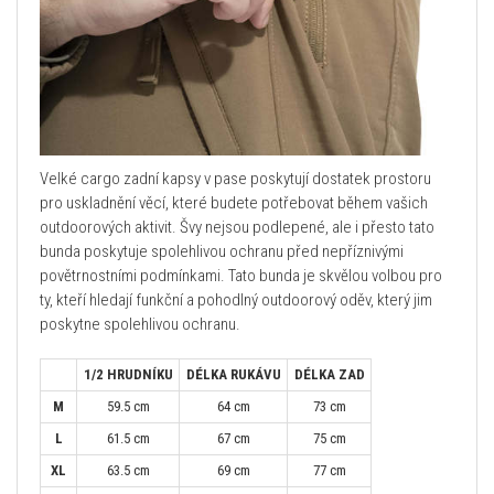
Velké cargo zadní kapsy v pase poskytují dostatek prostoru
pro uskladnění věcí, které budete potřebovat během vašich
outdoorových aktivit. Švy nejsou podlepené, ale i přesto tato
bunda poskytuje spolehlivou ochranu před nepříznivými
povětrnostními podmínkami. Tato bunda je skvělou volbou pro
ty, kteří hledají funkční a pohodlný outdoorový oděv, který jim
poskytne spolehlivou ochranu.
1/2 HRUDNÍKU
DÉLKA RUKÁVU
DÉLKA ZAD
M
59.5 cm
64 cm
73 cm
L
61.5 cm
67 cm
75 cm
XL
63.5 cm
69 cm
77 cm