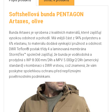
Softshellová bunda PENTAGON
Artaxes, olive
Bunda Artaxes je vyrobena z kvalitních materiálů, které zajišťují
vysokou odolnost a pohodlí. Má vnější část z 94% polyesteru a
6% elastanu, to materiálu dodává vynikající pružnost a odolnost.
DWR Teflon® povlak třídy 4 a laminovaná membrána
Storm|Tex™ společně zajišťují, že bunda je voděodolná a
prodyšná s WP 8.000 mm/24h a MPV 5.000gr2/24h (americký
standard) v kombinaci s DWR vrstvou, což znamená, že vám
poskytne spolehlivou ochranu před nepříznivými
povětrnostními podmínkami.