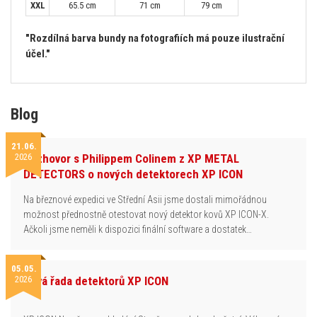
XXL
65.5 cm
71 cm
79 cm
"Rozdílná barva bundy na fotografiích má pouze ilustrační
účel."
Blog
21.06.
2026
Rozhovor s Philippem Colinem z XP METAL
DETECTORS o nových detektorech XP ICON
Na březnové expedici ve Střední Asii jsme dostali mimořádnou
možnost přednostně otestovat nový detektor kovů XP ICON-X.
Ačkoli jsme neměli k dispozici finální software a dostatek…
05.05.
2026
Nová řada detektorů XP ICON