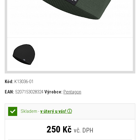
Kód:
K13036-01
EAN:
5207153028324
Výrobce:
Pentagon
Skladem -
v úterý u vás! ⓘ
250
Kč
vč. DPH