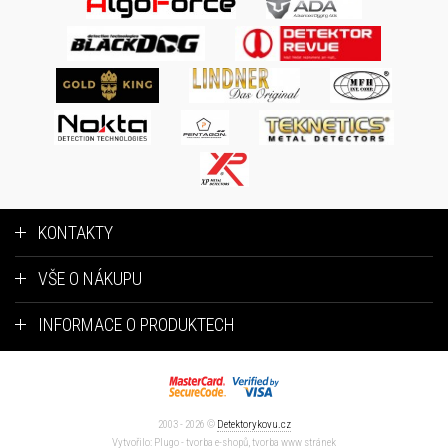
KONTAKTY
VŠE O NÁKUPU
INFORMACE O PRODUKTECH
2003 - 2026 ©
Detektorykovu.cz
Vytvořilo:
Plugo
-
tvorba e-shopů
,
tvorba www stránek