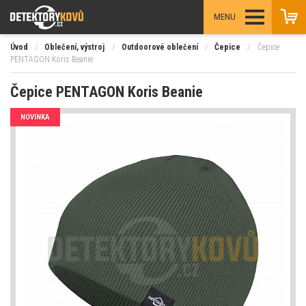
MENU
Úvod
/
Oblečení, výstroj
/
Outdoorové oblečení
/
Čepice
/
Čepice
PENTAGON Koris Beanie
Čepice PENTAGON Koris Beanie
NOVINKA