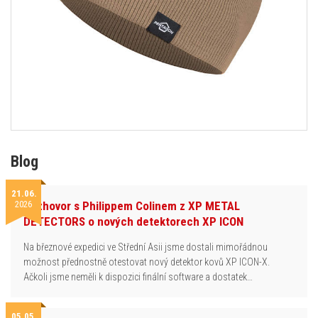
Blog
21.06.
2026
Rozhovor s Philippem Colinem z XP METAL
DETECTORS o nových detektorech XP ICON
Na březnové expedici ve Střední Asii jsme dostali mimořádnou
možnost přednostně otestovat nový detektor kovů XP ICON-X.
Ačkoli jsme neměli k dispozici finální software a dostatek…
05.05.