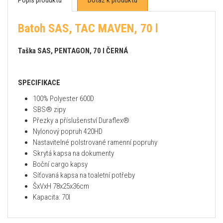
Batoh SAS, TAC MAVEN, 70 l
Taška SAS, PENTAGON, 70 l ČERNÁ
SPECIFIKACE
100% Polyester 600D
SBS® zipy
Přezky a příslušenství Duraflex®
Nylonový popruh 420HD
Nastavitelné polstrované ramenní popruhy
Skrytá kapsa na dokumenty
Boční cargo kapsy
Síťovaná kapsa na toaletní potřeby
ŠxVxH 78x25x36cm
Kapacita: 70l