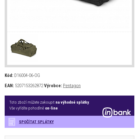
Kód:
D16004-06-OG
EAN:
5207153262872
Výrobce:
Pentagon
Toto zboží můžete zakoupit
na výhodné splátky
.
Vše vyřídíte pohodlně
on-line
SPOČÍTAT SPLÁTKY