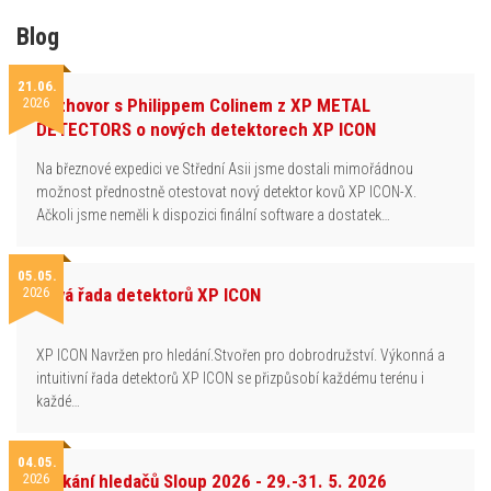
Blog
21.06.
2026
Rozhovor s Philippem Colinem z XP METAL
DETECTORS o nových detektorech XP ICON
Na březnové expedici ve Střední Asii jsme dostali mimořádnou
možnost přednostně otestovat nový detektor kovů XP ICON-X.
Ačkoli jsme neměli k dispozici finální software a dostatek…
05.05.
2026
Nová řada detektorů XP ICON
XP ICON Navržen pro hledání.Stvořen pro dobrodružství. Výkonná a
intuitivní řada detektorů XP ICON se přizpůsobí každému terénu i
každé…
04.05.
2026
Setkání hledačů Sloup 2026 - 29.-31. 5. 2026