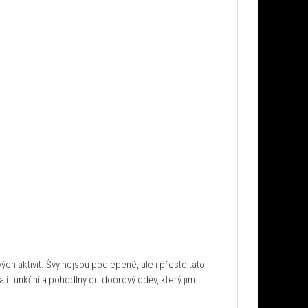
h aktivit. Švy nejsou podlepené, ale i přesto tato
jí funkční a pohodlný outdoorový oděv, který jim