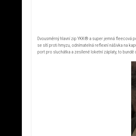
Dvousměrný hlavní zip YKK® a super jemná fleecová pod
se sítí proti hmyzu, odnímatelná reflexní nášivka na ka
port pro sluchátka a zesílené loketní záplaty, to bund