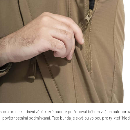
toru pro uskladnění věcí, které budete potřebovat během vašich outdoorovýc
povětrnostními podmínkami. Tato bunda je skvělou volbou pro ty, kteří hleda