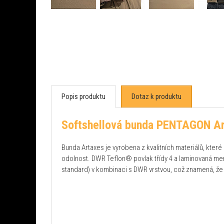
Popis produktu
Dotaz k produktu
Softshellová bunda PENTAGON Ar
Bunda Artaxes je vyrobena z kvalitních materiálů, které 
odolnost. DWR Teflon® povlak třídy 4 a laminovaná m
standard) v kombinaci s DWR vrstvou, což znamená, že