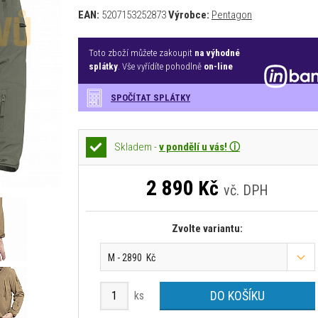
EAN:
5207153252873
Výrobce:
Pentagon
Toto zboží můžete zakoupit
na výhodné
splátky
. Vše vyřídíte pohodlně
on-line
SPOČÍTAT SPLÁTKY
Skladem -
v pondělí u vás! ⓘ
2 890
Kč
vč. DPH
Zvolte variantu:
M - 2890 Kč
DO KOŠÍKU
ks