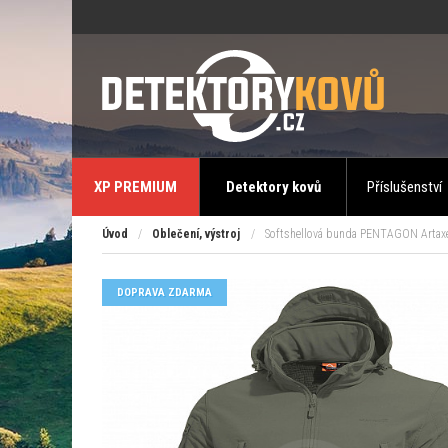
XP PREMIUM
Detektory kovů
Příslušenství
Úvod
/
Oblečení, výstroj
/
Softshellová bunda PENTAGON Artaxes
DOPRAVA ZDARMA