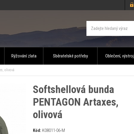
Rýžování zlata
Sběratelské potřeby
Oblečení, výstroj
, olivová
Softshellová bunda
PENTAGON Artaxes,
olivová
Kód:
K08011-06-M