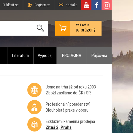
Přihlásit se
Registrace
Kontakt
Váš košík
je prázdný
Literatura
Výprodej
PRODEJNA
Půjčovna
Jsme na trhu již od roku 2003
Zboží zasíláme do ČR i SR
Profesionální poradenství
Dlouholetá praxe v oboru
Exkluzivní kamenná prodejna
Žitná 2, Praha