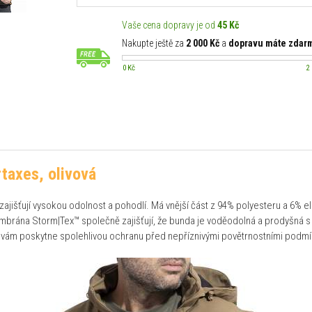
Vaše cena dopravy je od
45 Kč
Nakupte ještě za
2 000 Kč
a
dopravu máte zdar
0 Kč
2
taxes, olivová
zajišťují vysokou odolnost a pohodlí. Má vnější část z 94% polyesteru a 6% el
embrána Storm|Tex™ společně zajišťují, že bunda je voděodolná a prodyšná
 vám poskytne spolehlivou ochranu před nepříznivými povětrnostními podm