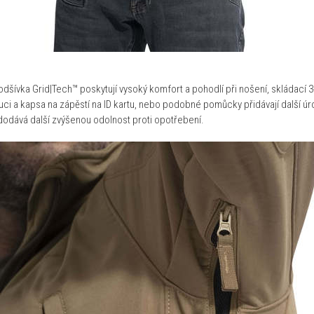
šívka Grid|Tech™ poskytují vysoký komfort a pohodlí při nošení, skládací 3-
puci a kapsa na zápěstí na ID kartu, nebo podobné pomůcky přidávají další úr
ě dodává další zvýšenou odolnost proti opotřebení.