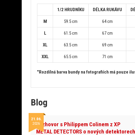
1/2 HRUDNÍKU
DÉLKA RUKÁVU
D
M
59.5 cm
64 cm
L
61.5 cm
67 cm
XL
63.5 cm
69 cm
XXL
65.5 cm
71 cm
"Rozdílná barva bundy na fotografiích má pouze ilus
Blog
21.06.
Rozhovor s Philippem Colinem z XP
2026
METAL DETECTORS o nových detektorec