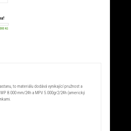
ma!
 000 Kč
astanu, to materiálu dodává vynikající pružnost a
 s WP 8.000 mm/24h a MPV 5.000gr2/24h (americký
ínkami.