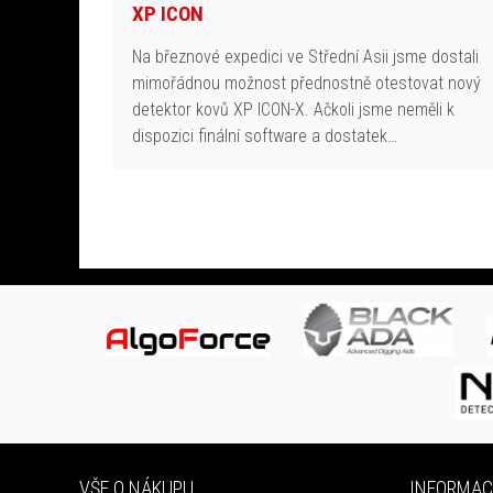
XP ICON
Na březnové expedici ve Střední Asii jsme dostali
mimořádnou možnost přednostně otestovat nový
detektor kovů XP ICON-X. Ačkoli jsme neměli k
dispozici finální software a dostatek…
VŠE O NÁKUPU
INFORMAC