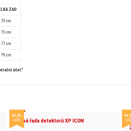
ÉLKA ZAD
73 cm
75 cm
77 cm
79 cm
trační účel."
05.05.
04.
Nová řada detektorů XP ICON
2026
202
h