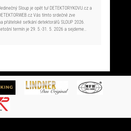
Jedinečný Sloup je opět tu! DETEKTORYKOVU.cz a
DETEKTORWEB.cz Vás tímto srdečně zve
na přátelské setkání detektorářů SLOUP 2026.
Letošní termín je 29. 5.-31. 5. 2026 a sejdeme…