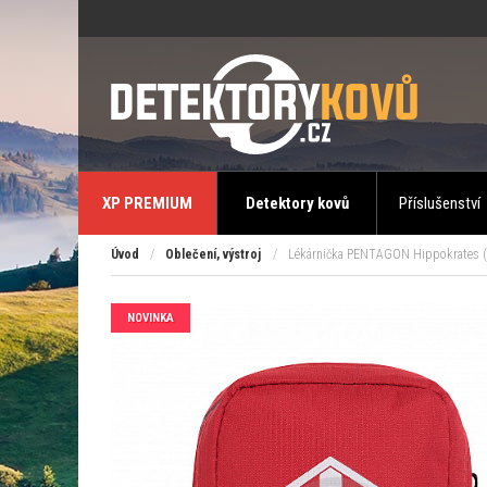
XP PREMIUM
Detektory kovů
Příslušenství
Úvod
/
Oblečení, výstroj
/
Lékárnička PENTAGON Hippokrates (
NOVINKA