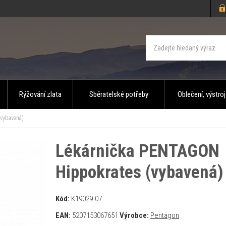
Rýžování zlata
Sběratelské potřeby
Oblečení, výstroj
vybavená)
Lékárnička PENTAGON
Hippokrates (vybavená)
Kód:
K19029-07
EAN:
5207153067651
Výrobce:
Pentagon