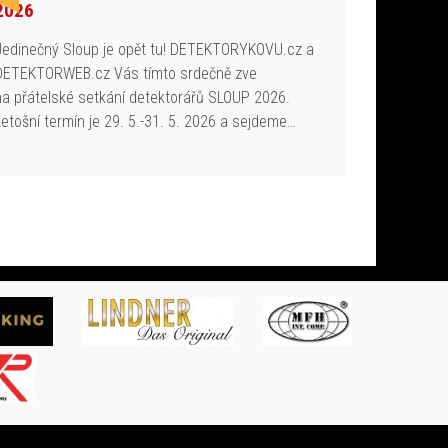
2026
Jedinečný Sloup je opět tu! DETEKTORYKOVU.cz a
DETEKTORWEB.cz Vás tímto srdečně zve
na přátelské setkání detektorářů SLOUP 2026.
Letošní termín je 29. 5.-31. 5. 2026 a sejdeme…