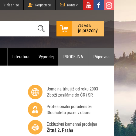
Přihlásit se
Registrace
Kontakt
Váš košík
je prázdný
Literatura
Výprodej
PRODEJNA
Půjčovna
Jsme na trhu již od roku 2003
Zboží zasíláme do ČR i SR
Profesionální poradenství
Dlouholetá praxe v oboru
Exkluzivní kamenná prodejna
Žitná 2, Praha