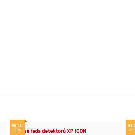
05.05.
04.
Nová řada detektorů XP ICON
2026
202