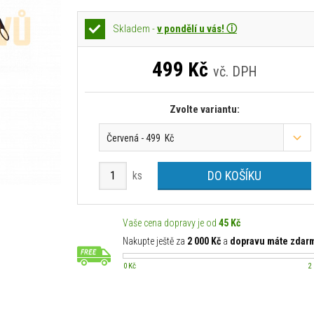
Skladem -
v pondělí u vás! ⓘ
499
Kč
vč. DPH
Zvolte variantu:
Červená - 499 Kč
DO KOŠÍKU
ks
Vaše cena dopravy je od
45 Kč
Nakupte ještě za
2 000 Kč
a
dopravu máte zdar
0 Kč
2