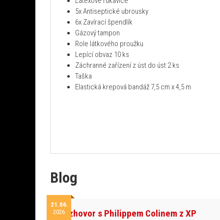
Latexové rukavice
5x Antiseptické ubrousky
6x Zavírací špendlík
Gázový tampon
Role látkového proužku
Lepící obvaz 10 ks
Záchranné zařízení z úst do úst 2 ks
Taška
Elastická krepová bandáž 7,5 cm x 4,5 m
Blog
21.06.
Rozhovor s Philippem Colinem z XP
2026