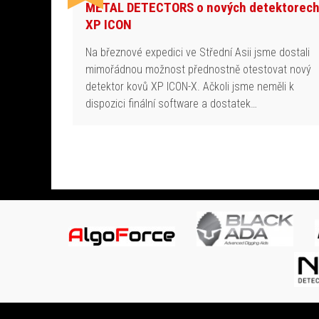
METAL DETECTORS o nových detektorec
XP ICON
Na březnové expedici ve Střední Asii jsme dostali
mimořádnou možnost přednostně otestovat nový
detektor kovů XP ICON-X. Ačkoli jsme neměli k
dispozici finální software a dostatek…