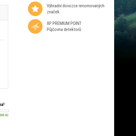
Výhradní dovozce renomovaných
značek
XP PREMIUM POINT
Půjčovna detektorů
ma!
 000 Kč