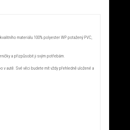
z kvalitního materiálu 100% polyester WP potažený PVC,
ničky a přizpůsobit ji svým potřebám.
bo v autě. Své věci budete mít vždy přehledně uložené a