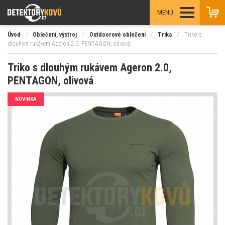
MENU
Úvod
/
Oblečení, výstroj
/
Outdoorové oblečení
/
Trika
/
Triko s
dlouhým rukávem Ageron 2.0, PENTAGON, olivová
Triko s dlouhým rukávem Ageron 2.0,
PENTAGON, olivová
NOVINKA