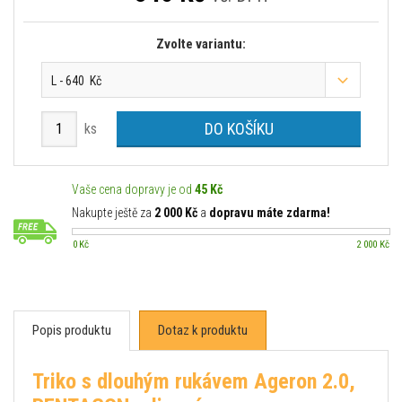
Zvolte variantu:
L - 640 Kč
DO KOŠÍKU
ks
Vaše cena dopravy je od
45 Kč
Nakupte ještě za
2 000 Kč
a
dopravu máte zdarma!
0 Kč
2 000 Kč
Popis produktu
Dotaz k produktu
Triko s dlouhým rukávem Ageron 2.0,