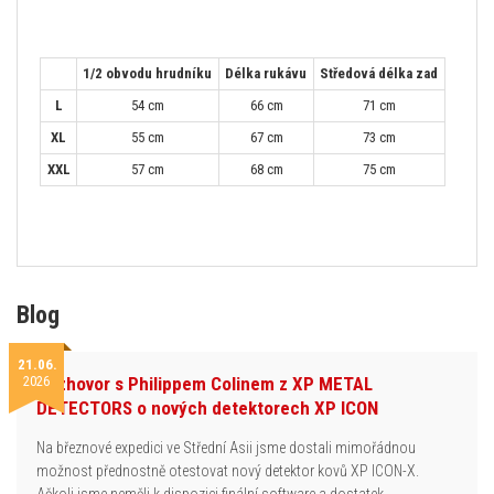
1/2 obvodu hrudníku
Délka rukávu
Středová délka zad
L
54 cm
66 cm
71 cm
XL
55 cm
67 cm
73 cm
XXL
57 cm
68 cm
75 cm
Blog
21.06.
2026
Rozhovor s Philippem Colinem z XP METAL
DETECTORS o nových detektorech XP ICON
Na březnové expedici ve Střední Asii jsme dostali mimořádnou
možnost přednostně otestovat nový detektor kovů XP ICON-X.
Ačkoli jsme neměli k dispozici finální software a dostatek…