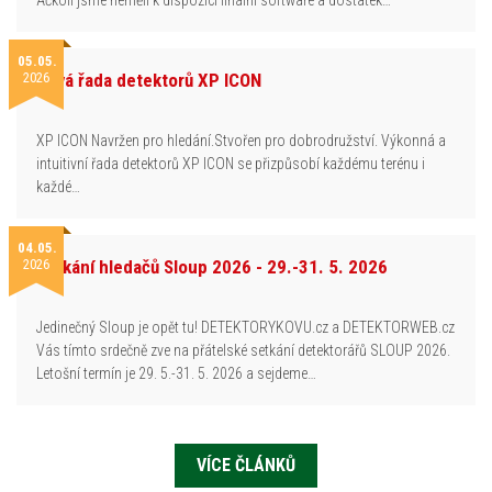
05.05.
2026
Nová řada detektorů XP ICON
XP ICON Navržen pro hledání.Stvořen pro dobrodružství. Výkonná a
intuitivní řada detektorů XP ICON se přizpůsobí každému terénu i
každé…
04.05.
2026
Setkání hledačů Sloup 2026 - 29.-31. 5. 2026
Jedinečný Sloup je opět tu! DETEKTORYKOVU.cz a DETEKTORWEB.cz
Vás tímto srdečně zve na přátelské setkání detektorářů SLOUP 2026.
Letošní termín je 29. 5.-31. 5. 2026 a sejdeme…
VÍCE ČLÁNKŮ