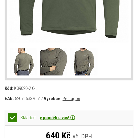
Kód:
K09029-2.0-L
EAN:
5207153376647
Výrobce:
Pentagon
Skladem -
v pondělí u vás! ⓘ
640
Kč
vč. DPH