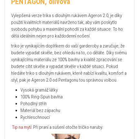
PENTAGON, olivová
Vylepšená verze trika s dlouhým rukávem Ageron 2.0, je d
íky
použití kvalitních materiálů navrženo tak, aby vám poskytlo
svobodu pohybu a maximální pohodlí za každé situace. To ho
dělá ideálním nejen pro každodenní nošení.
triko je vynikajícím doplňkem do vaší garderoby a zaručuje, že
budete vypadat skvěle, bez ohledu na to, co děláte. Díky svému
vynikajícímu materiálu ze 100% bavlny a kvalitě zpracování se
budete cítit skvěle a vypadat skvěle v každé situaci. Pokud
hledáte triko s dlouhým rukávem, které nabízí kvalitu, komfort a
styl, pak je Ageron 2.0 od Pentagonu tou správnou volbou.
Vysoká gramáž látky
100% Ring-Spun bavlna
Pohodlný střih
Materiál bez zápachu
Rychleschnoucí
Tip na mytí:
Při praní a sušení otočte tričko naruby.