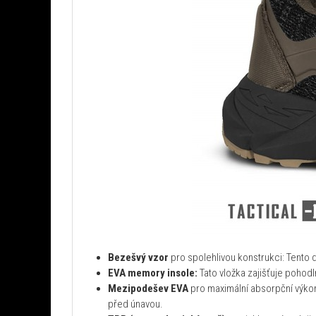
Bezešvý vzor
pro spolehlivou konstrukci: Tento de
EVA memory insole:
Tato vložka zajišťuje pohod
Mezipodešev EVA
pro maximální absorpční výkon:
před únavou.