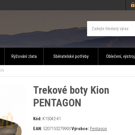
Rýžování zlata
Sběratelské potřeby
Oblečení, výstroj
GON
Trekové boty Kion
PENTAGON
Kód:
K15042-41
EAN:
5207153279993
Výrobce:
Pentagon