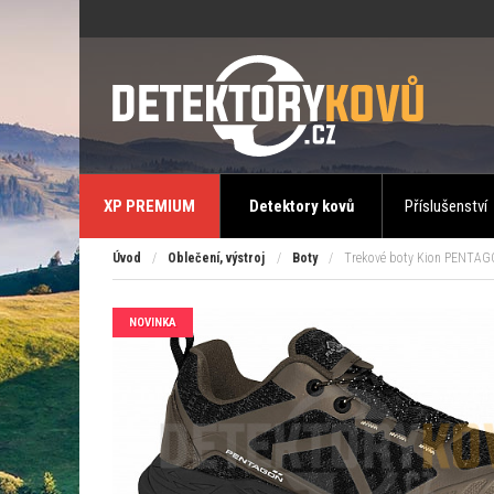
XP PREMIUM
Detektory kovů
Příslušenství
Úvod
/
Oblečení, výstroj
/
Boty
/
Trekové boty Kion PENTA
NOVINKA