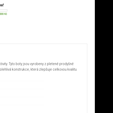
ma!
 000 Kč
ivity. Tyto boty jsou vyrobeny z pletené prodyšné
olehlivá konstrukce, která zlepšuje celkovou kvalitu