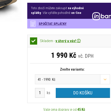
Toto zboží můžete zakoupit
na výhodné
splátky
. Vše vyřídíte pohodlně
on-line
SPOČÍTAT SPLÁTKY
Skladem -
v úterý u vás! ⓘ
1 990
Kč
vč. DPH
Zvolte variantu:
41 - 1990 Kč
DO KOŠÍKU
ks
Vaše cena dopravy je od
45 Kč