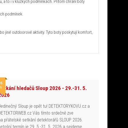
u, a to i v kluzkých podmínkách. Přitom chrání boty
ých podmínek.
o jiné outdoorové aktivity. Tyto boty poskytují komfort,
05.
Setkání hledačů Sloup 2026 - 29.-31. 5.
6
2026
Jedinečný Sloup je opět tu! DETEKTORYKOVU.cz a
DETEKTORWEB.cz Vás tímto srdečně zve
na přátelské setkání detektorářů SLOUP 2026.
Letošní termín je 29. 5.-31. 5. 2026 a sejdeme…