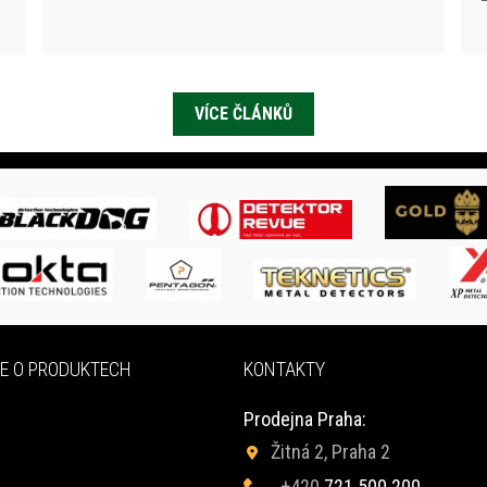
VÍCE ČLÁNKŮ
E O PRODUKTECH
KONTAKTY
Prodejna Praha:
Žitná 2, Praha 2
+420
721 500 200