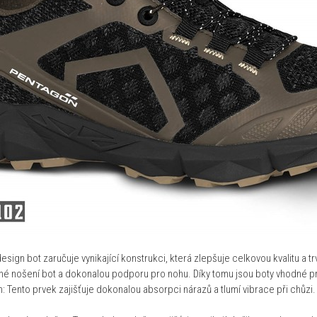
sign bot zaručuje vynikající konstrukci, která zlepšuje celkovou kvalitu a tr
lné nošení bot a dokonalou podporu pro nohu. Díky tomu jsou boty vhodné pr
 Tento prvek zajišťuje dokonalou absorpci nárazů a tlumí vibrace při chůzi. 