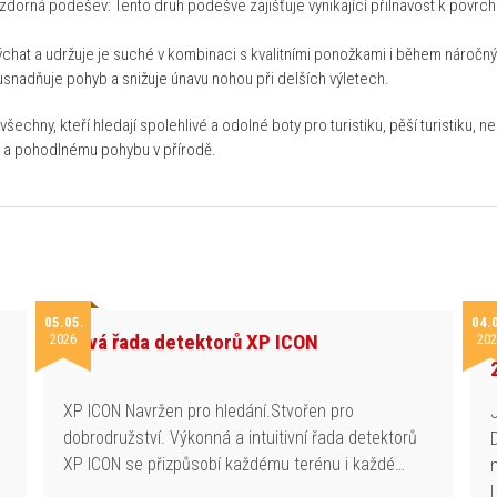
vzdorná podešev: Tento druh podešve zajišťuje vynikající přilnavost k povrch
at a udržuje je suché v kombinaci s kvalitními ponožkami i během náročn
 usnadňuje pohyb a snižuje únavu nohou při delších výletech.
hny, kteří hledají spolehlivé a odolné boty pro turistiku, pěší turistiku, neb
u a pohodlnému pohybu v přírodě.
05.05.
04.
Nová řada detektorů XP ICON
2026
202
h
XP ICON Navržen pro hledání.Stvořen pro
dobrodružství. Výkonná a intuitivní řada detektorů
XP ICON se přizpůsobí každému terénu i každé…