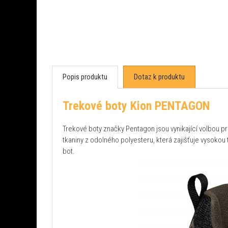
Popis produktu
Dotaz k produktu
Trekové boty Kion PENTAGON
Trekové boty značky Pentagon jsou vynikající volbou pr
tkaniny z odolného polyesteru, která zajišťuje vysokou 
bot.