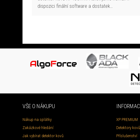
dispozici finální software a dostatek…
VŠE O NÁKUPU
INFORMAC
Nákup na splátky
XP PREMIUM
Zakázkové hledání
Detektory kovů
Jak vybírat detektor kovů
Příslušenství