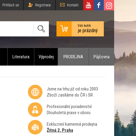
Přihlásit se
Registrace
Kontakt
Váš košík
je prázdný
Literatura
Výprodej
PRODEJNA
Půjčovna
Jsme na trhu již od roku 2003
Zboží zasíláme do ČR i SR
Profesionální poradenství
Dlouholetá praxe v oboru
Exkluzivní kamenná prodejna
Žitná 2, Praha