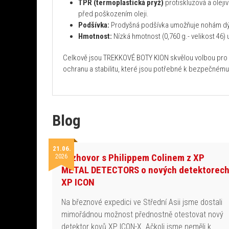
TPR (termoplastická pryž)
protiskluzová a oleji
před poškozením oleji.
Podšívka:
Prodyšná podšívka umožňuje nohám dých
Hmotnost:
Nízká hmotnost (0,760 g.- velikost 46)
Celkově jsou TREKKOVÉ BOTY KION skvělou volbou pro všec
ochranu a stabilitu, které jsou potřebné k bezpečném
Blog
21.06.
Rozhovor s Philippem Colinem z XP
2026
METAL DETECTORS o nových detektorec
XP ICON
Na březnové expedici ve Střední Asii jsme dostali
mimořádnou možnost přednostně otestovat nový
detektor kovů XP ICON-X. Ačkoli jsme neměli k