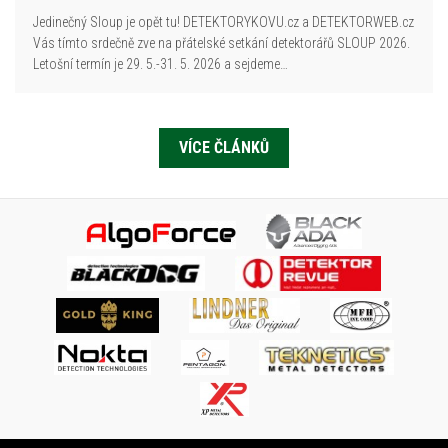
Jedinečný Sloup je opět tu! DETEKTORYKOVU.cz a DETEKTORWEB.cz
Vás tímto srdečně zve na přátelské setkání detektorářů SLOUP 2026.
Letošní termín je 29. 5.-31. 5. 2026 a sejdeme…
VÍCE ČLÁNKŮ