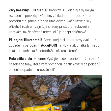
Živý barevný LCD displej:
Barevný LCD displej s vysokým
rozlišením poskytuje všechny základní informace, které
potřebujete, přímo před vašima očima. Naše uživatelsky
přívětivé rozhraní zajišťuje snadný přístup k nastavení a
úpravám, takže přesné určení cílů je bezproblémové.
Připojení Bluetooth®:
Vychutnejte si bezdrátový zvuk bez
zpoždění spárováním
AccuPOINT
s Nokta Sluchátka BT, nebo
jakákoli sluchátka Bluetooth® s nízkou latencí.
Pokročilá diskriminace:
Využijte naše proprietární železné /
neželezné tóny, které vám pomohou identifikovat více pokladů
a méně odpadu při určování cílů.