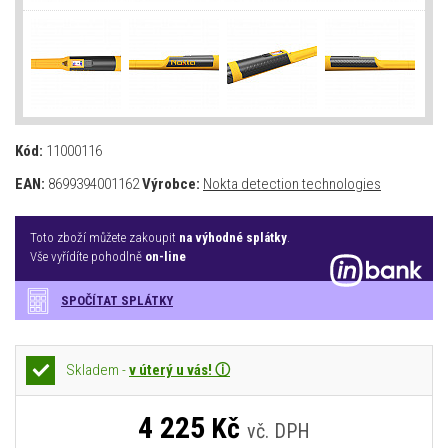
Kód:
11000116
EAN:
8699394001162
Výrobce:
Nokta detection technologies
Toto zboží můžete zakoupit
na výhodné splátky
.
Vše vyřídíte pohodlně
on-line
SPOČÍTAT SPLÁTKY
Skladem -
v úterý u vás! ⓘ
4 225
Kč
vč. DPH