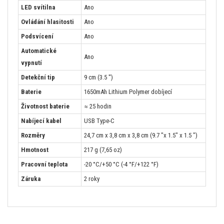
LED svítilna
Ano
Ovládání hlasitosti
Ano
Podsvícení
Ano
Automatické
Ano
vypnutí
Detekční tip
9 cm (3.5 '')
Baterie
1650mAh Lithium Polymer dobíjecí
Životnost baterie
≈ 25 hodin
Nabíjecí kabel
USB Type-C
Rozměry
24,7 cm x 3,8 cm x 3,8 cm (9.7 "x 1.5" x 1.5 ")
Hmotnost
217 g (7,65 oz)
Pracovní teplota
-20 °C/+50 °C (-4 °F/+122 °F)
Záruka
2 roky