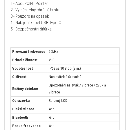
1 - AccuPOINT Pointer
2 - Vyměnitelný chránič hrotu
3 - Pouzdro na opasek
4 - Nabíjecí kabel USB Type-C
5 - Bezpečnostní šňůrka
Provozní frekvence
20kHz
Princip činnosti
VLF
Vodotěsnost
IP68 až 10 stop (3 m.)
Citlivost
Nastavitelné úrovně 9
Upozornění na zvuk / vibrace / zvuk a
Režimy detekce
vibrace
Obrazovka
Barevný LCD
Diskriminace
Ano
Bluetooth
Ano
Posun frekvence
Ano