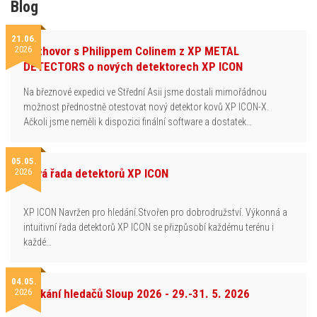
Blog
21.06.
2026
Rozhovor s Philippem Colinem z XP METAL
DETECTORS o nových detektorech XP ICON
Na březnové expedici ve Střední Asii jsme dostali mimořádnou
možnost přednostně otestovat nový detektor kovů XP ICON-X.
Ačkoli jsme neměli k dispozici finální software a dostatek…
05.05.
2026
Nová řada detektorů XP ICON
XP ICON Navržen pro hledání.Stvořen pro dobrodružství. Výkonná a
intuitivní řada detektorů XP ICON se přizpůsobí každému terénu i
každé…
04.05.
2026
Setkání hledačů Sloup 2026 - 29.-31. 5. 2026