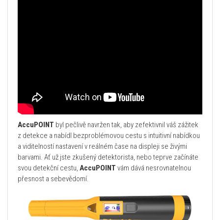
AccuPOINT
byl pečlivě navržen tak, aby zefektivnil váš zážitek
z detekce a nabídl bezproblémovou cestu s intuitivní nabídkou
a viditelností nastavení v reálném čase na displeji se živými
barvami. Ať už jste zkušený detektorista, nebo teprve začínáte
svou detekční cestu,
AccuPOINT
vám dává nesrovnatelnou
přesnost a sebevědomí.