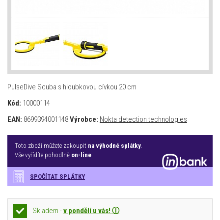
PulseDive Scuba s hloubkovou cívkou 20 cm
Kód:
10000114
EAN:
8699394001148
Výrobce:
Nokta detection technologies
Toto zboží můžete zakoupit
na výhodné splátky
.
Vše vyřídíte pohodlně
on-line
SPOČÍTAT SPLÁTKY
Skladem -
v pondělí u vás! ⓘ