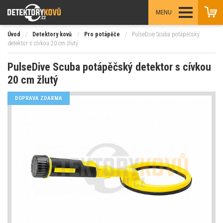
MENU
Úvod
/
Detektory kovů
/
Pro potápěče
/
PulseDive Scuba potápěčský
detektor s cívkou 20 cm žlutý
PulseDive Scuba potápěčský detektor s cívkou
20 cm žlutý
DOPRAVA ZDARMA