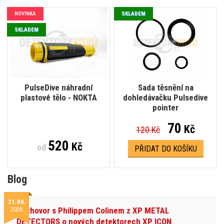
NOVINKA
SKLADEM
SKLADEM
PulseDive náhradní
Sada těsnění na
plastové tělo - NOKTA
dohledávačku Pulsedive
pointer
70
Kč
120 Kč
520
Kč
od
PŘIDAT DO KOŠÍKU
Blog
21.06.
2026
Rozhovor s Philippem Colinem z XP METAL
DETECTORS o nových detektorech XP ICON