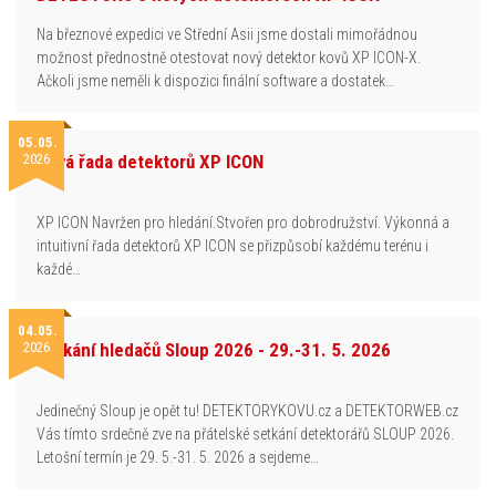
Na březnové expedici ve Střední Asii jsme dostali mimořádnou
možnost přednostně otestovat nový detektor kovů XP ICON-X.
Ačkoli jsme neměli k dispozici finální software a dostatek…
05.05.
2026
Nová řada detektorů XP ICON
XP ICON Navržen pro hledání.Stvořen pro dobrodružství. Výkonná a
intuitivní řada detektorů XP ICON se přizpůsobí každému terénu i
každé…
04.05.
2026
Setkání hledačů Sloup 2026 - 29.-31. 5. 2026
Jedinečný Sloup je opět tu! DETEKTORYKOVU.cz a DETEKTORWEB.cz
Vás tímto srdečně zve na přátelské setkání detektorářů SLOUP 2026.
Letošní termín je 29. 5.-31. 5. 2026 a sejdeme…