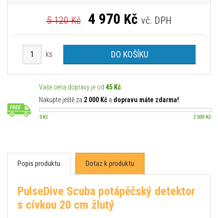
4 970
Kč
5 120 Kč
vč. DPH
DO KOŠÍKU
ks
Vaše cena dopravy je od
45 Kč
Nakupte ještě za
2 000 Kč
a
dopravu máte zdarma!
0 Kč
2 000 Kč
Popis produktu
Dotaz k produktu
PulseDive Scuba potápěčský detektor
s cívkou 20 cm žlutý