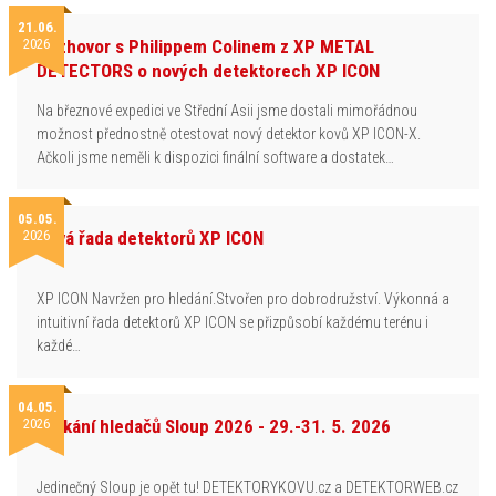
21.06.
2026
Rozhovor s Philippem Colinem z XP METAL
DETECTORS o nových detektorech XP ICON
Na březnové expedici ve Střední Asii jsme dostali mimořádnou
možnost přednostně otestovat nový detektor kovů XP ICON-X.
Ačkoli jsme neměli k dispozici finální software a dostatek…
05.05.
2026
Nová řada detektorů XP ICON
XP ICON Navržen pro hledání.Stvořen pro dobrodružství. Výkonná a
intuitivní řada detektorů XP ICON se přizpůsobí každému terénu i
každé…
04.05.
2026
Setkání hledačů Sloup 2026 - 29.-31. 5. 2026
Jedinečný Sloup je opět tu! DETEKTORYKOVU.cz a DETEKTORWEB.cz