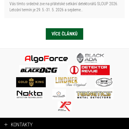
Vás tímto srdečně zve na přátelské setkání detektorářů SLOUP 2026.
Letošní termín je 29. 5.-31. 5. 2026 a sejdeme…
VÍCE ČLÁNKŮ
KONTAKTY