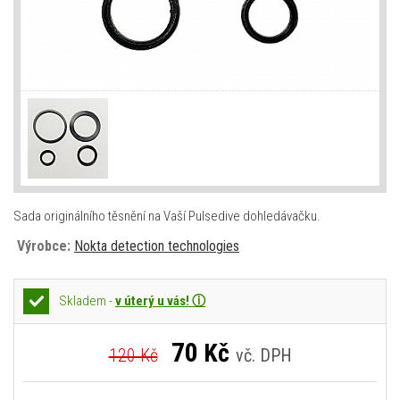
Sada originálního těsnění na Vaší Pulsedive dohledávačku.
Výrobce:
Nokta detection technologies
Skladem -
v úterý u vás! ⓘ
70
Kč
120 Kč
vč. DPH