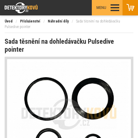
MENU
Úvod
/
Příslušenství
/
Náhradní díly
/
Sada těsnění na dohledávačku
Pulsedive pointer
Sada těsnění na dohledávačku Pulsedive
pointer