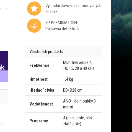
Výhradní dovozce renomovaných
je na
značek
XP PREMIUM POINT
Půjčovna detektorů
Vlastnosti produktu
Multifrekvence 4,
Frekvence
10, 15, 20 a 40 kHz
Hmotnost
1,4 kg
Hledací cívka
DD/Ø28 cm
ANO - do hloubky 3
Vodotěsnost
metrů
4 (park, pole, pláž,
Programy
zlaté pole)