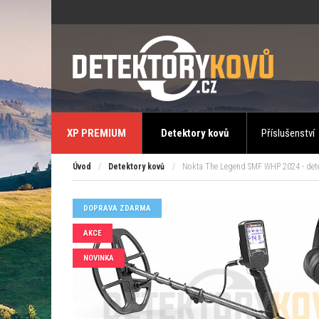
XP PREMIUM
Detektory kovů
Příslušenství
Úvod
/
Detektory kovů
/
Nokta The Legend SMF WHP 2024 - det
DOPRAVA ZDARMA
AKCE
NOVINKA