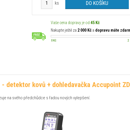
DO KOŠÍKU
ks
Vaše cena dopravy je od
45 Kč
Nakupte ještě za
2 000 Kč
a
dopravu máte zdar
0 Kč
2
- detektor kovů + dohledavačka Accupoint 
zuje na svého předchůdce s řadou nových vylepšení.