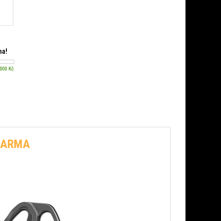
ma!
 000 Kč
ZDARMA