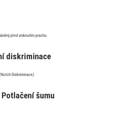
áněný před vniknutím prachu.
í diskriminace
 (Notch Diskriminace).
 Potlačení šumu