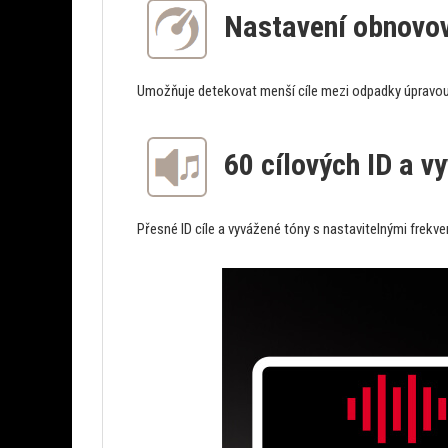
Nastavení obnovov
Umožňuje detekovat menší cíle mezi odpadky úpravou r
60 cílových ID a v
Přesné ID cíle a vyvážené tóny s nastavitelnými frekv