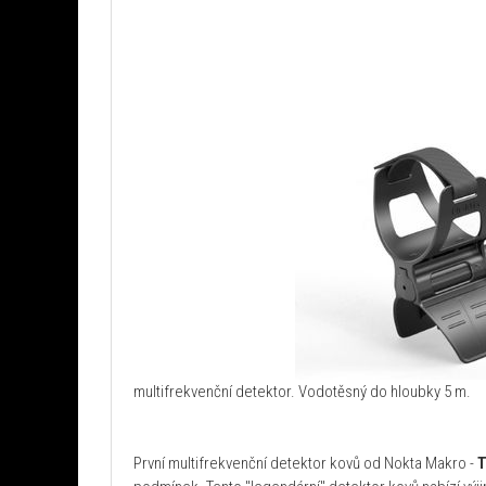
multifrekvenční detektor. Vodotěsný do hloubky 5 m.
První multifrekvenční detektor kovů od Nokta Makro -
T