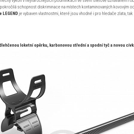
jimečný výkon v nejnáročnějších podmínkách ve svém světově uznávaném ro
a pokročilá schopnost diskriminace na místech kontaminovaných kovovým odp
e LEGEND
je vybaven vlastnostmi, které jsou vhodné i pro hledače zlata, tak
dlehčenou loketní opěrku, karbonovou střední a spodní tyč a novou cí