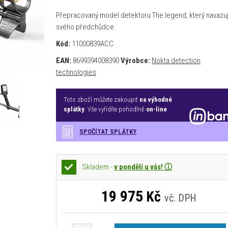
Přepracovaný model detektoru The legend, který navazu
svého předchůdce.
Kód:
11000839ACC
EAN:
8699394008390
Výrobce:
Nokta detection
technologies
Toto zboží můžete zakoupit
na výhodné
splátky
. Vše vyřídíte pohodlně
on-line
SPOČÍTAT SPLÁTKY
Skladem -
v pondělí u vás! ⓘ
19 975
Kč
vč. DPH