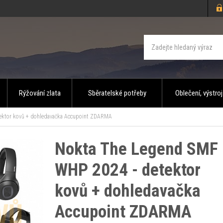
Rýžování zlata
Sběratelské potřeby
Oblečení, výstroj
ektor kovů + dohledavačka Accupoint ZDARMA
Nokta The Legend SMF
WHP 2024 - detektor
kovů + dohledavačka
Accupoint ZDARMA