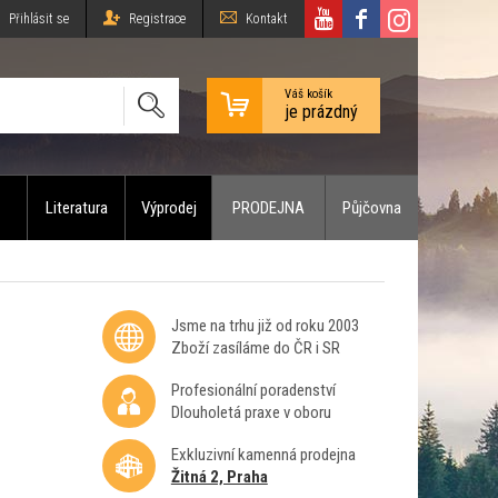
Přihlásit se
Registrace
Kontakt
Váš košík
je prázdný
Literatura
Výprodej
PRODEJNA
Půjčovna
Jsme na trhu již od roku 2003
Zboží zasíláme do ČR i SR
Profesionální poradenství
Dlouholetá praxe v oboru
Exkluzivní kamenná prodejna
Žitná 2, Praha