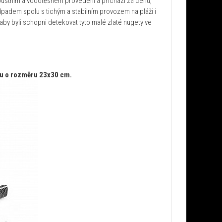
bustním a vodotěsném provedení a přichází za cenu,
adem spolu s tichým a stabilním provozem na pláži i
 aby byli schopni detekovat tyto malé zlaté nugety ve
vku o rozměru 23x30 cm.