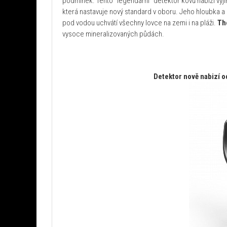
podmínek. Tento "legendární" detektor kovů nabízí vý
která nastavuje nový standard v oboru. Jeho hloubka 
pod vodou uchvátí všechny lovce na zemi i na pláži.
Th
vysoce mineralizovaných půdách.
Detektor nově nabizí o