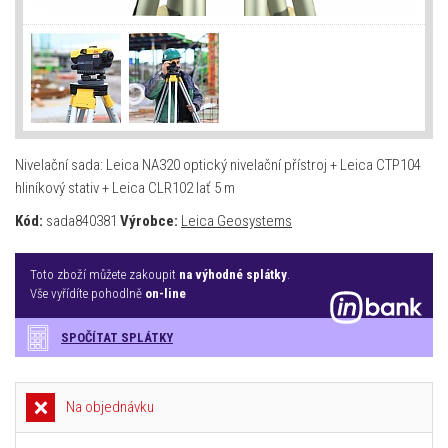
Nivelační sada: Leica NA320 optický nivelační přístroj + Leica CTP104
hliníkový stativ + Leica CLR102 lať 5 m
Kód:
sada840381
Výrobce:
Leica Geosystems
Toto zboží můžete zakoupit
na výhodné splátky
.
Vše vyřídíte pohodlně
on-line
SPOČÍTAT SPLÁTKY
Na objednávku