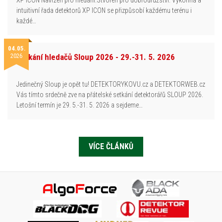
intuitivní řada detektorů XP ICON se přizpůsobí každému terénu i
každé…
04.05.
2026
Setkání hledačů Sloup 2026 - 29.-31. 5. 2026
Jedinečný Sloup je opět tu! DETEKTORYKOVU.cz a DETEKTORWEB.cz
Vás tímto srdečně zve na přátelské setkání detektorářů SLOUP 2026.
Letošní termín je 29. 5.-31. 5. 2026 a sejdeme…
VÍCE ČLÁNKŮ