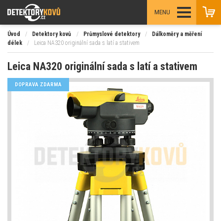
MENU
Úvod
/
Detektory kovů
/
Průmyslové detektory
/
Dálkoměry a měření
délek
/
Leica NA320 originální sada s latí a stativem
Leica NA320 originální sada s latí a stativem
DOPRAVA ZDARMA