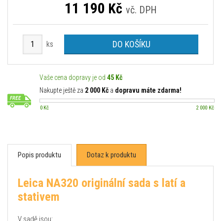
11 190
Kč
vč. DPH
DO KOŠÍKU
ks
Vaše cena dopravy je od
45 Kč
Nakupte ještě za
2 000 Kč
a
dopravu máte zdarma!
0 Kč
2 000 Kč
Popis produktu
Dotaz k produktu
Leica NA320 originální sada s latí a
stativem
V sadě jsou: