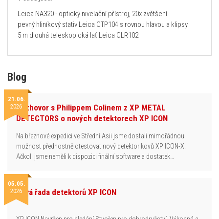
Leica NA320 - optický nivelační přístroj, 20x zvětšení
pevný hliníkový stativ Leica CTP104 s rovnou hlavou a klipsy
5 m dlouhá teleskopická lať Leica CLR102
Blog
21.06.
2026
Rozhovor s Philippem Colinem z XP METAL
DETECTORS o nových detektorech XP ICON
Na březnové expedici ve Střední Asii jsme dostali mimořádnou
možnost přednostně otestovat nový detektor kovů XP ICON-X.
Ačkoli jsme neměli k dispozici finální software a dostatek…
05.05.
2026
Nová řada detektorů XP ICON
XP ICON Navržen pro hledání.Stvořen pro dobrodružství. Výkonná a