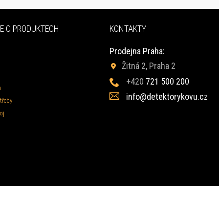
E O PRODUKTECH
KONTAKTY
Prodejna Praha:
Žitná 2, Praha 2
+420
721 500 200
a
info@detektorykovu.cz
třeby
oj