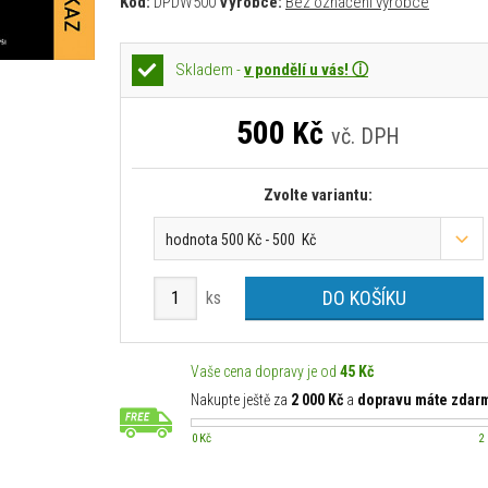
Kód:
DPDW500
Výrobce:
Bez označení výrobce
Skladem -
v pondělí u vás! ⓘ
500
Kč
vč. DPH
Zvolte variantu:
hodnota 500 Kč - 500 Kč
DO KOŠÍKU
ks
Vaše cena dopravy je od
45 Kč
Nakupte ještě za
2 000 Kč
a
dopravu máte zdar
0 Kč
2