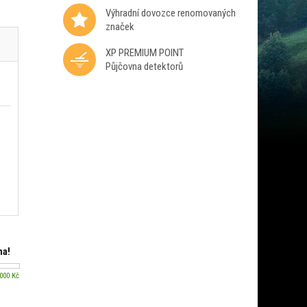
Výhradní dovozce renomovaných
značek
XP PREMIUM POINT
Půjčovna detektorů
ma!
 000 Kč