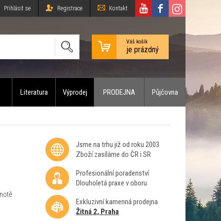
Přihlásit se
Registrace
Kontakt
Váš košík
je prázdný
Literatura
Výprodej
PRODEJNA
Půjčovna
Jsme na trhu již od roku 2003
Zboží zasíláme do ČR i SR
Profesionální poradenství
Dlouholetá praxe v oboru
dnotě
Exkluzivní kamenná prodejna
Žitná 2, Praha