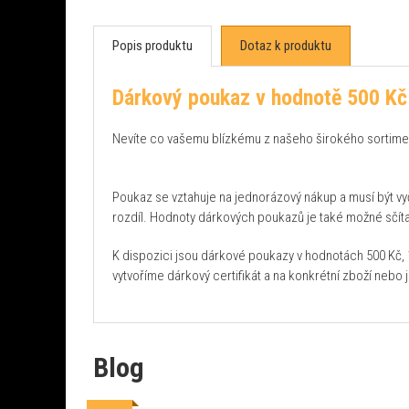
Popis produktu
Dotaz k produktu
Dárkový poukaz v hodnotě 500 Kč
Nevíte co vašemu blízkému z našeho širokého sortimen
Poukaz se vztahuje na jednorázový nákup a musí být vyč
rozdíl. Hodnoty dárkových poukazů je také možné sčíta
K dispozici jsou dárkové poukazy v hodnotách 500 Kč, 10
vytvoříme dárkový certifikát a na konkrétní zboží nebo 
Blog