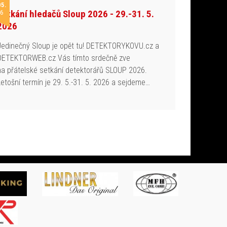
05.
Setkání hledačů Sloup 2026 - 29.-31. 5.
6
2026
Jedinečný Sloup je opět tu! DETEKTORYKOVU.cz a
DETEKTORWEB.cz Vás tímto srdečně zve
na přátelské setkání detektorářů SLOUP 2026.
Letošní termín je 29. 5.-31. 5. 2026 a sejdeme…