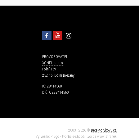
PROVOZOVATEL:
XONEL, s. r. o.
Polní 159
252 45 Dolní Břežany
IČ: 28414560
DIČ: CZ28414560
2003 - 2026 ©
Detektorykovu.cz
Vytvořilo:
Plugo
-
tvorba e-shopů
,
tvorba www stránek