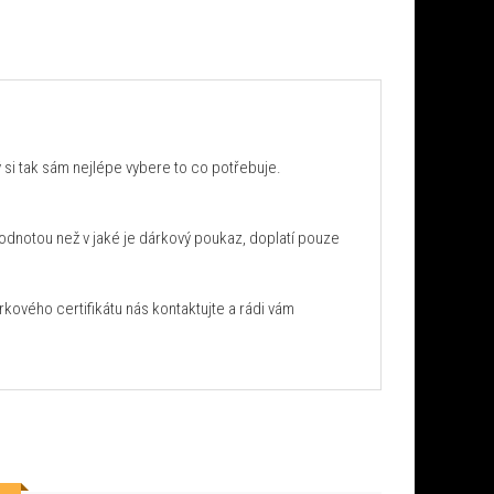
 si tak sám nejlépe vybere to co potřebuje.
hodnotou než v jaké je dárkový poukaz, doplatí pouze
rkového certifikátu nás kontaktujte a rádi vám