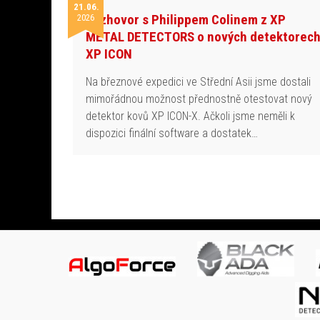
21.06.
Rozhovor s Philippem Colinem z XP
2026
METAL DETECTORS o nových detektorec
XP ICON
Na březnové expedici ve Střední Asii jsme dostali
mimořádnou možnost přednostně otestovat nový
detektor kovů XP ICON-X. Ačkoli jsme neměli k
dispozici finální software a dostatek…