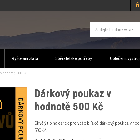
Rýžování zlata
Sběratelské potřeby
Oblečení, výstroj
v hodnotě 500 Kč
Dárkový poukaz v
hodnotě 500 Kč
Skvělý tip na dárek pro vaše blízké dárkový poukaz v ho
500 Kč.