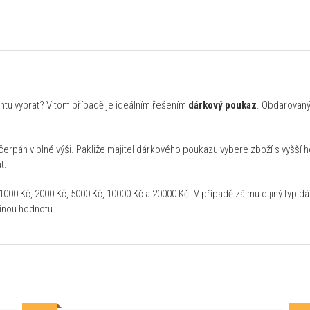
tu vybrat? V tom případě je ideálním řešením
dárkový poukaz
. Obdarovaný
erpán v plné výši. Pakliže majitel dárkového poukazu vybere zboží s vyšší 
t.
00 Kč, 2000 Kč, 5000 Kč, 10000 Kč a 20000 Kč. V případě zájmu o jiný typ dá
jinou hodnotu.