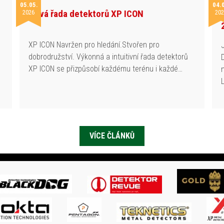
05.05.
04.
Nová řada detektorů XP ICON
2026
202
h
XP ICON Navržen pro hledání.Stvořen pro
dobrodružství. Výkonná a intuitivní řada detektorů
XP ICON se přizpůsobí každému terénu i každé…
VÍCE ČLÁNKŮ