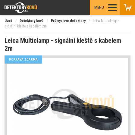
MENU
Úvod
/
Detektory kovů
/
Průmyslové detektory
/
Leica Multiclamp -
signální kleště s kabelem 2m
Leica Multiclamp - signální kleště s kabelem
2m
DOPRAVA ZDARMA