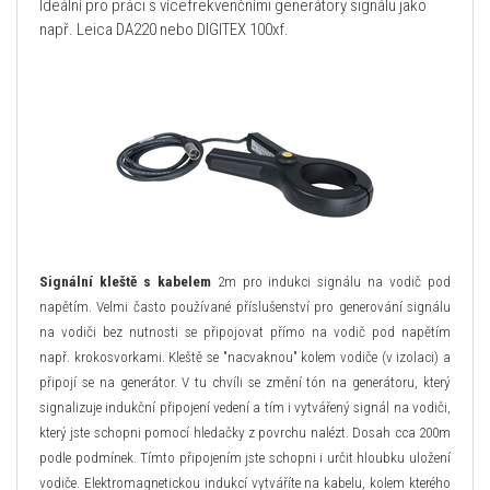
Ideální pro práci s vícefrekvenčními generátory signálu jako
např. Leica DA220 nebo DIGITEX 100xf.
Signální kleště s kabelem
2m pro indukci signálu na vodič pod
napětím. Velmi často používané příslušenství pro generování signálu
na vodiči bez nutnosti se připojovat přímo na vodič pod napětím
např. krokosvorkami. Kleště se "nacvaknou" kolem vodiče (v izolaci) a
připojí se na generátor. V tu chvíli se změní tón na generátoru, který
signalizuje indukční připojení vedení a tím i vytvářený signál na vodiči,
který jste schopni pomocí hledačky z povrchu nalézt. Dosah cca 200m
podle podmínek. Tímto připojením jste schopni i určit hloubku uložení
vodiče. Elektromagnetickou indukcí vytváříte na kabelu, kolem kterého