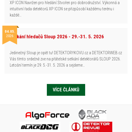
XP ICON Navržen pro hledání.Stvořen pro dobrodružství. Výkonná a
intuitivní řada detektorů XP ICON se přizpůsobí každému terénu i
každé…
04.05.
2026
Setkání hledačů Sloup 2026 - 29.-31. 5. 2026
Jedinečný Sloup je opět tu! DETEKTORYKOVU.cz a DETEKTORWEB.cz
Vás tímto srdečně zve na přátelské setkání detektorářů SLOUP 2026.
Letošní termín je 29. 5.-31. 5. 2026 a sejdeme…
VÍCE ČLÁNKŮ