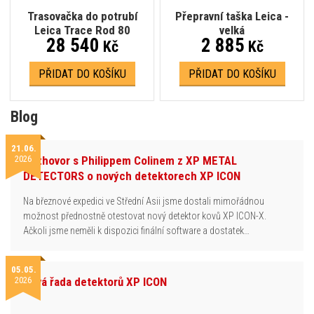
Trasovačka do potrubí
Přepravní taška Leica -
Leica Trace Rod 80
velká
28 540
2 885
Kč
Kč
PŘIDAT DO KOŠÍKU
PŘIDAT DO KOŠÍKU
Blog
21.06.
2026
Rozhovor s Philippem Colinem z XP METAL
DETECTORS o nových detektorech XP ICON
Na březnové expedici ve Střední Asii jsme dostali mimořádnou
možnost přednostně otestovat nový detektor kovů XP ICON-X.
Ačkoli jsme neměli k dispozici finální software a dostatek…
05.05.
2026
Nová řada detektorů XP ICON