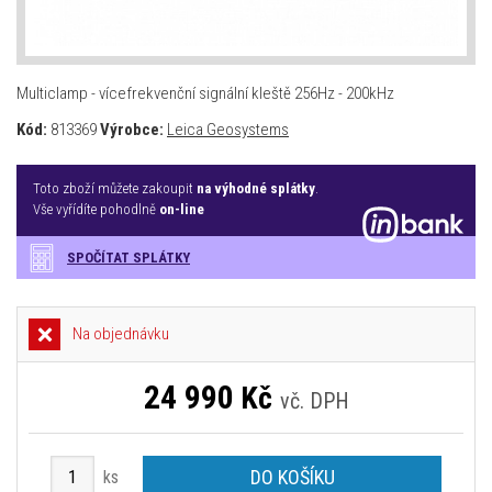
Multiclamp - vícefrekvenční signální kleště 256Hz - 200kHz
Kód:
813369
Výrobce:
Leica Geosystems
Toto zboží můžete zakoupit
na výhodné splátky
.
Vše vyřídíte pohodlně
on-line
SPOČÍTAT SPLÁTKY
Na objednávku
24 990
Kč
vč. DPH
DO KOŠÍKU
ks