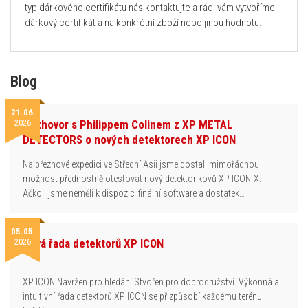
typ dárkového certifikátu nás kontaktujte a rádi vám vytvoříme
dárkový certifikát a na konkrétní zboží nebo jinou hodnotu.
Blog
21.06.
2026
Rozhovor s Philippem Colinem z XP METAL
DETECTORS o nových detektorech XP ICON
Na březnové expedici ve Střední Asii jsme dostali mimořádnou
možnost přednostně otestovat nový detektor kovů XP ICON-X.
Ačkoli jsme neměli k dispozici finální software a dostatek…
05.05.
2026
Nová řada detektorů XP ICON
XP ICON Navržen pro hledání.Stvořen pro dobrodružství. Výkonná a
intuitivní řada detektorů XP ICON se přizpůsobí každému terénu i