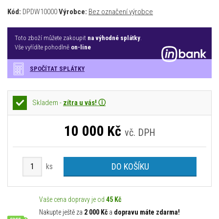
Kód:
DPDW10000
Výrobce:
Bez označení výrobce
Toto zboží můžete zakoupit
na výhodné splátky
.
Vše vyřídíte pohodlně
on-line
SPOČÍTAT SPLÁTKY
Skladem -
zítra u vás! ⓘ
10 000
Kč
vč. DPH
DO KOŠÍKU
ks
Vaše cena dopravy je od
45 Kč
Nakupte ještě za
2 000 Kč
a
dopravu máte zdarma!