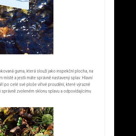
bkovaná guma, která slouží jako inspekční plocha, na
ém místě a jestli máte správně nastavený splav. Hlavní
ří po celé své ploše vířivé proudění, které výrazně
Při správně zvoleném sklonu splavu a odpovídajícímu