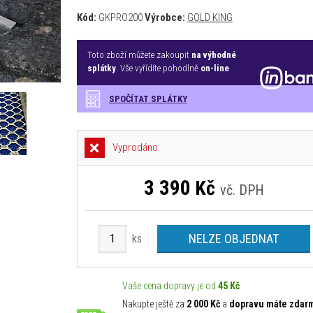
Kód:
GKPRO200
Výrobce:
GOLD KING
Toto zboží můžete zakoupit
na výhodné
splátky
. Vše vyřídíte pohodlně
on-line
SPOČÍTAT SPLÁTKY
Vyprodáno
3 390
Kč
vč. DPH
NELZE OBJEDNAT
ks
Vaše cena dopravy je od
45 Kč
Nakupte ještě za
2 000 Kč
a
dopravu máte zdar