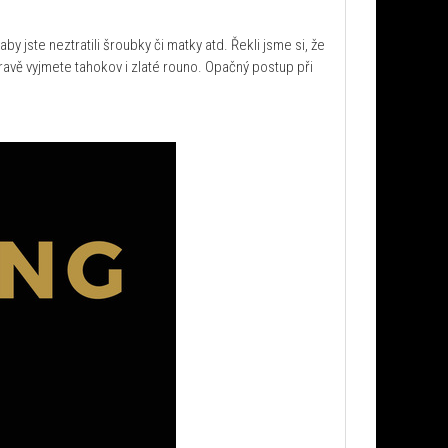
y jste neztratili šroubky či matky atd. Řekli jsme si, že
hravě vyjmete tahokov i zlaté rouno. Opačný postup při