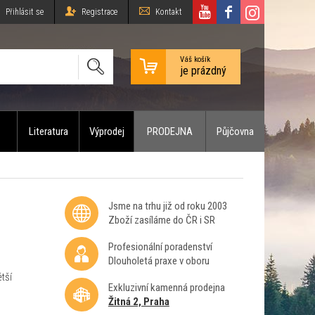
Přihlásit se
Registrace
Kontakt
Váš košík
je prázdný
Literatura
Výprodej
PRODEJNA
Půjčovna
Jsme na trhu již od roku 2003
Zboží zasíláme do ČR i SR
Profesionální poradenství
Dlouholetá praxe v oboru
ětší
Exkluzivní kamenná prodejna
Žitná 2, Praha