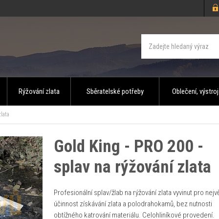
Rýžování zlata
Sběratelské potřeby
Oblečení, výstroj
lata
Gold King - PRO 200 -
splav na rýžování zlata
Profesionální splav/žlab na rýžování zlata vyvinut pro nejv
účinnost získávání zlata a polodrahokamů, bez nutnosti
obtížného katrování materiálu. Celohliníkové provedení.