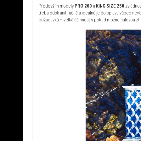
Především modely
PRO 200
a
KING SIZE 250
zvládnou
třeba odstranit ručně a ideálně je do splavu vůbec nev
požadavků – velká účinnost s pokud možno nulovou ztrát