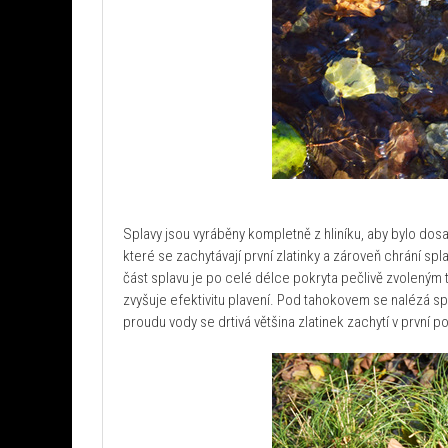
Splavy jsou vyráběny kompletně z hliníku, aby bylo dos
které se zachytávají první zlatinky a zároveň chrání spl
část splavu je po celé délce pokryta pečlivě zvoleným 
zvyšuje efektivitu plavení. Pod tahokovem se nalézá sp
proudu vody se drtivá většina zlatinek zachytí v první p