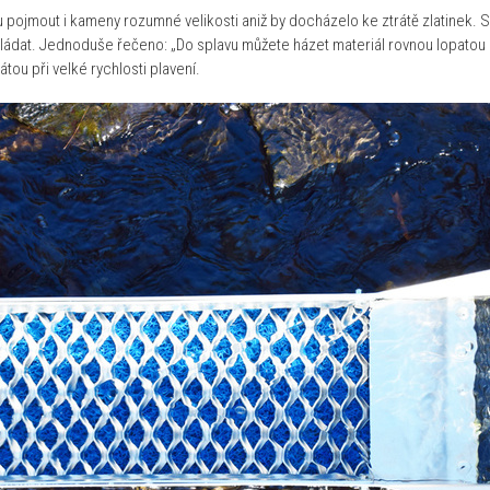
 pojmout i kameny rozumné velikosti aniž by docházelo ke ztrátě zlatinek. 
kládat. Jednoduše řečeno: „Do splavu můžete házet materiál rovnou lopatou b
ou při velké rychlosti plavení.