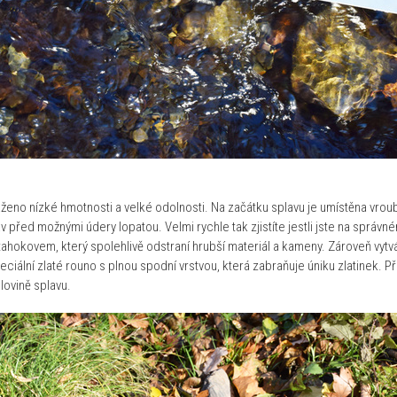
aženo nízké hmotnosti a velké odolnosti. Na začátku splavu je umístěna vrou
av před možnými údery lopatou. Velmi rychle tak zjistíte jestli jste na správn
tahokovem, který spolehlivě odstraní hrubší materiál a kameny. Zároveň vytvá
eciální zlaté rouno s plnou spodní vrstvou, která zabraňuje úniku zlatinek. 
olovině splavu.