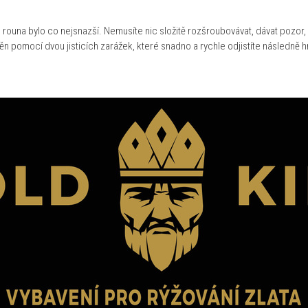
rouna bylo co nejsnazší. Nemusíte nic složitě rozšroubovávat, dávat pozor, ab
těn pomocí dvou jisticích zarážek, které snadno a rychle odjistíte následně 