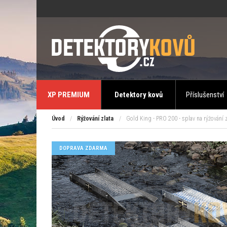
XP PREMIUM
Detektory kovů
Příslušenství
Úvod
/
Rýžování zlata
/
Gold King - PRO 200 - splav na rýžování z
DOPRAVA ZDARMA