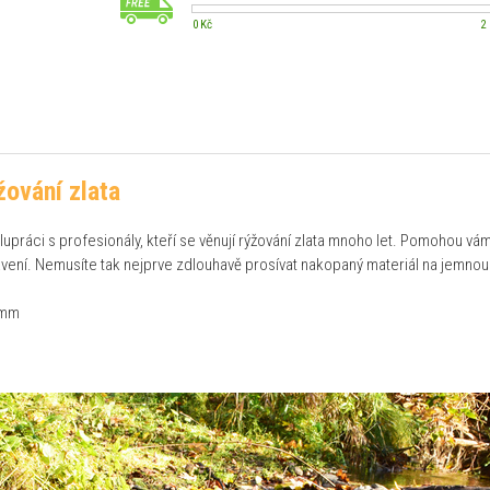
0 Kč
2
žování zlata
lupráci s profesionály, kteří se věnují rýžování zlata mnoho let. Pomohou vám
plavení. Nemusíte tak nejprve zdlouhavě prosívat nakopaný materiál na jemnou
 mm