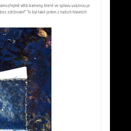
Samozřejmě větší kameny, které ve splavu uváznou je
ez zdržování!" To byl také jeden z našich hlavních