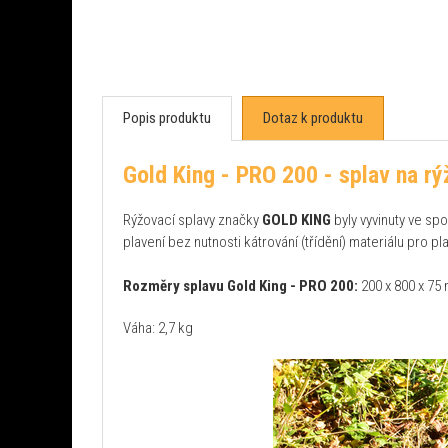
Popis produktu
Dotaz k produktu
Gold King - PRO 200 - splav na rý
Rýžovací splavy značky
GOLD KING
byly vyvinuty ve spo
plavení bez nutnosti kátrování (třídění) materiálu pro 
Rozměry splavu Gold King - PRO 200:
200 x 800 x 75
Váha: 2,7 kg