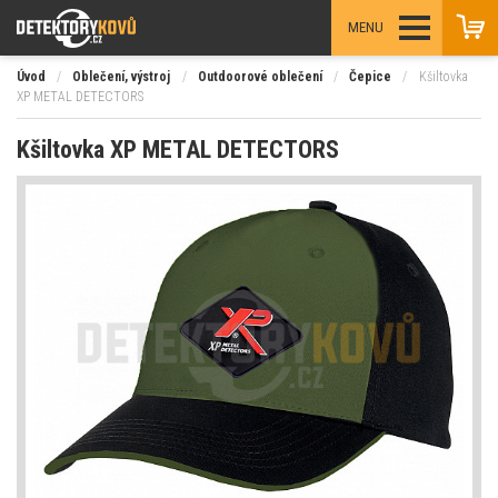
MENU
Úvod
/
Oblečení, výstroj
/
Outdoorové oblečení
/
Čepice
/
Kšiltovka
XP METAL DETECTORS
Kšiltovka XP METAL DETECTORS