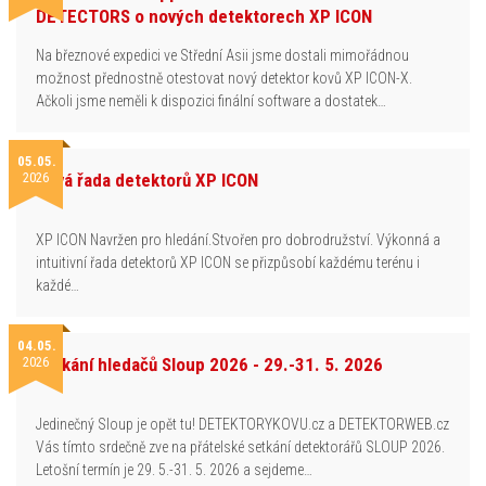
DETECTORS o nových detektorech XP ICON
Na březnové expedici ve Střední Asii jsme dostali mimořádnou
možnost přednostně otestovat nový detektor kovů XP ICON-X.
Ačkoli jsme neměli k dispozici finální software a dostatek…
05.05.
2026
Nová řada detektorů XP ICON
XP ICON Navržen pro hledání.Stvořen pro dobrodružství. Výkonná a
intuitivní řada detektorů XP ICON se přizpůsobí každému terénu i
každé…
04.05.
2026
Setkání hledačů Sloup 2026 - 29.-31. 5. 2026
Jedinečný Sloup je opět tu! DETEKTORYKOVU.cz a DETEKTORWEB.cz
Vás tímto srdečně zve na přátelské setkání detektorářů SLOUP 2026.
Letošní termín je 29. 5.-31. 5. 2026 a sejdeme…