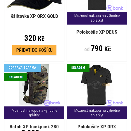
Kšiltovka XP ORX GOLD
Možnost nákupu na výhodné
splátky!
Polokošile XP DEUS
320
Kč
790
Kč
od
PŘIDAT DO KOŠÍKU
DOPRAVA ZDARMA
SKLADEM
SKLADEM
Možnost nákupu na výhodné
Možnost nákupu na výhodné
splátky!
splátky!
Batoh XP backpack 280
Polokošile XP ORX