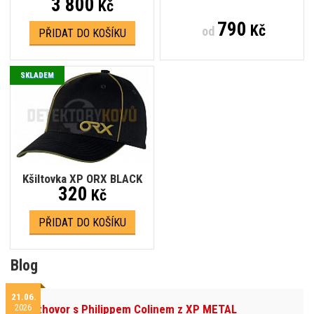
3 800
Kč
790
Kč
od
PŘIDAT DO KOŠÍKU
SKLADEM
Kšiltovka XP ORX BLACK
320
Kč
PŘIDAT DO KOŠÍKU
Blog
21.06.
2026
Rozhovor s Philippem Colinem z XP METAL