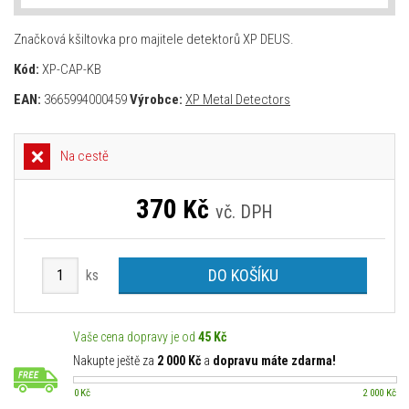
Značková kšiltovka pro majitele detektorů XP DEUS.
Kód:
XP-CAP-KB
EAN:
3665994000459
Výrobce:
XP Metal Detectors
Na cestě
370
Kč
vč. DPH
DO KOŠÍKU
ks
Vaše cena dopravy je od
45 Kč
Nakupte ještě za
2 000 Kč
a
dopravu máte zdarma!
0 Kč
2 000 Kč