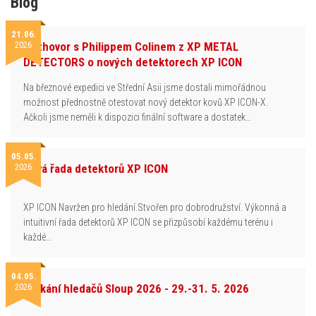
Blog
21.06.
2026
Rozhovor s Philippem Colinem z XP METAL
DETECTORS o nových detektorech XP ICON
Na březnové expedici ve Střední Asii jsme dostali mimořádnou
možnost přednostně otestovat nový detektor kovů XP ICON-X.
Ačkoli jsme neměli k dispozici finální software a dostatek…
05.05.
2026
Nová řada detektorů XP ICON
XP ICON Navržen pro hledání.Stvořen pro dobrodružství. Výkonná a
intuitivní řada detektorů XP ICON se přizpůsobí každému terénu i
každé…
04.05.
2026
Setkání hledačů Sloup 2026 - 29.-31. 5. 2026