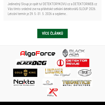
Jedinečný Sloup je opět tu! DETEKTORYKOVU.cz a DETEKTORWEB.cz
Vás tímto srdečně zve na přátelské setkání detektorářů SLOUP 2026.
Letošní termín je 29. 5.-31. 5. 2026 a sejdeme…
VÍCE ČLÁNKŮ