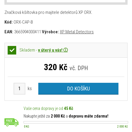
Značková kšiltovka pro majitele detektorů XP ORX.
Kód:
ORX-CAP-B
EAN:
3665994000411
Výrobce:
XP Metal Detectors
Skladem -
v úterý u vás! ⓘ
320
Kč
vč. DPH
DO KOŠÍKU
ks
Vaše cena dopravy je od
45 Kč
Nakupte ještě za
2 000 Kč
a
dopravu máte zdarma!
0 Kč
2 000 Kč