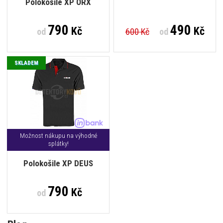
Polokošile XP ORX
790
490
Kč
Kč
od
600 Kč
od
SKLADEM
Možnost nákupu na výhodné
splátky!
Polokošile XP DEUS
790
Kč
od