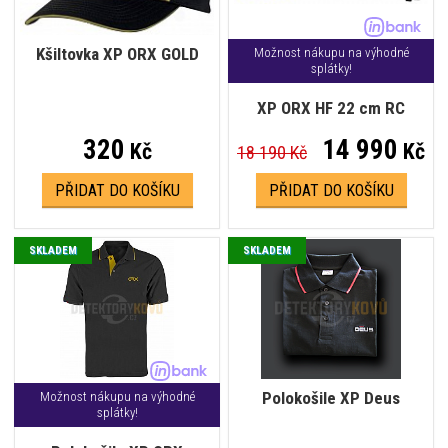
Kšiltovka XP ORX GOLD
Možnost nákupu na výhodné
splátky!
XP ORX HF 22 cm RC
320
14 990
Kč
Kč
18 190 Kč
PŘIDAT DO KOŠÍKU
PŘIDAT DO KOŠÍKU
SKLADEM
SKLADEM
Polokošile XP Deus
Možnost nákupu na výhodné
splátky!