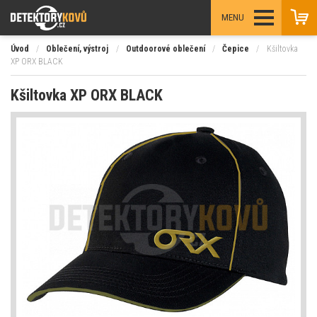
MENU
Úvod
/
Oblečení, výstroj
/
Outdoorové oblečení
/
Čepice
/
Kšiltovka
XP ORX BLACK
Kšiltovka XP ORX BLACK