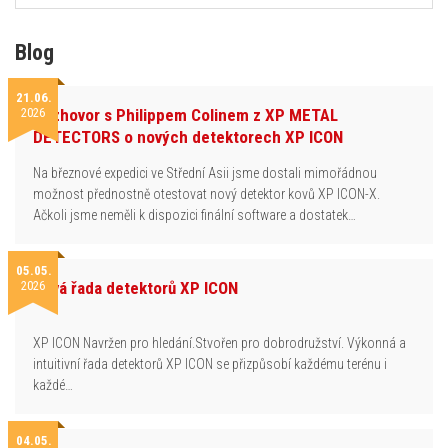
Blog
21.06.
2026
Rozhovor s Philippem Colinem z XP METAL
DETECTORS o nových detektorech XP ICON
Na březnové expedici ve Střední Asii jsme dostali mimořádnou
možnost přednostně otestovat nový detektor kovů XP ICON-X.
Ačkoli jsme neměli k dispozici finální software a dostatek…
05.05.
2026
Nová řada detektorů XP ICON
XP ICON Navržen pro hledání.Stvořen pro dobrodružství. Výkonná a
intuitivní řada detektorů XP ICON se přizpůsobí každému terénu i
každé…
04.05.