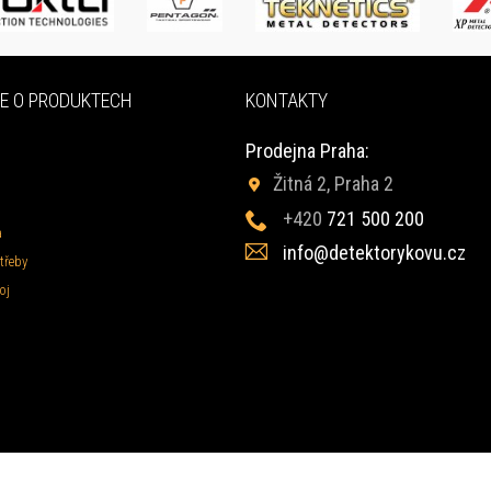
E O PRODUKTECH
KONTAKTY
Prodejna Praha:
Žitná 2, Praha 2
+420
721 500 200
a
info@detektorykovu.cz
třeby
oj