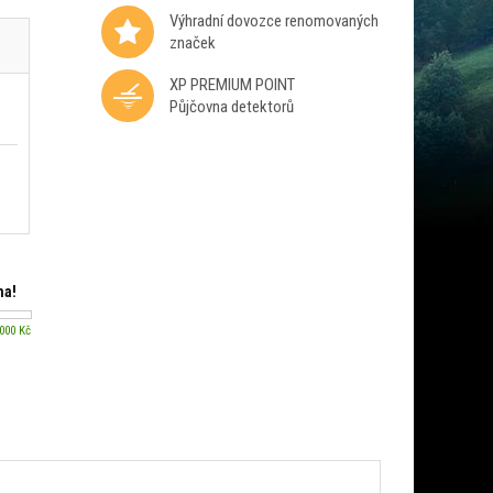
Výhradní dovozce renomovaných
značek
XP PREMIUM POINT
Půjčovna detektorů
ma!
 000 Kč