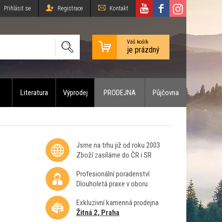
Přihlásit se
Registrace
Kontakt
Váš košík
je prázdný
Literatura
Výprodej
PRODEJNA
Půjčovna
Jsme na trhu již od roku 2003
Zboží zasíláme do ČR i SR
Profesionální poradenství
Dlouholetá praxe v oboru
Exkluzivní kamenná prodejna
Žitná 2, Praha