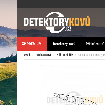
XP PREMIUM
Detektory kovů
Příslušenství
Úvod
/
Příslušenství
/
Náhradní díly
/
Guma boční jednotky 