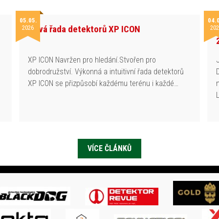
05.05.
04.
Nová řada detektorů XP ICON
2026
202
h
XP ICON Navržen pro hledání.Stvořen pro
dobrodružství. Výkonná a intuitivní řada detektorů
XP ICON se přizpůsobí každému terénu i každé…
VÍCE ČLÁNKŮ