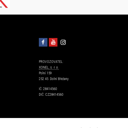
PROVOZOVATEL:
XONEL, s. r. o.
Polní 159
252 45 Dolní Břežany
IČ: 28414560
DIČ: CZ28414560