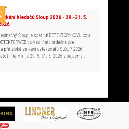
05.
Setkání hledačů Sloup 2026 - 29.-31. 5.
6
2026
Jedinečný Sloup je opět tu! DETEKTORYKOVU.cz a
DETEKTORWEB.cz Vás tímto srdečně zve
na přátelské setkání detektorářů SLOUP 2026.
Letošní termín je 29. 5.-31. 5. 2026 a sejdeme…