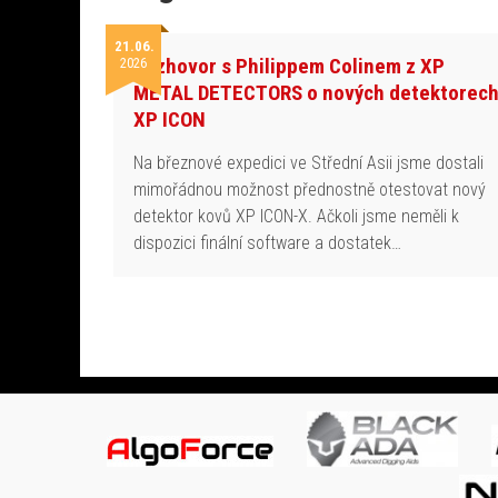
21.06.
Rozhovor s Philippem Colinem z XP
2026
METAL DETECTORS o nových detektorec
XP ICON
Na březnové expedici ve Střední Asii jsme dostali
mimořádnou možnost přednostně otestovat nový
detektor kovů XP ICON-X. Ačkoli jsme neměli k
dispozici finální software a dostatek…