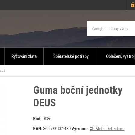
Rýžování zlata
Sběratelské potřeby
Oblečení, výstroj
DEUS
Guma boční jednotky
DEUS
Kód:
D086
EAN:
3665994002439
Výrobce:
XP Metal Detectors