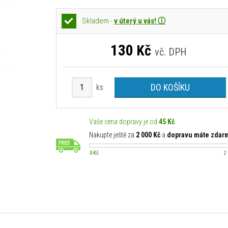
Skladem -
v úterý u vás! ⓘ
130
Kč
vč. DPH
DO KOŠÍKU
ks
Vaše cena dopravy je od
45 Kč
Nakupte ještě za
2 000 Kč
a
dopravu máte zdar
0 Kč
2