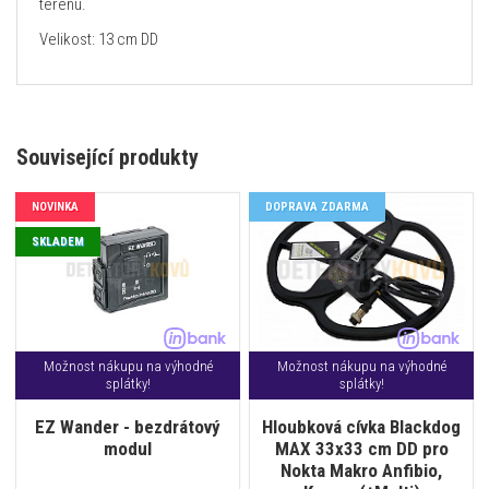
terénu.
Velikost: 13 cm DD
Související produkty
NOVINKA
DOPRAVA ZDARMA
SKLADEM
Možnost nákupu na výhodné
Možnost nákupu na výhodné
splátky!
splátky!
EZ Wander - bezdrátový
Hloubková cívka Blackdog
modul
MAX 33x33 cm DD pro
Nokta Makro Anfibio,