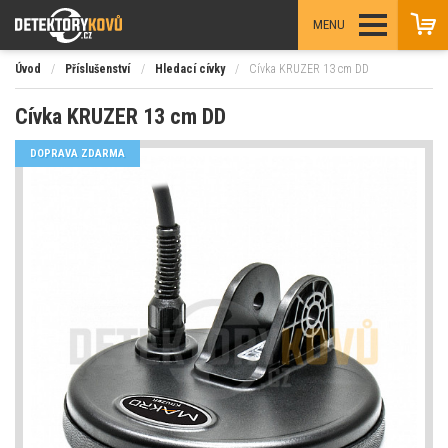
MENU
Úvod
/
Příslušenství
/
Hledací cívky
/
Cívka KRUZER 13 cm DD
Cívka KRUZER 13 cm DD
DOPRAVA ZDARMA