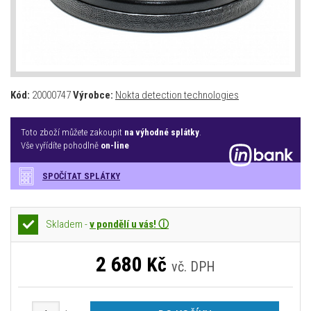
Kód:
20000747
Výrobce:
Nokta detection technologies
Toto zboží můžete zakoupit
na výhodné splátky
.
Vše vyřídíte pohodlně
on-line
SPOČÍTAT SPLÁTKY
Skladem -
v pondělí u vás! ⓘ
2 680
Kč
vč. DPH