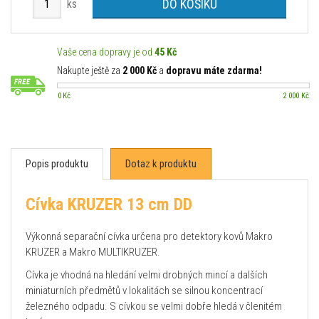
DO KOŠÍKU
ks
Vaše cena dopravy je od
45 Kč
Nakupte ještě za
2 000 Kč
a
dopravu máte zdarma!
0 Kč
2 000 Kč
Popis produktu
Dotaz k produktu
Cívka KRUZER 13 cm DD
Výkonná separační cívka určena pro detektory kovů Makro
KRUZER a Makro MULTIKRUZER.
Cívka je vhodná na hledání velmi drobných mincí a dalších
miniaturních předmětů v lokalitách se silnou koncentrací
železného odpadu. S cívkou se velmi dobře hledá v členitém