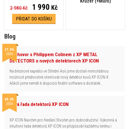
Kruzer (+Multi)
1 990
Kč
2 980 Kč
PŘIDAT DO KOŠÍKU
Blog
21.06.
2026
Rozhovor s Philippem Colinem z XP METAL
DETECTORS o nových detektorech XP ICON
Na březnové expedici ve Střední Asii jsme dostali mimořádnou
možnost přednostně otestovat nový detektor kovů XP ICON-X.
Ačkoli jsme neměli k dispozici finální software a dostatek…
05.05.
2026
Nová řada detektorů XP ICON
XP ICON Navržen pro hledání.Stvořen pro dobrodružství. Výkonná a
intuitivní řada detektorů XP ICON se přizpůsobí každému terénu i