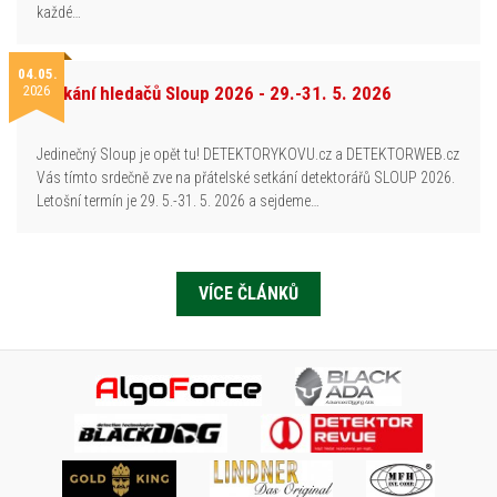
každé…
04.05.
2026
Setkání hledačů Sloup 2026 - 29.-31. 5. 2026
Jedinečný Sloup je opět tu! DETEKTORYKOVU.cz a DETEKTORWEB.cz
Vás tímto srdečně zve na přátelské setkání detektorářů SLOUP 2026.
Letošní termín je 29. 5.-31. 5. 2026 a sejdeme…
VÍCE ČLÁNKŮ