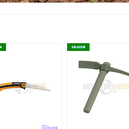
M
SKLADEM