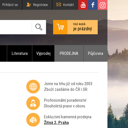
Přihlásit se
Registrace
Kontakt
Váš košík
je prázdný
Literatura
Výprodej
PRODEJNA
Půjčovna
Jsme na trhu již od roku 2003
Zboží zasíláme do ČR i SR
Profesionální poradenství
Dlouholetá praxe v oboru
Exkluzivní kamenná prodejna
Žitná 2, Praha