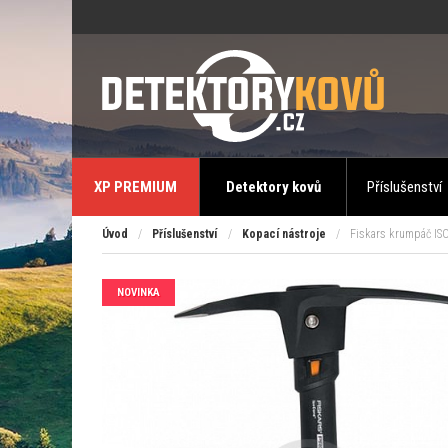
XP PREMIUM
Detektory kovů
Příslušenství
Úvod
/
Příslušenství
/
Kopací nástroje
/
Fiskars krumpáč IS
NOVINKA