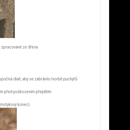
i zpracované ze dřeva
spočívá dlaň, aby se zabránilo tvorbě puchýřů
ícím před poškozením přepětím
ě (motykový konec)