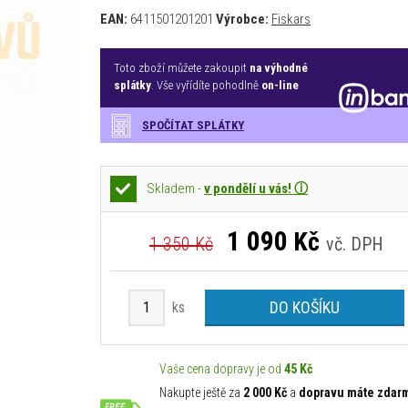
EAN:
6411501201201
Výrobce:
Fiskars
Toto zboží můžete zakoupit
na výhodné
splátky
. Vše vyřídíte pohodlně
on-line
SPOČÍTAT SPLÁTKY
Skladem -
v pondělí u vás! ⓘ
1 090
Kč
1 350 Kč
vč. DPH
DO KOŠÍKU
ks
Vaše cena dopravy je od
45 Kč
Nakupte ještě za
2 000 Kč
a
dopravu máte zdar