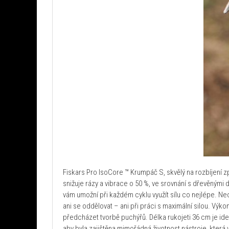
Fiskars Pro IsoCore ™ Krumpáč S, skvělý na rozbíjení
snižuje rázy a vibrace o 50 %, ve srovnání s dřevěnými
vám umožní při každém cyklu využít sílu co nejlépe. 
ani se oddělovat – ani při práci s maximální silou. Vý
předcházet tvorbě puchýřů. Délka rukojeti 36 cm je ide
aby byla zajištěna mimořádná životnost nástroje, která v