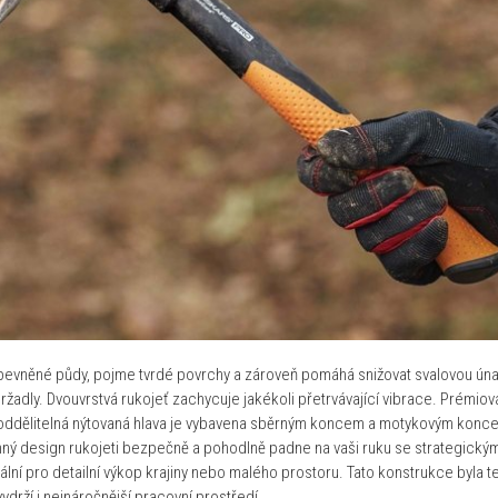
 zpevněné půdy, pojme tvrdé povrchy a zároveň pomáhá snižovat svalovou ún
 držadly. Dvouvrstvá rukojeť zachycuje jakékoli přetrvávající vibrace. Prémi
Neoddělitelná nýtovaná hlava je vybavena sběrným koncem a motykovým konce
konný design rukojeti bezpečně a pohodlně padne na vaši ruku se strategický
ální pro detailní výkop krajiny nebo malého prostoru. Tato konstrukce byla t
ydrží i nejnáročnější pracovní prostředí.