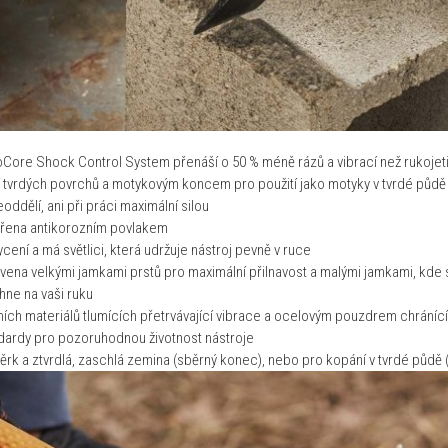
Core Shock Control System přenáší o 50 % méně rázů a vibrací než rukojet
 tvrdých povrchů a motykovým koncem pro použití jako motyky v tvrdé půdě
ddělí, ani při práci maximální silou
třena antikorozním povlakem
ení a má světlici, která udržuje nástroj pevně v ruce
bavena velkými jamkami prstů pro maximální přilnavost a malými jamkami, kde 
hne na vaši ruku
čních materiálů tlumících přetrvávající vibrace a ocelovým pouzdrem chrán
ndardy pro pozoruhodnou životnost nástroje
 štěrk a ztvrdlá, zaschlá zemina (sběrný konec), nebo pro kopání v tvrdé půd