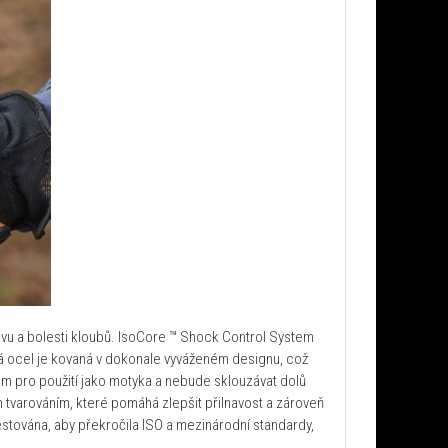
avu a bolesti kloubů. IsoCore ™ Shock Control System
ová ocel je kovaná v dokonale vyváženém designu, což
m pro použití jako motyka a nebude sklouzávat dolů
m tvarováním, které pomáhá zlepšit přilnavost a zároveň
estována, aby překročila ISO a mezinárodní standardy,