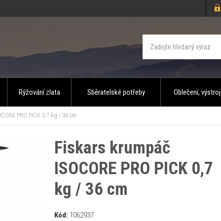
Rýžování zlata
Sběratelské potřeby
Oblečení, výstroj
OCORE PRO PICK 0,7 kg / 36 cm
Fiskars krumpáč
ISOCORE PRO PICK 0,7
kg / 36 cm
Kód:
1062937