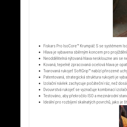
Fiskars Pro IsoCore™ Krumpáč S se systémem Iso
Hlava je vybavena sběrným koncem pro projíždění
Neoddělitelná nýtovaná hlava nesklouzne ani se neo
Kovaná, tepelně zpracovaná ocelová hlava je opa
Tvarovaná rukojeť SoftGrip™ nabízí přirozené uchyc
Patentovaná, strategická struktura rukojeti je vy
Izolační návlek zachycuje počáteční ráz, než dosá
Dvouvrstvá rukojeť se vyznačuje kombinací izola
Testováno, aby překročilo ISO a mezinárodní sta
Ideální pro rozbíjení skalnatých povrchů, jako je