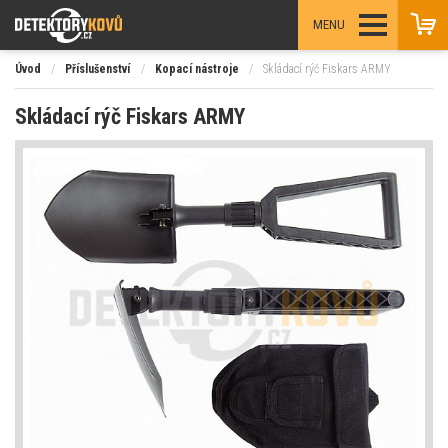
MENU
Úvod
/
Příslušenství
/
Kopací nástroje
/
Skládací rýč Fiskars ARMY
Skládací rýč Fiskars ARMY