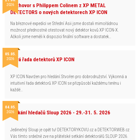
2026
Rozhovor s Philippem Colinem z XP METAL
DETECTORS o nových detektorech XP ICON
Na březnové expedici ve Střední Asii jsme dostali mimořádnou
možnost přednostně otestovat nový detektor kovů XP ICON-X.
Ačkoli jsme neměli k dispozici finální software a dostatek…
05.05.
2026
Nová řada detektorů XP ICON
XP ICON Navržen pro hledání.Stvořen pro dobrodružství. Výkonná a
intuitivní řada detektorů XP ICON se přizpůsobí každému terénu i
každé…
04.05.
2026
Setkání hledačů Sloup 2026 - 29.-31. 5. 2026
Jedinečný Sloup je opět tu! DETEKTORYKOVU.cz a DETEKTORWEB.cz
Vás tímto srdečně zve na přátelské setkání detektorářů SLOUP 2026.