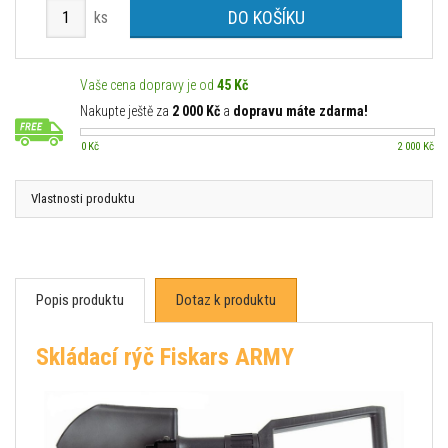
DO KOŠÍKU
ks
Vaše cena dopravy je od
45 Kč
Nakupte ještě za
2 000 Kč
a
dopravu máte zdarma!
0 Kč
2 000 Kč
Vlastnosti produktu
Popis produktu
Dotaz k produktu
Skládací rýč Fiskars ARMY