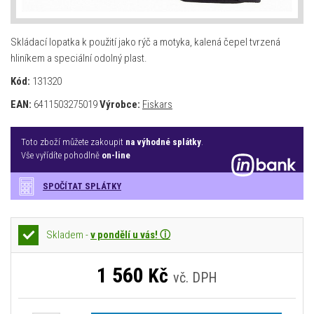
Skládací lopatka k použití jako rýč a motyka, kalená čepel tvrzená
hliníkem a speciální odolný plast.
Kód:
131320
EAN:
6411503275019
Výrobce:
Fiskars
Toto zboží můžete zakoupit
na výhodné splátky
.
Vše vyřídíte pohodlně
on-line
SPOČÍTAT SPLÁTKY
Skladem -
v pondělí u vás! ⓘ
1 560
Kč
vč. DPH