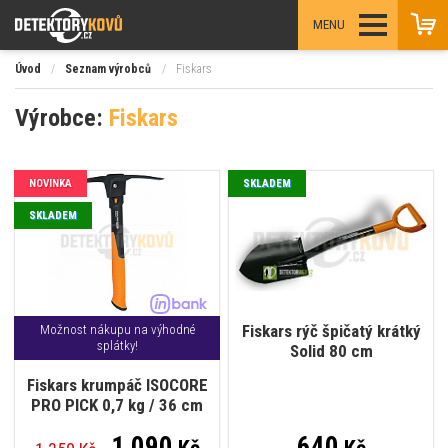
MENU
Úvod
/
Seznam výrobců
/
Fiskars
Výrobce:
Fiskars
NOVINKA
SKLADEM
SKLADEM
Fiskars rýč špičatý krátký
Možnost nákupu na výhodné
splátky!
Solid 80 cm
Fiskars krumpáč ISOCORE
PRO PICK 0,7 kg / 36 cm
1 090
640