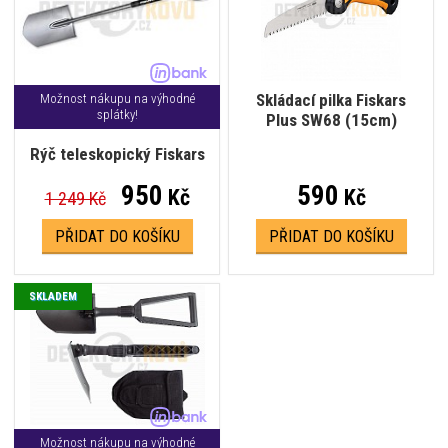
Skládací pilka Fiskars
Možnost nákupu na výhodné
splátky!
Plus SW68 (15cm)
Rýč teleskopický Fiskars
950
590
Kč
Kč
1 249 Kč
PŘIDAT DO KOŠÍKU
PŘIDAT DO KOŠÍKU
SKLADEM
Možnost nákupu na výhodné