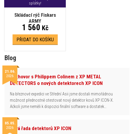
splátky!
Skládací rýč Fiskars
ARMY
1 560
Kč
PŘIDAT DO KOŠÍKU
Blog
21.06.
2026
Rozhovor s Philippem Colinem z XP METAL
DETECTORS o nových detektorech XP ICON
Na březnové expedici ve Střední Asii jsme dostali mimořádnou
možnost přednostně otestovat nový detektor kovů XP ICON-X.
Ačkoli jsme neměli k dispozici finální software a dostatek…
05.05.
2026
Nová řada detektorů XP ICON