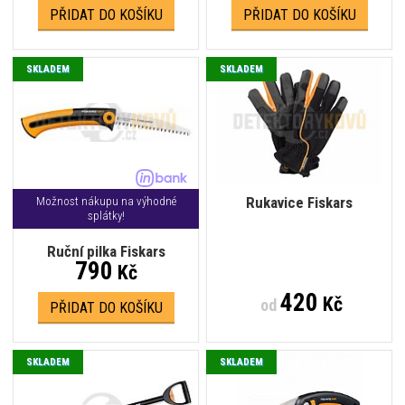
PŘIDAT DO KOŠÍKU
PŘIDAT DO KOŠÍKU
SKLADEM
SKLADEM
Rukavice Fiskars
Možnost nákupu na výhodné
splátky!
Ruční pilka Fiskars
790
Kč
420
Kč
od
PŘIDAT DO KOŠÍKU
SKLADEM
SKLADEM