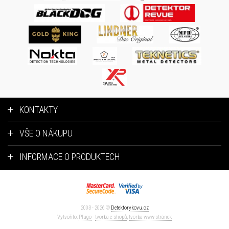
KONTAKTY
VŠE O NÁKUPU
INFORMACE O PRODUKTECH
2003 - 2026 ©
Detektorykovu.cz
Vytvořilo:
Plugo
-
tvorba e-shopů
,
tvorba www stránek