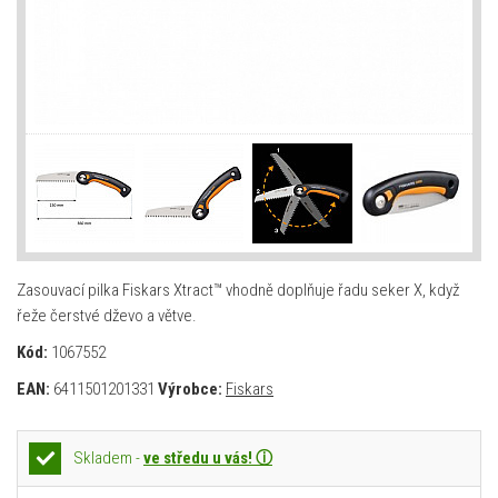
Zasouvací pilka Fiskars Xtract™ vhodně doplňuje řadu seker X, když
řeže čerstvé dževo a větve.
Kód:
1067552
EAN:
6411501201331
Výrobce:
Fiskars
Skladem -
ve středu u vás! ⓘ