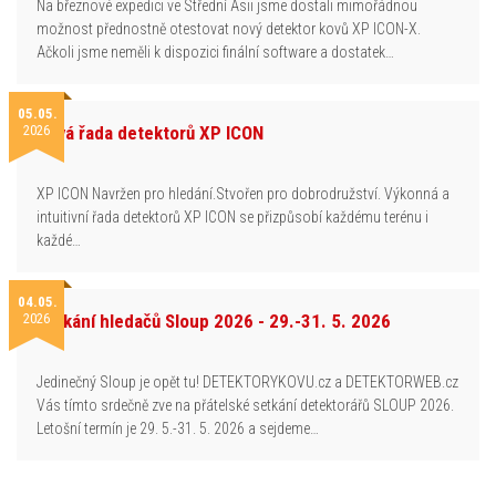
Na březnové expedici ve Střední Asii jsme dostali mimořádnou
možnost přednostně otestovat nový detektor kovů XP ICON-X.
Ačkoli jsme neměli k dispozici finální software a dostatek…
05.05.
2026
Nová řada detektorů XP ICON
XP ICON Navržen pro hledání.Stvořen pro dobrodružství. Výkonná a
intuitivní řada detektorů XP ICON se přizpůsobí každému terénu i
každé…
04.05.
2026
Setkání hledačů Sloup 2026 - 29.-31. 5. 2026
Jedinečný Sloup je opět tu! DETEKTORYKOVU.cz a DETEKTORWEB.cz
Vás tímto srdečně zve na přátelské setkání detektorářů SLOUP 2026.
Letošní termín je 29. 5.-31. 5. 2026 a sejdeme…