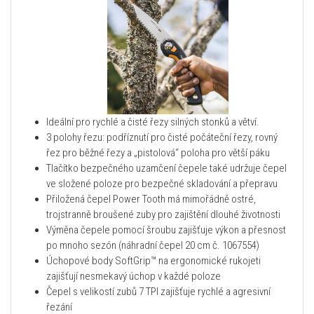
Ideální pro rychlé a čisté řezy silných stonků a větví.
3 polohy řezu: podříznutí pro čisté počáteční řezy, rovný
řez pro běžné řezy a „pistolová“ poloha pro větší páku
Tlačítko bezpečného uzamčení čepele také udržuje čepel
ve složené poloze pro bezpečné skladování a přepravu
Přiložená čepel Power Tooth má mimořádně ostré,
trojstranně broušené zuby pro zajištění dlouhé životnosti
Výměna čepele pomocí šroubu zajišťuje výkon a přesnost
po mnoho sezón (náhradní čepel 20 cm č. 1067554)
Úchopové body SoftGrip™ na ergonomické rukojeti
zajišťují nesmekavý úchop v každé poloze
Čepel s velikostí zubů 7 TPI zajišťuje rychlé a agresivní
řezání