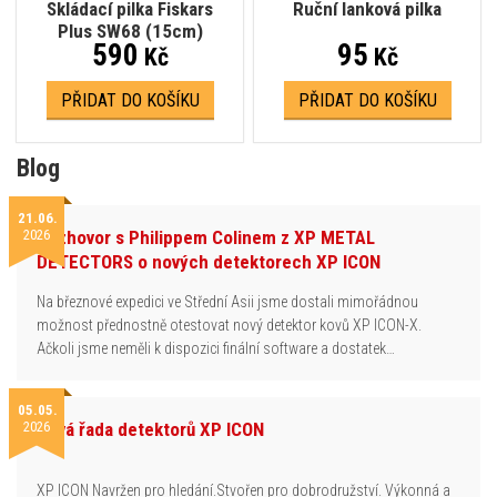
Skládací pilka Fiskars
Ruční lanková pilka
Plus SW68 (15cm)
590
95
Kč
Kč
PŘIDAT DO KOŠÍKU
PŘIDAT DO KOŠÍKU
Blog
21.06.
2026
Rozhovor s Philippem Colinem z XP METAL
DETECTORS o nových detektorech XP ICON
Na březnové expedici ve Střední Asii jsme dostali mimořádnou
možnost přednostně otestovat nový detektor kovů XP ICON-X.
Ačkoli jsme neměli k dispozici finální software a dostatek…
05.05.
2026
Nová řada detektorů XP ICON
XP ICON Navržen pro hledání.Stvořen pro dobrodružství. Výkonná a