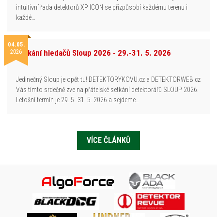
intuitivní řada detektorů XP ICON se přizpůsobí každému terénu i
každé…
04.05.
2026
Setkání hledačů Sloup 2026 - 29.-31. 5. 2026
Jedinečný Sloup je opět tu! DETEKTORYKOVU.cz a DETEKTORWEB.cz
Vás tímto srdečně zve na přátelské setkání detektorářů SLOUP 2026.
Letošní termín je 29. 5.-31. 5. 2026 a sejdeme…
VÍCE ČLÁNKŮ