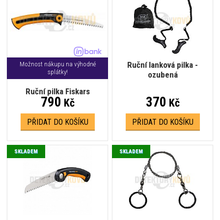
Ruční lanková pilka -
Možnost nákupu na výhodné
splátky!
ozubená
Ruční pilka Fiskars
790
370
Kč
Kč
PŘIDAT DO KOŠÍKU
PŘIDAT DO KOŠÍKU
SKLADEM
SKLADEM