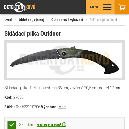
MENU
Úvod
/
Oblečení, výstroj
/
Outdoorové vybavení
/
Skládací pilka Outdoor
Skládací pilka Outdoor
Skládací pilka. Délka: otevřená 36 cm, zavřená 20,5 cm, čepel 17 cm.
Kód:
27080
EAN:
4044633110206
Výrobce:
MFH
Skladem -
v úterý u vás! ⓘ