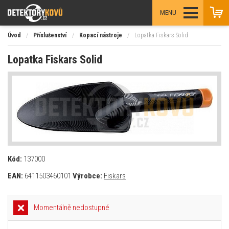
MENU
Úvod
/
Příslušenství
/
Kopací nástroje
/
Lopatka Fiskars Solid
Lopatka Fiskars Solid
Kód:
137000
EAN:
6411503460101
Výrobce:
Fiskars
Momentálně nedostupné