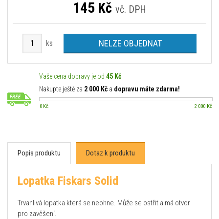
145
Kč
vč. DPH
NELZE OBJEDNAT
ks
Vaše cena dopravy je od
45 Kč
Nakupte ještě za
2 000 Kč
a
dopravu máte zdarma!
0 Kč
2 000 Kč
Popis produktu
Dotaz k produktu
Lopatka Fiskars Solid
Trvanlivá lopatka která se neohne. Může se ostřit a má otvor
pro zavěšení.