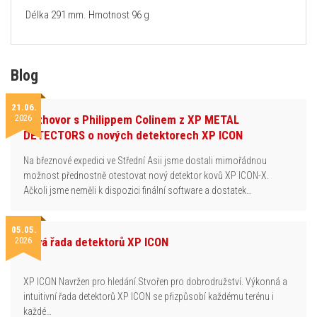
Délka 291 mm. Hmotnost 96 g
Blog
21.06.
2026
Rozhovor s Philippem Colinem z XP METAL
DETECTORS o nových detektorech XP ICON
Na březnové expedici ve Střední Asii jsme dostali mimořádnou
možnost přednostně otestovat nový detektor kovů XP ICON-X.
Ačkoli jsme neměli k dispozici finální software a dostatek…
05.05.
2026
Nová řada detektorů XP ICON
XP ICON Navržen pro hledání.Stvořen pro dobrodružství. Výkonná a
intuitivní řada detektorů XP ICON se přizpůsobí každému terénu i
každé…